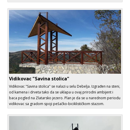
Vidikovac "Savina stolica"
Vidikovac "Savina stolica" se nalazi u selu Debelja. Izgrađen na steni,
od kamena i drveta tako da se uklapa u ovaj prirodni ambijent i
baca pogled na Zlatarsko jezero. Plan je da se u narednom periodu
vidikovac sa gradom spoji pešačko-biciklističkom stazom.