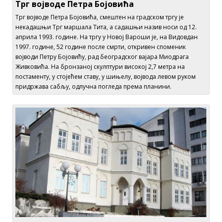
Трг војводе Петра Бојовића
Трг војводе Петра Бојовића, смештен на градском тргу је
некадашњи Трг маршала Тита, а садашњи назив носи од 12.
априла 1993. године. На тргу у Новој Вароши је, на Видовдан
1997. године, 52 године после смрти, откривен споменик
војводи Петру Бојовићу, рад београдског вајара Миодрага
Живковића. На бронзаној скулптури високој 2,7 метра на
постаменту, у стојећем ставу, у шињелу, војвода левом руком
придржава сабљу, одлучна погледа према планини.