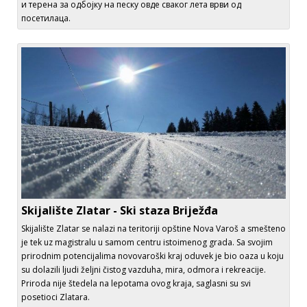
и терена за одбојку на песку овде сваког лета врви од
посетилаца.
Skijalište Zlatar - Ski staza Briježđa
Skijalište Zlatar se nalazi na teritoriji opštine Nova Varoš a smešteno
je tek uz magistralu u samom centru istoimenog grada. Sa svojim
prirodnim potencijalima novovaroški kraj oduvek je bio oaza u koju
su dolazili ljudi željni čistog vazduha, mira, odmora i rekreacije.
Priroda nije štedela na lepotama ovog kraja, saglasni su svi
posetioci Zlatara.