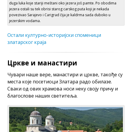
duga luka koje stariji meštani oko jezera još pamte. Po obodima
jezera ostali su tek obrisi starog carskog puta koji je nekada
povezivao Sarajevo i Carigrad čija je kaldrma sada duboko u
jezerskim vodama.
Остали културно-историјски споменици
златарског краја
Цркве и манастири
Чувари наше вере, манастири и цркве, такође су
места које посетиоци Златара радо обилазе.
Сваки од ових храмова носи неку своју причу и
благослове наших светитеља.