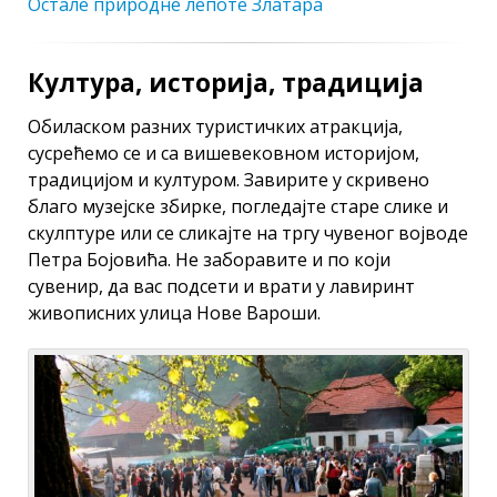
Остале природне лепоте Златара
Култура, историја, традиција
Обиласком разних туристичких атракција,
сусрећемо се и са вишевековном историјом,
традицијом и културом. Завирите у скривено
благо музејске збирке, погледајте старе слике и
скулптуре или се сликајте на тргу чувеног војводе
Петра Бојовића. Не заборавите и по који
сувенир, да вас подсети и врати у лавиринт
живописних улица Нове Вароши.