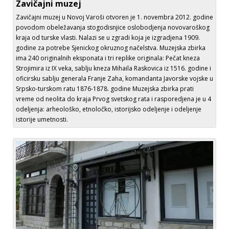
Zavičajni muzej
Zavičajni muzej u Novoj Varoši otvoren je 1. novembra 2012. godine
povodom obeležavanja stogodisnjice oslobodjenja novovaroškog
kraja od turske vlasti. Nalazi se u zgradi koja je izgradjena 1909.
godine za potrebe Sjenickog okruznog načelstva. Muzejska zbirka
ima 240 originalnih eksponata i tri replike originala: Pečat kneza
Strojimira iz IX veka, sablju kneza Mihaila Raskovica iz 1516. godine i
oficirsku sablju generala Franje Zaha, komandanta Javorske vojske u
Srpsko-turskom ratu 1876-1878. godine Muzejska zbirka prati
vreme od neolita do kraja Prvog svetskog rata i rasporedjena je u 4
odeljenja: arheološko, etnoločko, istorijsko odeljenje i odeljenje
istorije umetnosti.