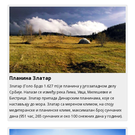
Планина Златар
Златар (Голо брдо 1.627 m) је планина у југозападном делу
Србије. Налази се између река Лима, Увца, Милешевке и
Бистрице. Златар припада Динарским планинама, које се
настављају до мора. Златар са мереном климом, на споју
медитеранске и планинске климе, максималан број сунчаних
дана (951 час, 265 сунчаних и око 100 снежних дана у години).