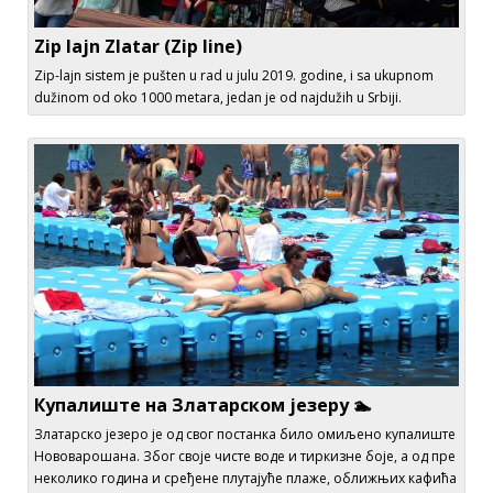
Zip lajn Zlatar (Zip line)
Zip-lajn sistem je pušten u rad u julu 2019. godine, i sa ukupnom
dužinom od oko 1000 metara, jedan je od najdužih u Srbiji.
Купалиште на Златарском језеру 🏊
Златарско језеро је од свог постанка било омиљено купалиште
Нововарошана. Због своје чисте воде и тиркизне боје, а од пре
неколико година и сређене плутајуће плаже, оближњих кафића