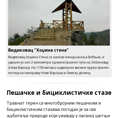
Видиковац "Хоџина стена"
Видиковац Хоџина Стена се налази изнад насеља Воћњак, и
удаљен је око 2 километра од магистралног пута на Зебиновцу
(Нова Варош). На 1100 метара надморске висине пружа прелеп
поглед на панораму Нове Вароши и Лимску долину.
Пешачке и бициклистичке стазе
Травнат терен са многобројним пешачким и
бициклистичким стазама погодан је за све
љубитеље природе који уживају у лаганој шетњи