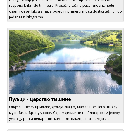
raspona krila i do tri metra. Prosečna težina ptice iznosi između
osam i devet kilograma, a pojedini primerci mogu dostići težinu i do
jedanaest kilograma.
Пуљци - царство тишине
Овде се, све су прилике, делија Увац одмарао пре него што су
му побили брану у срце. Сада у дивљини на Златарском језеру
уживају ретки пецароши, кампери, викендаши, чамџије...