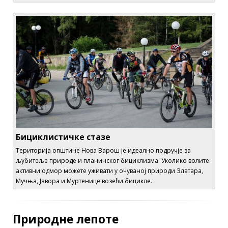
Бициклистичке стазе
Територија општине Нова Варош је идеално подручје за
љубитеље природе и планинског бициклизма. Уколико волите
активни одмор можете уживати у очуваној природи Златара,
Мучња, Јавора и Муртенице возећи бицикле.
Природне лепоте