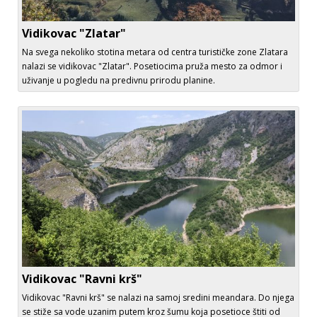
Vidikovac "Zlatar"
Na svega nekoliko stotina metara od centra turističke zone Zlatara
nalazi se vidikovac "Zlatar". Posetiocima pruža mesto za odmor i
uživanje u pogledu na predivnu prirodu planine.
Vidikovac "Ravni krš"
Vidikovac "Ravni krš" se nalazi na samoj sredini meandara. Do njega
se stiže sa vode uzanim putem kroz šumu koja posetioce štiti od