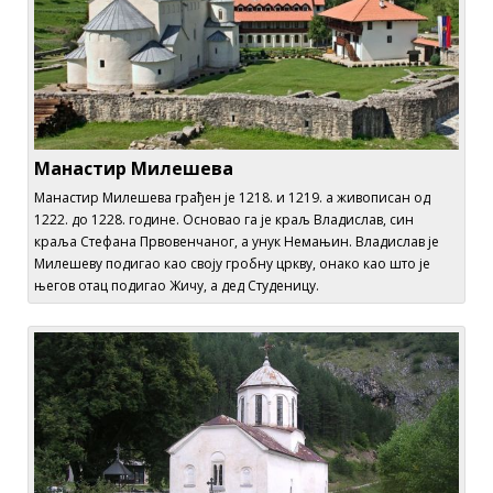
Манастир Милешева
Манастир Милешева грађен је 1218. и 1219. а живописан од
1222. до 1228. године. Основао га је краљ Владислав, син
краља Стефана Првовенчаног, а унук Немањин. Владислав је
Милешеву подигао као своју гробну цркву, онако као што је
његов отац подигао Жичу, а дед Студеницу.