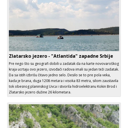
Zlatarsko jezero - "Atlantida" zapadne Srbije
Pre nego što su geografi dobili u zadatak da na karte novovaroškog
kraja ucrtaju ovo jezero, izvođači radova imali su jedan teži zadatak.
Da sa istih izbrišu čitavo jedno selo. Desilo se to pre pola veka,
kada je brana, duga 1208 metara i visoka 83 metra, silom zaustavila
tok obesnog planinskog Uvca i stvorila hidroelektranu Kokin Brod i
Zlatarsko jezero dužine 26 kilometara.