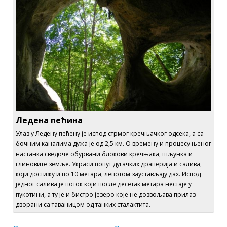
Ледена пећина
Улаз у Ледену пећену је испод стрмог кречњачког одсека, а са
бочним каналима дужа је од 2,5 км. О времену и процесу њеног
настанка сведоче обурвани блокови кречњака, шљунка и
глиновите земље. Украси попут дугачких драперија и салива,
који достижу и по 10 метара, лепотом заустављају дах. Испод
једног салива је поток који после десетак метара нестаје у
пукотини, а ту је и бистро језеро које не дозвољава прилаз
дворани са таваницом од танких сталактита.