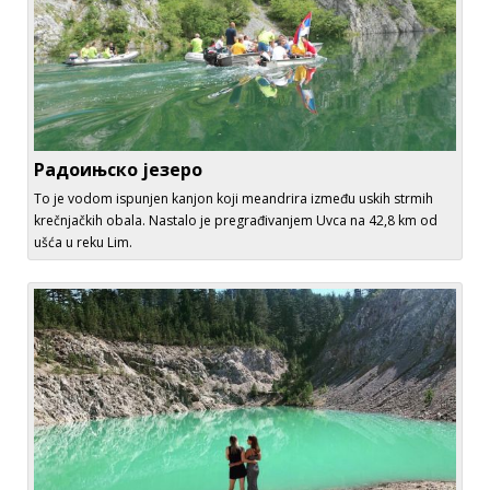
Радоињско језеро
To je vodom ispunjen kanjon koji meandrira između uskih strmih
krečnjačkih obala. Nastalo je pregrađivanjem Uvca na 42,8 km od
ušća u reku Lim.