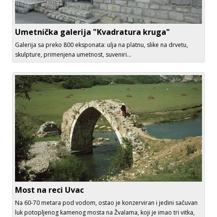
Umetnička galerija "Kvadratura kruga"
Galerija sa preko 800 eksponata: ulja na platnu, slike na drvetu,
skulpture, primenjena umetnost, suveniri...
Most na reci Uvac
Na 60-70 metara pod vodom, ostao je konzerviran i jedini sačuvan
luk potopljenog kamenog mosta na Žvalama, koji je imao tri vitka,