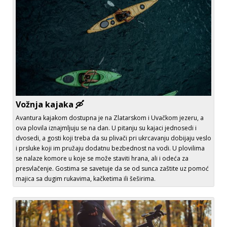
Vožnja kajaka 🛶
Avantura kajakom dostupna je na Zlatarskom i Uvačkom jezeru, a
ova plovila iznajmljuju se na dan. U pitanju su kajaci jednosedi i
dvosedi, a gosti koji treba da su plivači pri ukrcavanju dobijaju veslo
i prsluke koji im pružaju dodatnu bezbednost na vodi. U plovilima
se nalaze komore u koje se može staviti hrana, ali i odeća za
presvlačenje. Gostima se savetuje da se od sunca zaštite uz pomoć
majica sa dugim rukavima, kačketima ili šeširima.