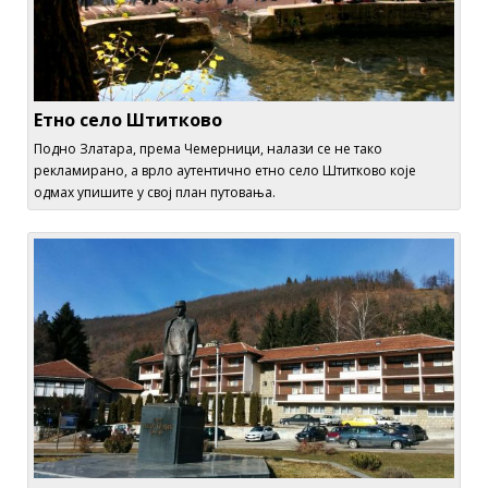
Етно село Штитково
Подно Златара, према Чемерници, налази се не тако
рекламирано, а врло аутентично етно село Штитково које
одмах упишите у свој план путовања.