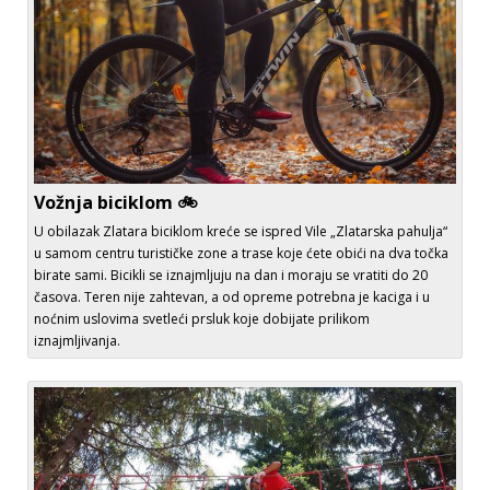
Vožnja biciklom 🚲
U obilazak Zlatara biciklom kreće se ispred Vile „Zlatarska pahulja“
u samom centru turističke zone a trase koje ćete obići na dva točka
birate sami. Bicikli se iznajmljuju na dan i moraju se vratiti do 20
časova. Teren nije zahtevan, a od opreme potrebna je kaciga i u
noćnim uslovima svetleći prsluk koje dobijate prilikom
iznajmljivanja.