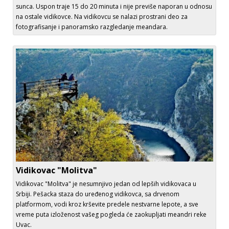
sunca. Uspon traje 15 do 20 minuta i nije previše naporan u odnosu
na ostale vidikovce. Na vidikovcu se nalazi prostrani deo za
fotografisanje i panoramsko razgledanje meandara.
Vidikovac "Molitva"
Vidikovac "Molitva" je nesumnjivo jedan od lepših vidikovaca u
Srbiji. Pešacka staza do uređenog vidikovca, sa drvenom
platformom, vodi kroz krševite predele nestvarne lepote, a sve
vreme puta izloženost vašeg pogleda će zaokupljati meandri reke
Uvac.