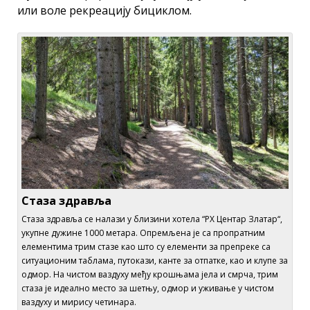
или воле рекреацију бициклом.
Стаза здравља
Стаза здравља се налази у близини хотела “РХ Центар Златар“,
укупне дужине 1000 метара. Опремљена је са пропратним
елементима трим стазе као што су елементи за препреке са
ситуационим таблама, путокази, канте за отпатке, као и клупе за
одмор. На чистом ваздуху међу крошњама јела и смрча, трим
стаза је идеално место за шетњу, одмор и уживање у чистом
ваздуху и мирису четинара.