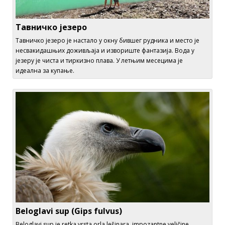
Тавничко језеро
Тавничко језеро је настало у окну бившег рудника и место је
несвакидашњих доживљаја и извориште фантазија. Вода у
језеру је чиста и тиркизно плава. У летњим месецима је
идеална за купање.
Beloglavi sup (Gips fulvus)
Beloglavi sup je retka vrsta orla lešinara, impozantne veličine,