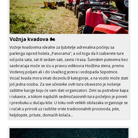
Vožnja kvadova 🏍️
Vožnje kvadovima idealne za ljubitelje adrenalina počinju sa
parkinga ispred hotela „Panorama“, a od toga da li izaberete ture
od pola sata, sat ili sedam sati, zavisi i trasa. Šumskim putevima bez
saobraćaja može se iću u pravcu vidikovca Hodžina stena, prema
Vodenoj poljani ali i do Uvačkog jezera i vodopada Sopotnice.
Vozač kvada mora imati dozvolu B kategorije, a na vozilo može stati
još jedna osoba. Za sve učesnike ovih tura obavezno je nošenje
zaštitne kacige koju će vam dati organizatori. Zimi su potrebne kapa
i rukavice, a tokom najdužih sedmočasovnih tura poželjno je poneti
i preobuku u slučaju kiše. U toku ovih velikih obilazaka organizuje se
i ručak u prirodi uz različite vrste tradicionalnih proizvoda, pite,
heljdopite, pršute, domaćih kolača...