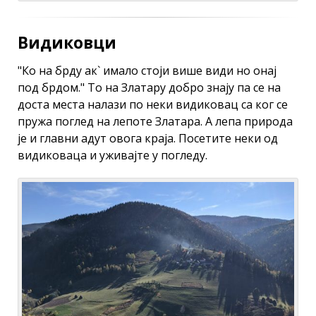
Видиковци
"Ко на брду ак` имало стоји више види но онај
под брдом." То на Златару добро знају па се на
доста места налази по неки видиковац са ког се
пружа поглед на лепоте Златара. А лепа природа
је и главни адут овога краја. Посетите неки од
видиковаца и уживајте у погледу.