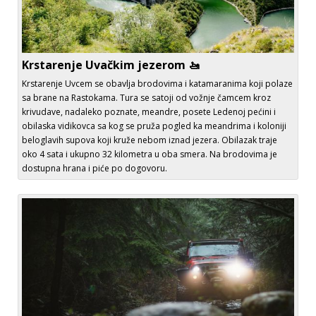
Krstarenje Uvačkim jezerom 🚤
Krstarenje Uvcem se obavlja brodovima i katamaranima koji polaze
sa brane na Rastokama. Tura se satoji od vožnje čamcem kroz
krivudave, nadaleko poznate, meandre, posete Ledenoj pećini i
obilaska vidikovca sa kog se pruža pogled ka meandrima i koloniji
beloglavih supova koji kruže nebom iznad jezera. Obilazak traje
oko 4 sata i ukupno 32 kilometra u oba smera. Na brodovima je
dostupna hrana i piće po dogovoru.