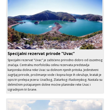
Specijalni rezervat prirode "Uvac"
Specijalni rezervat "Uvac" je zaštićeno prirodno dobro od izuzetnog
značaja. Centralnu morfološku celinu rezervata predstavlja
kanjonska dolina reke Uvac sa dolinom njenih pritoka. Jedinstveni
zagrljaj prirode, prožimanje vode i kopna koje ih okružuje, kratak je
opis tri prelepa jezera: Uvačkog, Zlatarkog i Radoinjskog. Nastala su
delimičnim potapanjem doline moćne planinske reke Uvac i
izgradnjom tri brane.