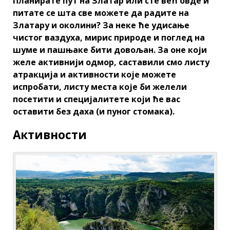
Планирате пут на Златар или сте већ овде и
питате се шта све можете да радите на
Златару и околини? За неке ће удисање
чистог ваздуха, мирис природе и поглед на
шуме и пашњаке бити довољан. За оне који
желе активнији одмор, саставили смо листу
атракција и активности које можете
испробати, листу места које би желели
посетити и специјалитете који ће вас
оставити без даха (и пуног стомака).
Активности