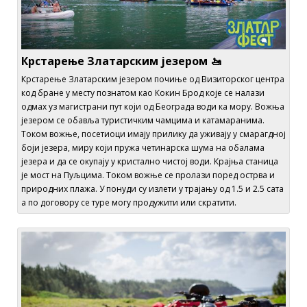
Крстарење Златарским језером 🚤
Крстарење Златарским језером почиње од Визиторског центра
код бране у месту познатом као Кокин Брод које се налази
одмах уз магистрани пут који од Београда води ка мору. Вожња
језером се обавља туристичким чамцима и катамаранима.
Током вожње, посетиоци имају прилику да уживају у смарагдној
боји језера, миру који пружа четинарска шума на обалама
језера и да се окупају у кристално чистој води. Крајња станица
је мост на Пуљцима. Током вожње се пролази поред острва и
природних плажа. У понуди су излети у трајању од 1.5 и 2.5 сата
а по договору се туре могу продужити или скратити.