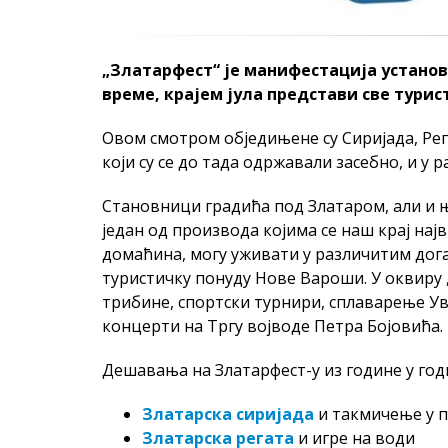
„Златарфест“ је манифестација установљ
време, крајем јула представи све тури
Овом смотром обједињене су Сиријада, Рег
који су се до тада одржавали засебно, и у
Становници градића под Златаром, али и њи
један од производа којима се наш крај нај
домаћина, могу уживати у различитим дога
туристичку понуду Нове Вароши. У оквиру 
трибине, спортски турнири, сплаварење Ув
концерти на Тргу војводе Петра Бојовића.
Дешавања на Златарфест-у из године у годи
Златарска сиријада
и такмичење у п
Златарска регата
и игре на води