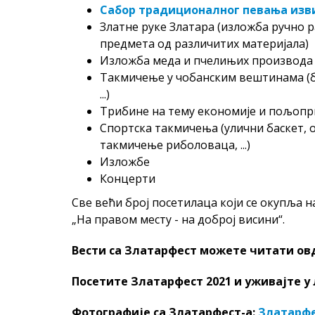
Сабор традиционалног певања изв
Златне руке Златара (изложба ручно 
предмета од различитих материјала)
Изложба меда и пчелињих производа
Такмичење у чобанским вештинама (б
...)
Трибине на тему економије и пољопри
Спортска такмичења (улични баскет, о
такмичење риболоваца, ...)
Изложбе
Концерти
Све већи број посетилаца који се окупља н
„На правом месту - на доброј висини“.
Вести са Златарфест можете читати ов
Посетите Златарфест 2021 и уживајте у
Фотографије са Златарфест-а:
Златарфе