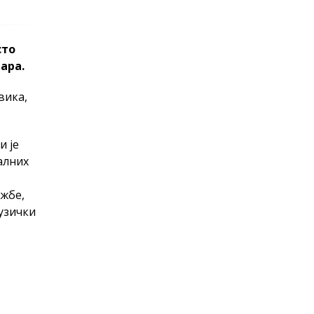
сто
тара.
вика,
и је
алних
ожбе,
музички