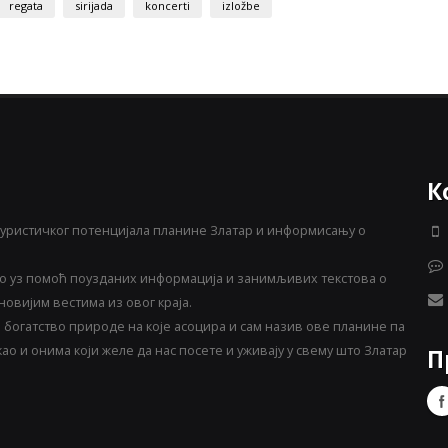
regata
sirijada
koncerti
izložbe
К
уристичког потенцијала планине Златар и информисању о
 уз помоћ поузданих информација и занимљивих текстова о
овијим вестима из овог краја.
богатство природе на које асоцира и сам назив ове планине па
о и онима који желе да нас посете и уживају у свему што Златар
П