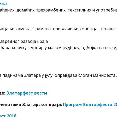
ика
рађених, домаћих прехрамбених, текстилних и употребн
ацање камена с’ рамена, превлачење конопца, цепање 
вредног развоја краја
барање руку, турнир у малом фудбалу, одбојка на песку,
а падинама Златара у јулу, оправдава слоган манифеста
де:
Златарфест вести
 лепотама Златарског краја:
Програм Златарфеста 2
ст 2016