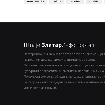
manifestacije
tradicija
zlatarfest
tsc zlatar
Шта је
Златар
Инфо портал
ЗлатарИнфо је интернет портал посвећен промоцији т
најновијим дешавањима у општини Нова Варош.
Задовољство наших посетилаца желимо да постигнемо
културним програмима, знаменитим Варошанима и најн
Потрудили смо се да објединимо свакодневни живот и 
ће садржаји бити подједнако занимљив и мештанима ка
има и жели да понуди.