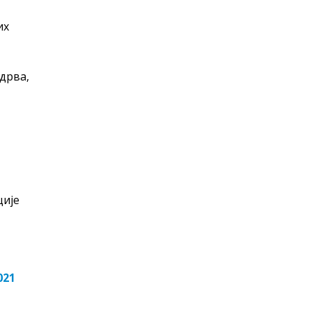
их
дрва,
ције
021