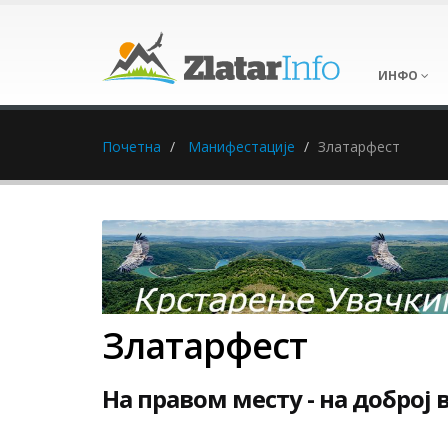
ИНФО
Почетна
Манифестације
Златарфест
Златарфест
На правом месту - на доброј