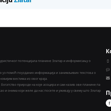
К
уристичког потенцијала планине Златар и информисању о
 уз помоћ поузданих информација и занимљивих текстова о
овијим вестима из овог краја.
богатство природе на које асоцира и сам назив ове планине па
о и онима који желе да нас посете и уживају у свему што Златар
П