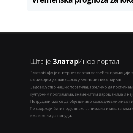
Шта је
Златар
Инфо портал
ЗлатарИнфо је интернет портал посвећен промоцији т
најновијим дешавањима у општини Нова Варош.
Задовољство наших посетилаца желимо да постигнемо
културним програмима, знаменитим Варошанима и најн
Потрудили смо се да објединимо свакодневни живот и 
ће садржаји бити подједнако занимљив и мештанима ка
има и жели да понуди.