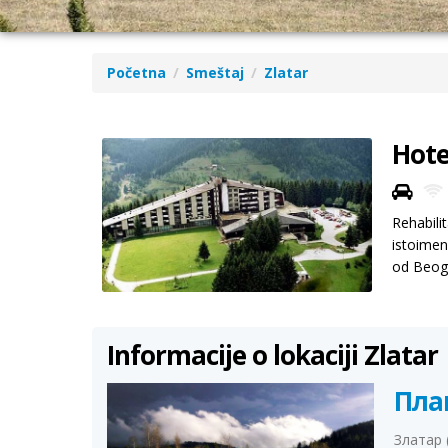
Početna
Smeštaj
Zlatar
Hote
Rehabili
istoimen
od Beogr
Informacije o lokaciji Zlatar
Пла
Златар 