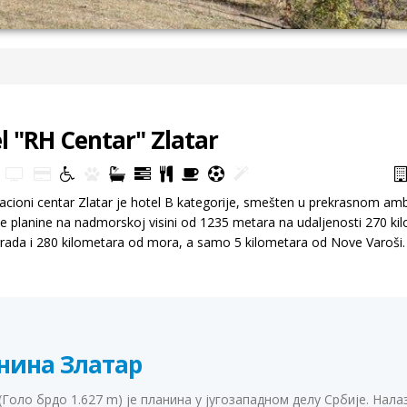
l "RH Centar" Zlatar
tacioni centar Zlatar je hotel B kategorije, smešten u prekrasnom amb
e planine na nadmorskoj visini od 1235 metara na udaljenosti 270 ki
ada i 280 kilometara od mora, а samo 5 kilometarа оd Nove Varoši.
нина Златар
(Голо брдо 1.627 m) је планина у југозападном делу Србије. Нала