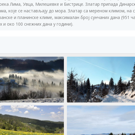
река Лима, Увца, Милешевке и Бистрице. Златар припада Динарс
ма, које се настављају до мора. Златар са мереном климом, на с
анске и планинске климе, максималан број сунчаних дана (951 ча
х и око 100 снежних дана у години).