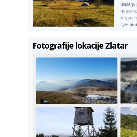
између 
планина
медитер
сунчани
Fotografije lokacije Zlatar