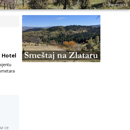
zlatarinfo.rs
Hotel
ijentu
lometara
зи се