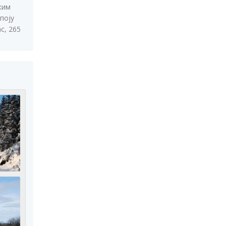
ким
поју
с, 265