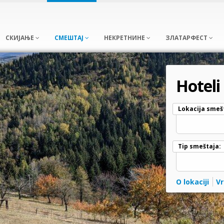
СКИЈАЊЕ
СМЕШТАЈ
НЕКРЕТНИНЕ
ЗЛАТАРФЕСТ
Hoteli
Lokacija smeš
Tip smeštaja:
O lokaciji
V