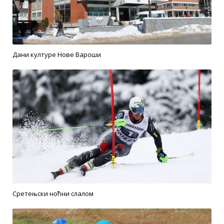
Дани културе Нове Вароши
Сретењски ноћни слалом