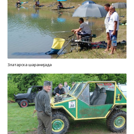
Златарска шаранијада