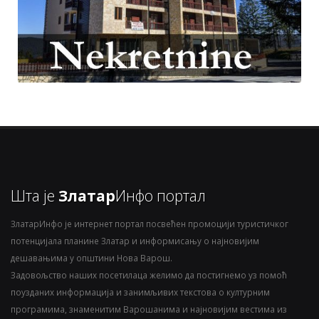
Шта је
Златар
Инфо портал
ЗлатарИнфо је интернет портал посвећен промоцији туристичког
потенцијала планине Златар и информисању о најновијим
дешавањима у општини Нова Варош.
Задовољство наших посетилаца желимо да постигнемо уз помоћ
поузданих информација и занимљивих текстова о културним
програмима, знаменитим Варошанима и најновијим вестима из