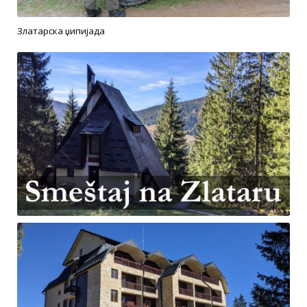
Златарска џипијада