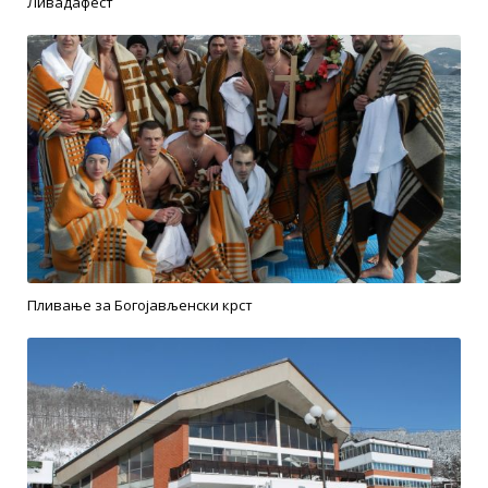
Ливадафест
Пливање за Богојављенски крст