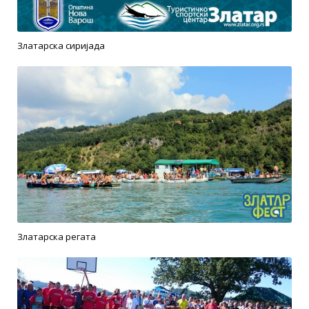
Златарска сиријада
Златарска регата