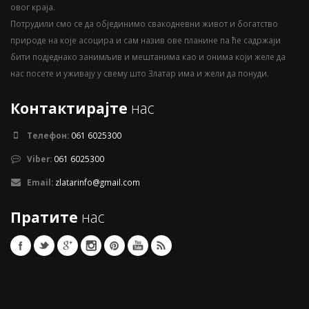
овог краја.
Потрудили смо се да објединимо свакодневни живот и богатство
природе на које асоцира и сам назив ове планине па ће садржаји
бити подједнако занимљив и мештанима као и онима који желе да
нас посете и уживају у свему што Златар има и жели да понуди.
Контактирајте
нас
Телефон:
061 6025300
Viber:
061 6025300
Email:
zlatarinfo@gmail.com
Пратите
нас