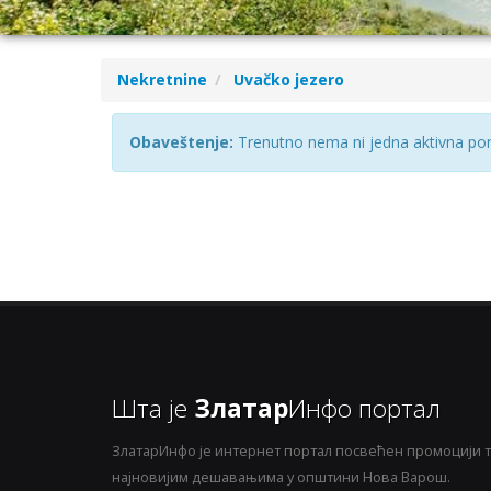
Nekretnine
Uvačko jezero
Obaveštenje:
Trenutno nema ni jedna aktivna ponu
Шта је
Златар
Инфо портал
ЗлатарИнфо је интернет портал посвећен промоцији т
најновијим дешавањима у општини Нова Варош.