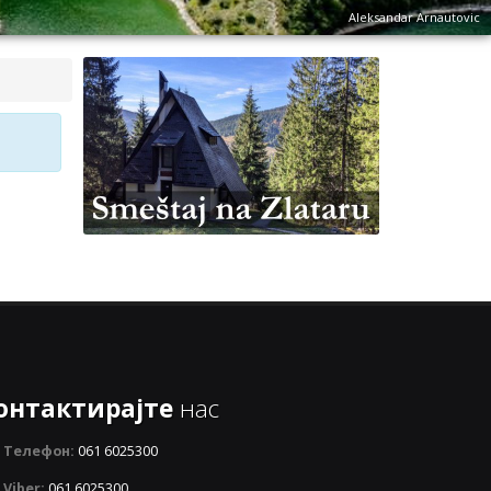
Aleksandar Arnautovic
онтактирајте
нас
Телефон:
061 6025300
Viber:
061 6025300