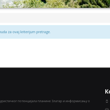
da za ovaj kriterijum pretrage.
К
уристичког потенцијала планине Златар и информисању о