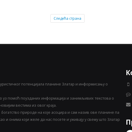
Следећа страна
К
уристичког потенцијала планине Златар и информисању о
 уз помоћ поузданих информација и занимљивих текстова о
овијим вестима из овог краја.
богатство природе на које асоцира и сам назив ове планине па
о и онима који желе да нас посете и уживају у свему што Златар
П