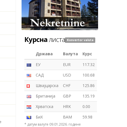
Курсна
листа
Konvertor valuta
Држава
Валута
Курс
ЕУ
EUR
117.32
САД
USD
100.68
Швајцарска
CHF
125.86
Британија
GBP
135.19
Хрватска
HRK
0.00
БиХ
BAM
59.98
е
* датум валуте 09.01.2026. године