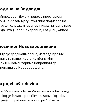
 година на Видовдан
Милошевог Дола у недељу прославила
у и на белом мрсу - три сина подизала на
 руци, са мужем Јованом никад ни једне грке
еда Отац Саво Чакаревић, Солунац, живео
росечног Нововарошанина
и троје средњошколаца, изгледа врсних
итета нашег краја, комбинујући
ховитим коментарима направили су
у понашања Нововарошана.
u pojeli ušteđevinu
tar 55 godina iz Nove Varoši ostao je bez svog
 koji je čuvao ispod ćilima u spavaćoj sobi.
pojevši mu pet novčanica od po 100 evra.