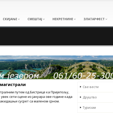
СКИЈАЊЕ
СМЕШТАЈ
НЕКРЕТНИНЕ
ЗЛАТАРФЕСТ
 магистрали
Све вести
стралним путем од Бистрице ка Пријепољу,
 увек сети сцене из јануара ове године када
Друштво
вакидашњи сусрет са маленом срном.
Туризам