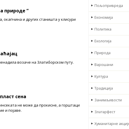
Пољопривреда
а природе “
Економија
а, окапчина и других станишта у клисури
Политика
Екологија
раћајац
Природа
енадила возаче на Златиборском путу.
Варошани
Култура
Традиција
пласт сена
Занимљивости
нсеката не може да прокисне, а горштаци
ме и појаве.
Златарфест
Хуманитарне акциј