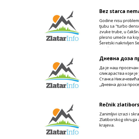
Bez starca nem
Godine nisu problem 
tjubu sa "turbo dens
zvuke trube, u čakši
plesno umeće na koje
Šeretski nakrivljen še
"podmazivao" svoje st
je do sada pogledalo v
Дневна доза п
Да је наш просечан
сликараства који је
Станка Никачевића, 
„Дневна доза прос
Rečnik zlatibor
Zanimljivi izrazi i s
Zlatiborskog okruga a
krajeva.