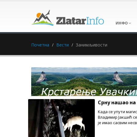
ИНФО
Почетна
Вести
Занимљивости
Срну нашао на
Kада се упути маги
Владимир Јакшић се
је имао сасвим нес