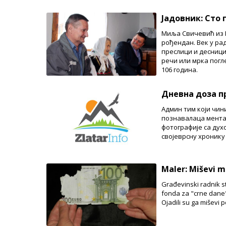
Јадовник: Сто
Миља Свичевић из 
рођендан. Век у рад
преслици и десници
речи или мрка погл
106 година.
Дневна доза п
Админ тим који чин
познавалаца ментал
фотографије са ду
својеврсну хроник
Maler: Miševi m
Građevinski radnik s
fonda za "crne dane",
Ojadili su ga miševi 