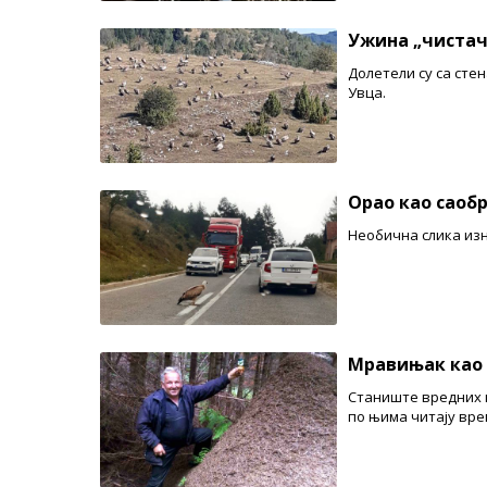
Ужина „чистач
Долетели су са стен
Увца.
Орао као саоб
Необична слика изн
Мравињак као 
Станиште вредних и
по њима читају вре