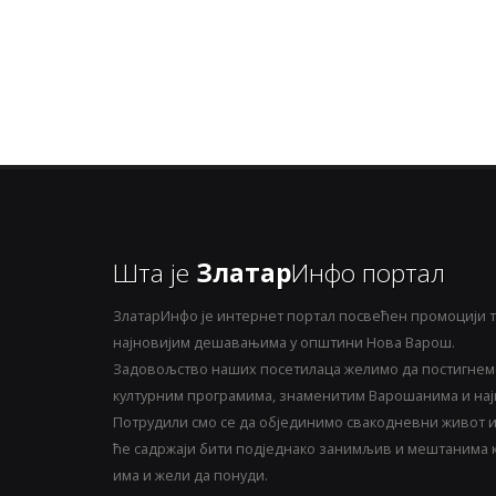
Шта је
Златар
Инфо портал
ЗлатарИнфо је интернет портал посвећен промоцији т
најновијим дешавањима у општини Нова Варош.
Задовољство наших посетилаца желимо да постигнемо
културним програмима, знаменитим Варошанима и најн
Потрудили смо се да објединимо свакодневни живот и 
ће садржаји бити подједнако занимљив и мештанима ка
има и жели да понуди.