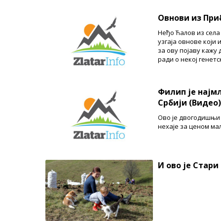
Овнови из При
Неђо Ћалов из села
узгаја овнове који
за ову појаву кажу 
ради о некој генетс
Филип је најм
Србији (Видео)
Ово је двогодишњи
нехаје за ценом ма
И ово је Стари