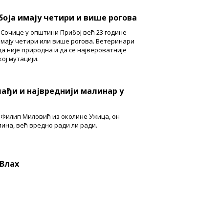
боја имају четири и више рогова
 Сочице у општини Прибој већ 23 године
 имају четири или више рогова. Ветеринари
да није природна и да се највероватније
кој мутацији.
лађи и највреднији малинар у
 Филип Миловић из околине Ужица, он
лина, већ вредно ради ли ради.
 Влах