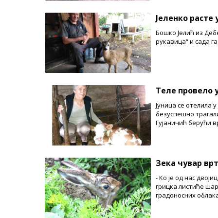
Јеленко расте 
Бошко Јелић из Дебе
рукавица“ и сада га
Теле провело 
Јуница се отелила 
безуспешно трагали
Гујаничић берући в
Зека чувар вр
- Ко је од нас двоји
грицка листиће шарг
градоносних облака