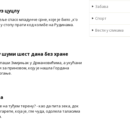
Забава
уз цуцлу
Спорт
ље спасо младунче срне, које је било „к'о
 у стопу прати код колибе на Рудинама.
Вести у сликама
у шуми шест дана без хране
у паши Змијињак у Дрмановићима, а укућани
 за приновом, коју је нашла Гордана
ргање.
та
це на туђем терену? - као да пита зека, док
арепе, која је, гле чуда, одолела таласима
.