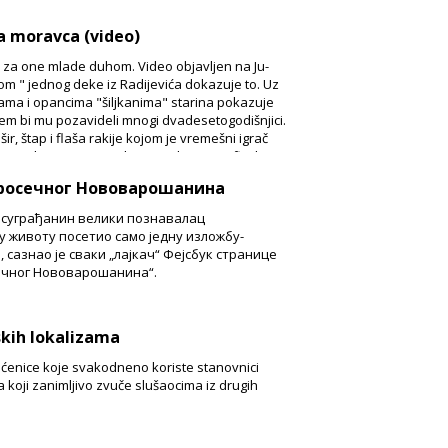
a moravca (video)
za one mlade duhom. Video objavljen na Ju-
om " jednog deke iz Radijevića dokazuje to. Uz
rama i opancima "šiljkanima" starina pokazuje
m bi mu pozavideli mnogi dvadesetogodišnjici.
šir, štap i flaša rakije kojom je vremešni igrač
are kosti, upotpunili su ovu koreografiju koju
iše od 16 hiljada ljudi.
росечног Нововарошанина
 суграђанин велики познавалац
 у животу посетио само једну изложбу-
сазнао је сваки „лајкач“ Фејсбук странице
ечног Нововарошанина“.
skih lokalizama
kraćenice koje svakodneno koriste stanovnici
 koji zanimljivo zvuče slušaocima iz drugih