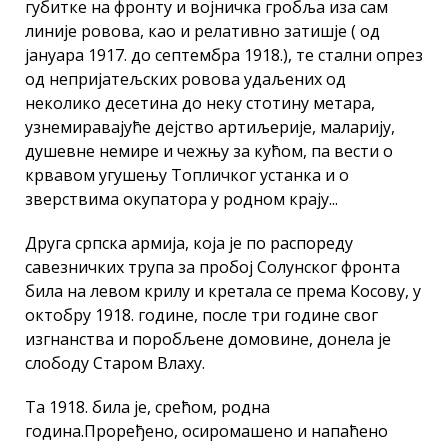
губитке на фронту и војничка гробља иза сам
линије ровова, као и релативно затишје ( од
јануара 1917. до септембра 1918.), те стални опрез
од непријатељских ровова удаљених од
неколико десетина до неку стотину метара,
узнемиравајуће дејство артиљерије, маларију,
душевне немире и чежњу за кућом, па вести о
крвавом угушењу Топличког устанка и о
зверствима окупатора у родном крају...
Друга српска армија, која је по распореду
савезничких трупа за пробој Солунског фронта
била на левом крилу и кретала се према Косову, у
октобру 1918. године, после три године свог
изгнанства и поробљене домовине, донела је
слободу Старом Влаху.
Та 1918. била је, срећом, родна
година.Проређено, осиромашено и напаћено