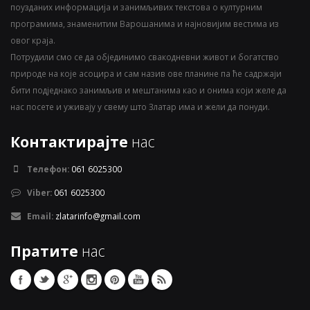
поузданих информација и занимљивих текстова о културним
програмима, знаменитим Варошанима и најновијим вестима из
овог краја.
Потрудили смо се да објединимо свакодневни живот и богатство
природе на које асоцира и сам назив ове планине па ће садржаји
бити подједнако занимљив и мештанима као и онима који желе да
нас посете и уживају у свему што Златар има и жели да понуди.
Контактирајте
нас
Телефон:
061 6025300
Viber:
061 6025300
Email:
zlatarinfo@gmail.com
Пратите
нас