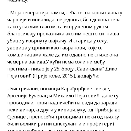
- Моја генерација памти, сећа се, пазарних дана у
чаршији и инвалида, не једнога, без делова тела,
како утихлим гласом, са испруженом руком
благосиљају пролазника ако им нешто ситниша
убаце у изврнуту шајкачу. И старица у селу,
удовица у црнини као гавранови, које се
комшиницама жале да им одавно не стиже она
чемерна валида.У кући нема соли ни међу
прстима - писао је у 25. броју „Савиндана“ Дико
Пејатовић (Пријепоље, 2015.), додајући:
- Бистричани, носиоци Карађорђеве звезде,
Арсеније Бучевац и Михаило Пејатовић, дане су
проводили: први надничећи на џади да заради
неки динар, а други у кириџилуку, од Прибоја до
Сјенице , преносећи трговцима ( неки од њих су
били велики ратни шпекуланти и профитери)
товаре шећера, гаса, соли, плавог камена.