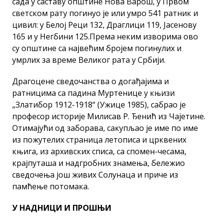
сада у саставу општине Нова Варош, у Првом
светском рату погинуо је или умро 541 ратник и
цивил: у Белој Реци 132, Драглици 119, Јасенову
165 и у Негбини 125.Према неким изворима ово
су општине са највећим бројем погинулих и
умрлих за време Великог рата у Србији.
Драгоцене сведочанства о догађајима и
ратницима са падина Муртенице у књизи
„Златибор 1912-1918“ (Ужице 1985), сабрао је
професор историје Милисав Р. Ђенић из Чајетине.
Отимајући од заборава, сакупљао је име по име
из пожутелих страница летописа и црквених
књига, из архивских списа, са спомен-чесама,
крајпуташа и надгробних знамења, бележио
сведочења још живих Солунаца и приче из
памћење потомака.
У НАДНИЦИ И ПРОШЊИ