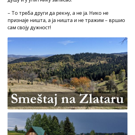
– То треба други да рекну, а не ја. Нико не
признаје ништа, а ја ништа и не тражим – вршио
сам своју дужност!