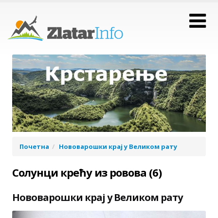
Почетна
Нововарошки крај у Великом рату
Солунци крећу из ровова (6)
Нововарошки крај у Великом рату