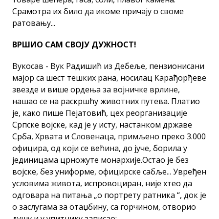
Срамотра их било да икоме причају о своме
ратовању...
ВРШИО САМ СВОЈУ ДУЖНОСТ!
Вукосав - Вук Радишић из Дебеље, пензионисани
мајор са шест тешких рана, носилац Карађорђеве
звезде и више ордења за војничке врлине,
нашао се на раскршћу животних путева. Платио
је, како пише Пејатовић, цех реорганизације
Српске војске, кад је у исту, настанком државе
Срба, Хрвата и Словенаца, примљено преко 3.000
официра, од који се већина, до јуче, борила у
јединицама црножуте монархије.Остао је без
војске, без униформе, официрске сабље... Увређен
условима живота, испровоциран, није хтео да
одговара на питања „о портрету ратника “, док је
о заслугама за отаџбину, са горчином, отворио
душу и у упитнику записао: