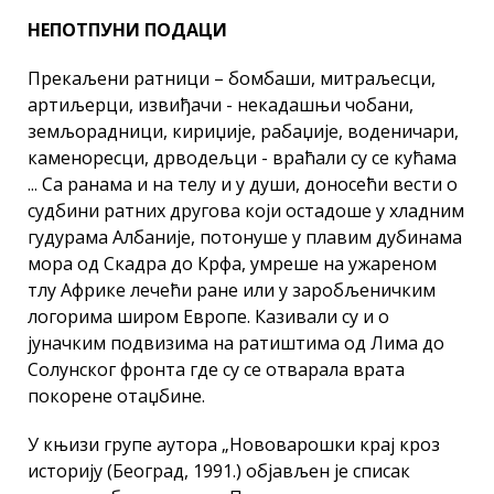
НЕПОТПУНИ ПОДАЦИ
Прекаљени ратници – бомбаши, митраљесци,
артиљерци, извиђачи - некадашњи чобани,
земљорадници, кириџије, рабаџије, воденичари,
каменоресци, дрводељци - враћали су се кућама
... Са ранама и на телу и у души, доносећи вести о
судбини ратних другова који остадоше у хладним
гудурама Албаније, потонуше у плавим дубинама
мора од Скадра до Крфа, умреше на ужареном
тлу Африке лечећи ране или у заробљеничким
логорима широм Европе. Казивали су и о
јуначким подвизима на ратиштима од Лима до
Солунског фронта где су се отварала врата
покорене отаџбине.
У књизи групе аутора „Нововарошки крај кроз
историју (Београд, 1991.) објављен је списак