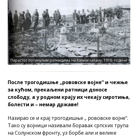
Парастос погинулим ратницима на Кајмакчалану, 1916. године
После трогодишње „рововске војне“ и чежње
за кућом, прекаљени ратници доносе
слободу, а у родном крају их чекају сиротиња,
болести и – немар државе!
Назирао се и крај трогодишње „ рововске војне“.
Тако су војници називали боравак српских трупа
на Солунском фронту, уз борбе али и велике