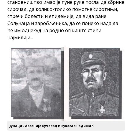
становништво имао je пуне руке посла: да збрине
сирочад, да колико-толико помогне сиротињи,
спречи болести и епидемије, да вида ране
Солунаца и заробљеника, да се понеко нада да
ће им однекуд на родно огњиште стићи
најмилији...
Јунаци - Арсеније Бучевац и Вукосав Радишић