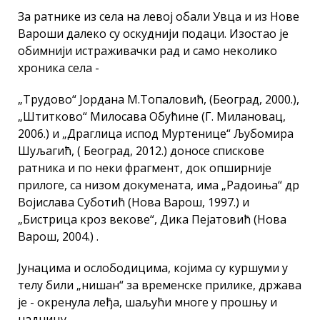
За ратнике из села на левој обали Увца и из Нове
Вароши далеко су оскуднији подаци. Изостао је
обимнији истраживачки рад и само неколико
хроника села -
„Трудово“ Јордана М.Топаловић, (Београд, 2000.),
„Штитково“ Милосава Обућине (Г. Милановац,
2006.) и „Драглица испод Муртенице“ Љубомира
Шуљагић, ( Београд, 2012.) доносе спискове
ратника и по неки фрагмент, док опширније
прилоге, са низом докумената, има „Радоиња“ др
Војислава Суботић (Нова Варош, 1997.) и
„Бистрица кроз векове“, Дика Пејатовић (Нова
Варош, 2004.) .
Јунацима и ослободицима, којима су куршуми у
телу били „нишан“ за временске прилике, држава
је - окренула леђа, шаљући многе у прошњу и
надницу.