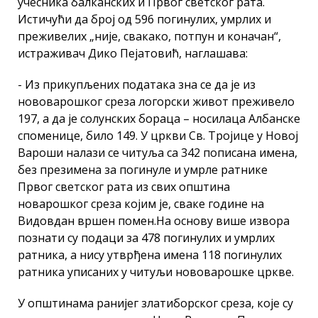
учесника балканских и Првог светског рата.
Истичући да број од 596 погинулих, умрлих и
преживелих „није, свакако, потпун и коначан“,
истраживач Дико Пејатовић, наглашава:
- Из прикупљених података зна се да је из
нововарошког среза логорски живот преживело
197, а да је солунских бораца – носилаца Албанске
споменице, било 149. У цркви Св. Тројице у Новој
Вароши налази се читуља са 342 пописана имена,
без презимена за погинуле и умрле ратнике
Првог светског рата из свих општина
новарошког среза којим је, сваке године на
Видовдан вршен помен.На основу више извора
познати су подаци за 478 погинулих и умрлих
ратника, а нису утврђена имена 118 погинулих
ратника уписаних у читуљи нововарошке цркве.
У општинама ранијег златиборског среза, које су