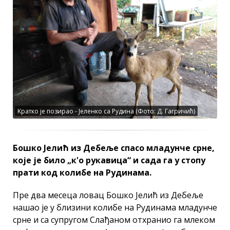
Kратко је позирао - Јеленко са Рудина (Фото: Д. Гагричић)
Бошко Јелић из Дебеље спасо младунче срне,
које је било „к'о рукавица“ и сада га у стопу
прати код колибе на Рудинама.
Пре два месеца ловац Бошко Јелић из Дебеље
нашао је у близини колибе на Рудинама младунче
срне и са супругом Слађаном отхранио га млеком