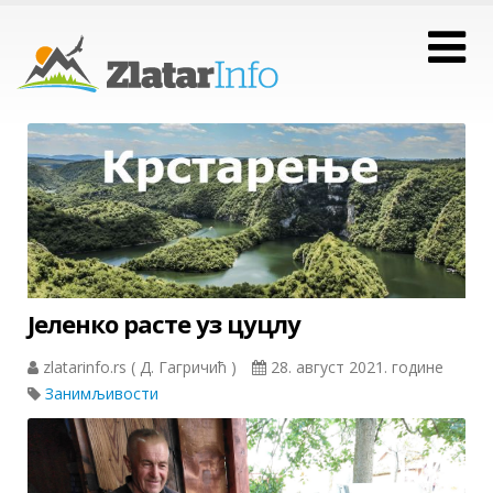
Јеленко расте уз цуцлу
zlatarinfo.rs ( Д. Гагричић )
28. август 2021. године
Занимљивости