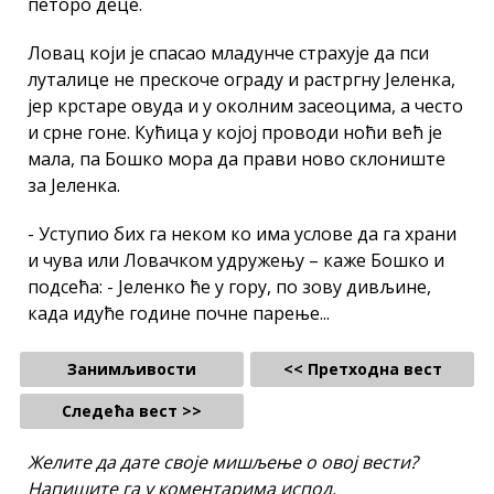
петоро деце.
Ловац који је спасао младунче страхује да пси
луталице не прескоче ограду и растргну Јеленка,
јер крстаре овуда и у околним засеоцима, а често
и срне гоне. Кућица у којој проводи ноћи већ је
мала, па Бошко мора да прави ново склониште
за Јеленка.
- Уступио бих га неком ко има услове да га храни
и чува или Ловачком удружењу – каже Бошко и
подсећа: - Јеленко ће у гору, по зову дивљине,
када идуће године почне парење...
Занимљивости
<< Претходна вест
Следећа вест >>
Желите да дате своје мишљење о овој вести?
Напишите га у коментарима испод.