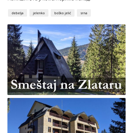
debelja
jelenko
boško jelić
srna