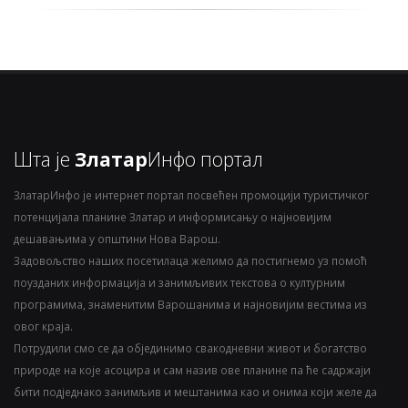
Шта је
Златар
Инфо портал
ЗлатарИнфо је интернет портал посвећен промоцији туристичког
потенцијала планине Златар и информисању о најновијим
дешавањима у општини Нова Варош.
Задовољство наших посетилаца желимо да постигнемо уз помоћ
поузданих информација и занимљивих текстова о културним
програмима, знаменитим Варошанима и најновијим вестима из
овог краја.
Потрудили смо се да објединимо свакодневни живот и богатство
природе на које асоцира и сам назив ове планине па ће садржаји
бити подједнако занимљив и мештанима као и онима који желе да