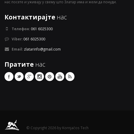
нас посете и уживају у свему што Златар има и жели да понуди.
Контактирајте
нас
Телефон:
061 6025300
Viber:
061 6025300
Email:
zlatarinfo@gmail.com
Пратите
нас
© Copyright 2026 by Kornjačos Tech