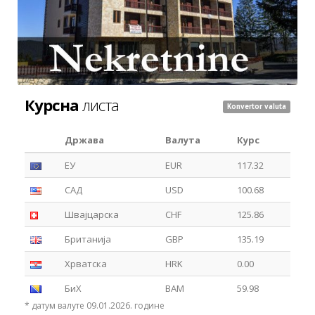
Курсна
листа
Konvertor valuta
Држава
Валута
Курс
ЕУ
EUR
117.32
САД
USD
100.68
Швајцарска
CHF
125.86
Британија
GBP
135.19
Хрватска
HRK
0.00
БиХ
BAM
59.98
* датум валуте 09.01.2026. године