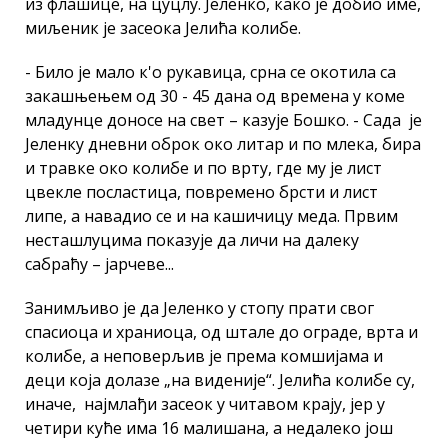
из флашице, на цуцлу. Јеленко, како је добио име,
миљеник је засеока Јелића колибе.
- Било је мало к'о рукавица, срна се окотила са
закашњењем од 30 - 45 дана од времена у коме
младунце доносе на свет – казује Бошко. - Сада је
Јеленку дневни оброк око литар и по млека, бира
и травке око колибе и по врту, где му је лист
цвекле посластица, повремено брсти и лист
липе, а навадио се и на кашичицу меда. Првим
несташлуцима показује да личи на далеку
сабраћу – јарчеве...
Занимљиво је да Јеленко у стопу прати свог
спасиоца и храниоца, од штале до ограде, врта и
колибе, а неповерљив је према комшијама и
деци која долазе „на виденије“. Јелића колибе су,
иначе, најмлађи засеок у читавом крају, јер у
четири куће има 16 малишана, а недалеко још