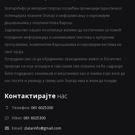
ЗлатарИнфо је интернет портал посвећен промоцији туристичког
потенцијала планине Златар и информисању о најновијим
дешавањима у општини Нова Варош.
Задовољство наших посетилаца желимо да постигнемо уз помоћ
поузданих информација и занимљивих текстова о културним
програмима, знаменитим Варошанима и најновијим вестима из
овог краја.
Потрудили смо се да објединимо свакодневни живот и богатство
природе на које асоцира и сам назив ове планине па ће садржаји
бити подједнако занимљив и мештанима као и онима који желе да
нас посете и уживају у свему што Златар има и жели да понуди.
Контактирајте
нас
Телефон:
061 6025300
Viber:
061 6025300
Email:
zlatarinfo@gmail.com