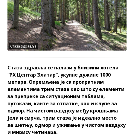
Стаза здравља
Стаза здравља се налази у близини хотела
“РХ Центар Златар“, укупне дужине 1000
метара. Опремљена је са пропратним
елементима трим стазе као што су елементи
за препреке са ситуационим таблама,
путокази, канте за отпатке, као и клупе за
одмор. На чистом ваздуху међу крошњама
јела и смрча, трим стаза је идеално место
за шетњу, одмор и уживање у чистом ваздуху
и мирису четинара.