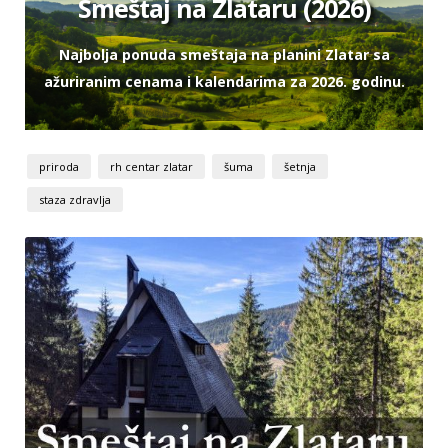
Smeštaj na Zlataru (2026)
Najbolja ponuda smeštaja na planini Zlatar sa
ažuriranim cenama i kalendarima za 2026. godinu.
priroda
rh centar zlatar
šuma
šetnja
staza zdravlja