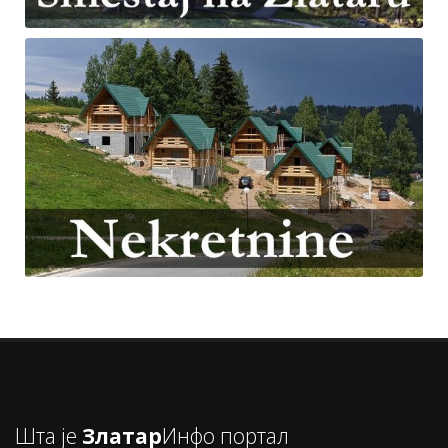
Шта је
Златар
Инфо портал