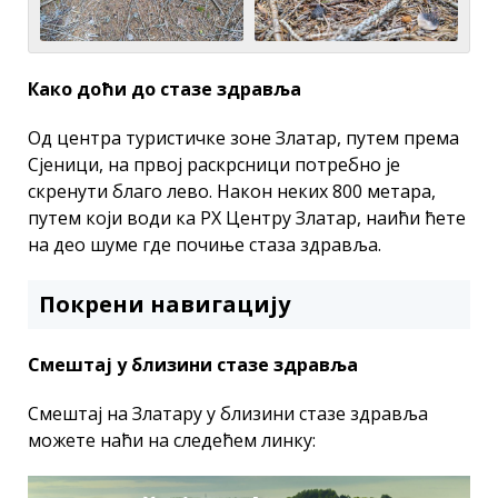
Како доћи до стазе здравља
Од центра туристичке зоне Златар, путем према
Сјеници, на првој раскрсници потребно је
скренути благо лево. Након неких 800 метара,
путем који води ка РХ Центру Златар, наићи ћете
на део шуме где почиње стаза здравља.
Покрени навигацију
Смештај у близини стазе здравља
Смештај на Златару у близини стазе здравља
можете наћи на следећем линку: