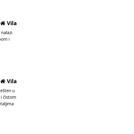
Vila
 nalazi
pom i
Vila
ešten u
 i čistom
taljima