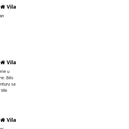
Vila
dan
Vila
ene u
ne. Bilo
anturu sa
Vile
bedan
Vila
ni