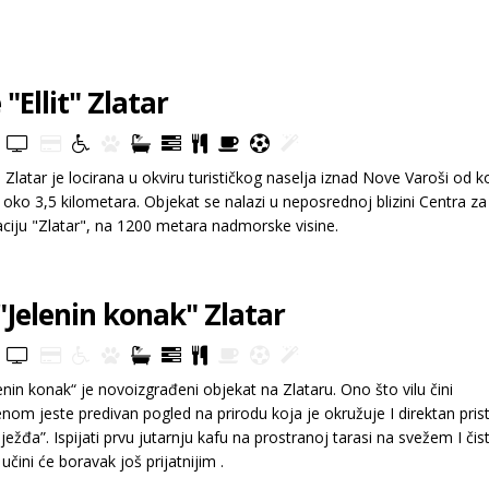
"Ellit" Zlatar
t" Zlatar je locirana u okviru turističkog naselja iznad Nove Varoši od k
 oko 3,5 kilometara. Objekat se nalazi u neposrednoj blizini Centra za
taciju "Zlatar", na 1200 metara nadmorske visine.
 "Jelenin konak" Zlatar
lenin konak“ je novoizgrađeni objekat na Zlataru. Ono što vilu čini
enom jeste predivan pogled na prirodu koja je okružuje I direktan prist
iježđa”. Ispijati prvu jutarnju kafu na prostranoj tarasi na svežem I či
čini će boravak još prijatnijim .