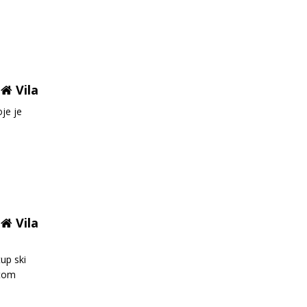
Vila
oje je
Vila
up ski
stom