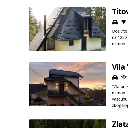
Tito
Doživite
na 1230 
mirnom 
Vila
"Zlatars
mirnom d
vazduhu 
zbog koj
Zlat