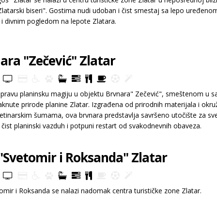
Zlatarski biseri". Gostima nudi udoban i čist smestaj sa lepo uređeno
i divnim pogledom na lepote Zlatara.
ara "Zečević" Zlatar
 pravu planinsku magiju u objektu Brvnara" Zečević", smeštenom u
aknute prirode planine Zlatar. Izgrađena od prirodnih materijala i okr
etinarskim šumama, ova brvnara predstavlja savršeno utočište za sve
, čist planinski vazduh i potpuni restart od svakodnevnih obaveza.
 "Svetomir i Roksanda" Zlatar
tomir i Roksanda se nalazi nadomak centra turističke zone Zlatar.