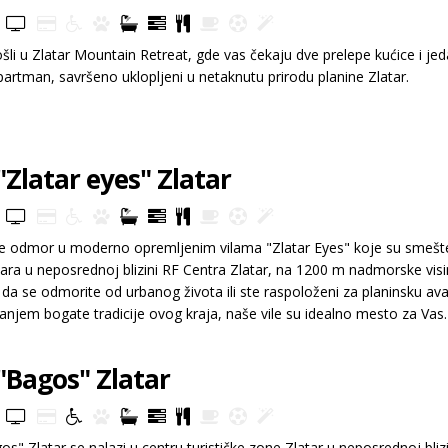
li u Zlatar Mountain Retreat, gde vas čekaju dve prelepe kućice i je
partman, savršeno uklopljeni u netaknutu prirodu planine Zlatar.
 "Zlatar eyes" Zlatar
e odmor u moderno opremljenim vilama "Zlatar Eyes" koje su smešt
tara u neposrednoj blizini RF Centra Zlatar, na 1200 m nadmorske visi
e da se odmorite od urbanog života ili ste raspoloženi za planinsku av
njem bogate tradicije ovog kraja, naše vile su idealno mesto za Vas. 
 prostran prilaz objektima sa travnatim dvorištem i mestima za bez
 "Bagos" Zlatar
os" Zlatar se nalazi u centru turističke zone Zlatar u neposrednoj blizi