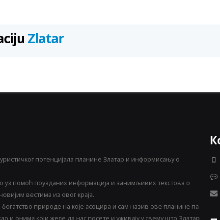
aciju
Zlatar
К
уристичког потенцијала планине Златар и информисању о
 уз помоћ поузданих информација и занимљивих текстова о
овијим вестима из овог краја.
богатство природе на које асоцира и сам назив ове планине па
о и онима који желе да нас посете и уживају у свему што Златар