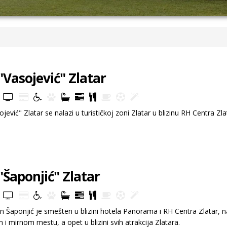
 "Vasojević" Zlatar
ojević" Zlatar se nalazi u turističkoj zoni Zlatar u blizinu RH Centra Zla
 "Šaponjić" Zlatar
 Šaponjić je smešten u blizini hotela Panorama i RH Centra Zlatar, n
 i mirnom mestu, a opet u blizini svih atrakcija Zlatara.