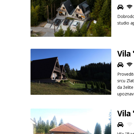
Dobrodoš
studio a
Vila
Provedit
srcu Zla
da želit
upoznava
poseduju
parking.
Vila
Vila "Bag