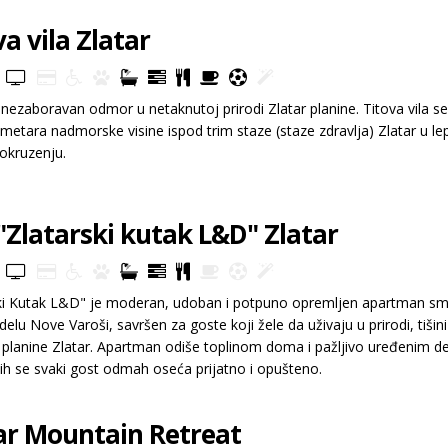
va vila Zlatar
 nezaboravan odmor u netaknutoj prirodi Zlatar planine. Titova vila se
metara nadmorske visine ispod trim staze (staze zdravlja) Zlatar u le
okruzenju.
 "Zlatarski kutak L&D" Zlatar
ki Kutak L&D" je moderan, udoban i potpuno opremljen apartman sm
elu Nove Varoši, savršen za goste koji žele da uživaju u prirodi, tišini
planine Zlatar. Apartman odiše toplinom doma i pažljivo uređenim de
ih se svaki gost odmah oseća prijatno i opušteno.
ar Mountain Retreat