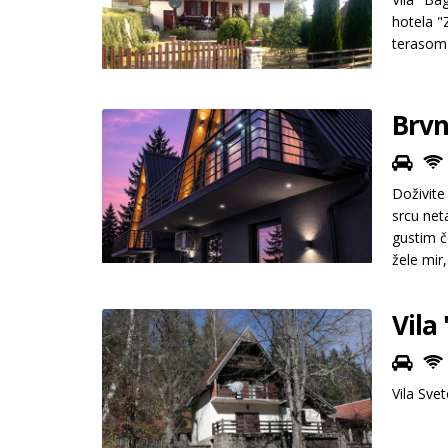
hotela "
terasom 
Brvn
Doživite
srcu net
gustim č
žele mir
Vila
Vila Sve