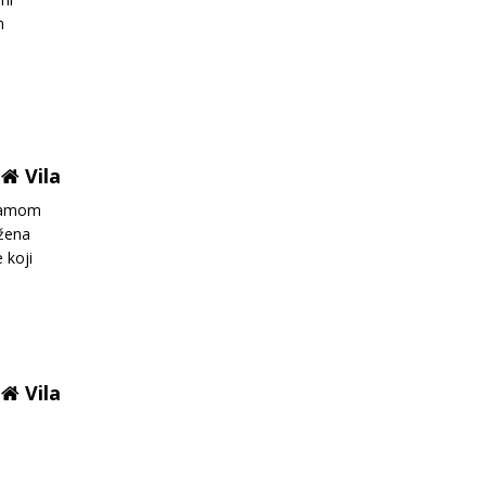
m
Vila
 samom
užena
 koji
Vila