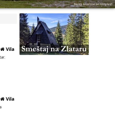
Bailey Anselme on Unsplash
Vila
tar.
Vila
a