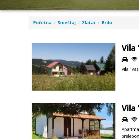
Početna
Smeštaj
Zlatar
Brdo
Vila
Vila "Vas
Vila
Apartman
prelepom