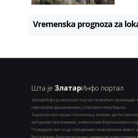
Vremenska prognoza za lok
Шта је
Златар
Инфо портал
ЗлатарИнфо је интернет портал посвећен промоцији т
најновијим дешавањима у општини Нова Варош.
Задовољство наших посетилаца желимо да постигнемо
културним програмима, знаменитим Варошанима и најн
Потрудили смо се да објединимо свакодневни живот и 
ће садржаји бити подједнако занимљив и мештанима ка