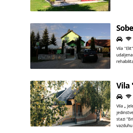
Sobe 
Vila "Eli
udaljena
rehabili
Vila
Vila „ Je
jedinstv
stazi “Br
vazduhu u