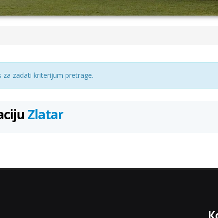
za zadati kriterijum pretrage.
aciju
Zlatar
К