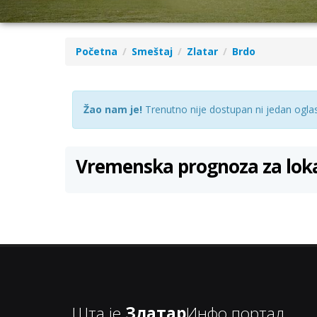
Početna
Smeštaj
Zlatar
Brdo
Žao nam je!
Trenutno nije dostupan ni jedan oglas 
Vremenska prognoza za lok
Шта је
Златар
Инфо портал