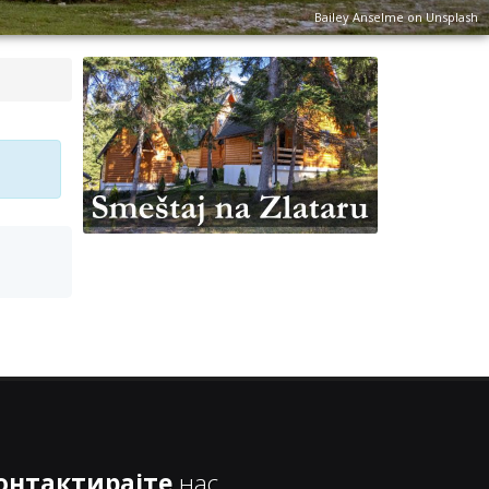
Bailey Anselme on Unsplash
онтактирајте
нас