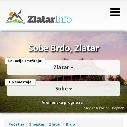
Sobe Brdo, Zlatar
Lokacija smeštaja:
Zlatar
Tip smeštaja:
Sobe
Vremenska prognoza
Bailey Anselme on Unsplash
Početna
Smeštaj
Zlatar
Brdo