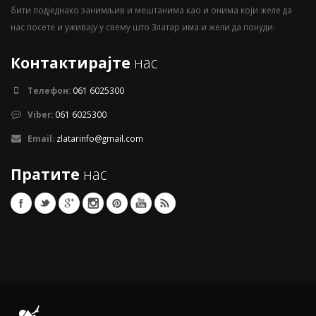
бити подједнако занимљив и мештанима као и онима који желе да
нас посете и уживају у свему што Златар има и жели да понуди.
Контактирајте
нас
Телефон:
061 6025300
Viber:
061 6025300
Email:
zlatarinfo@gmail.com
Пратите
нас