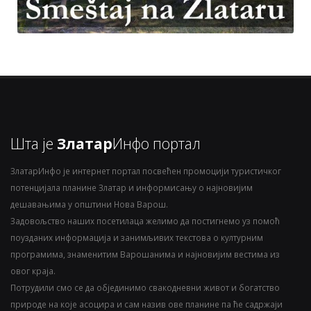
Шта је
Златар
Инфо портал
ЗлатарИнфо је интернет портал посвећен промоцији туристичког
потенцијала планине Златар и информисању о најновијим
дешавањима у општини Нова Варош.
Задовољство наших посетилаца желимо да постигнемо уз помоћ
поузданих информација и занимљивих текстова о културним
програмима, знаменитим Варошанима и најновијим вестима из
овог краја.
Потрудили смо се да објединимо свакодневни живот и богатство
природе на које асоцира и сам назив ове планине па ће садржаји