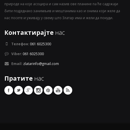
природе на које асоцира и сам назив ове планине па ће садржаји
бити подједнако занимљив и мештанима као и онима који желе да
нас посете и уживају у свему што Златар има и жели да понуди.
Контактирајте
нас
Телефон:
061 6025300
Viber:
061 6025300
Email:
zlatarinfo@gmail.com
Пратите
нас