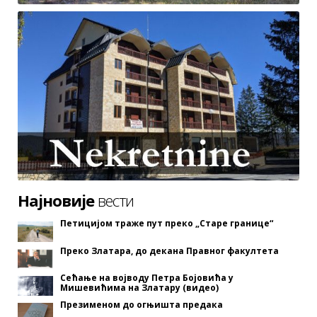
Најновије
вести
Петицијом траже пут преко „Старе границе“
Преко Златара, до декана Правног факултета
Сећање на војводу Петра Бојовића у
Мишевићима на Златару (видео)
Презименом до огњишта предака