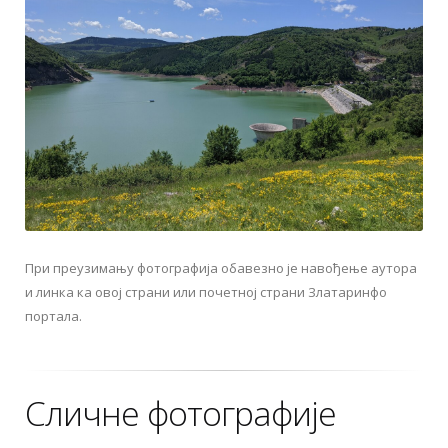
При преузимању фотографија обавезно је навођење аутора
и линка ка овој страни или почетној страни Златаринфо
портала.
Сличне фотографије