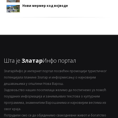
Нови мермер код војводе
Шта је
Златар
Инфо портал
ЗлатарИнфо је интернет портал посвећен промоцији туристичког
потенцијала планине Златар и информисању о најновијим
дешавањима у општини Нова Варош.
Задовољство наших посетилаца желимо да постигнемо уз помоћ
поузданих информација и занимљивих текстова о културним
програмима, знаменитим Варошанима и најновијим вестима из
овог краја.
Потрудили смо се да објединимо свакодневни живот и богатство