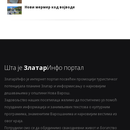
Нови мермер код војводе
Шта је
Златар
Инфо портал
ЗлатарИнфо је интернет портал посвећен промоцији туристичког
потенцијала планине Златар и информисању о најновијим
дешавањима у општини Нова Варош.
Задовољство наших посетилаца желимо да постигнемо уз помоћ
поузданих информација и занимљивих текстова о културним
програмима, знаменитим Варошанима и најновијим вестима из
овог краја.
Потрудили смо се да објединимо свакодневни живот и богатство