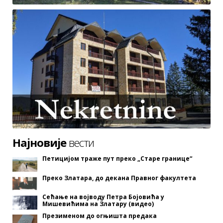
Најновије
вести
Петицијом траже пут преко „Старе границе“
Преко Златара, до декана Правног факултета
Сећање на војводу Петра Бојовића у
Мишевићима на Златару (видео)
Презименом до огњишта предака