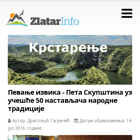
Певање извика - Пета Скупштина уз
учешће 50 настављaча народне
традиције
Аутор: Драгољуб Гагричић
Датум објављивања: 14.
јул 2016. године