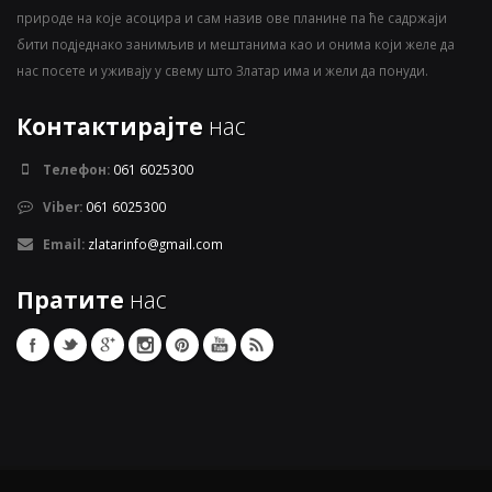
природе на које асоцира и сам назив ове планине па ће садржаји
бити подједнако занимљив и мештанима као и онима који желе да
нас посете и уживају у свему што Златар има и жели да понуди.
Контактирајте
нас
Телефон:
061 6025300
Viber:
061 6025300
Email:
zlatarinfo@gmail.com
Пратите
нас