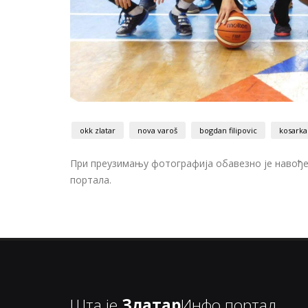
okk zlatar
nova varoš
bogdan filipovic
kosarka
При преузимању фотографија обавезно је навођењ
портала.
Шта је
Златар
Инфо портал