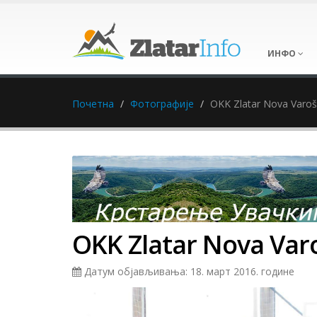
ИНФО
Почетна
Фотографије
OKK Zlatar Nova Varoš
OKK Zlatar Nova Var
Датум објављивања: 18. март 2016. године