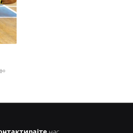
нфо
онтактирајте
нас