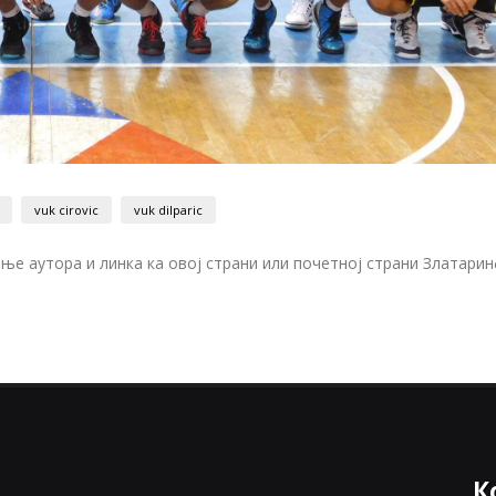
vuk cirovic
vuk dilparic
е аутора и линка ка овој страни или почетној страни Златари
К