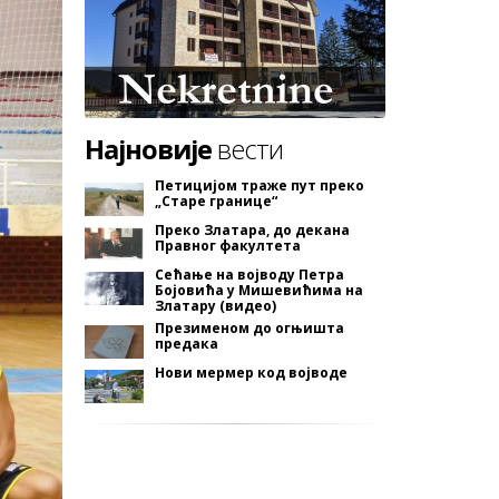
Најновије
вести
Петицијом траже пут преко
„Старе границе“
Преко Златара, до декана
Правног факултета
Сећање на војводу Петра
Бојовића у Мишевићима на
Златару (видео)
Презименом до огњишта
предака
Нови мермер код војводе