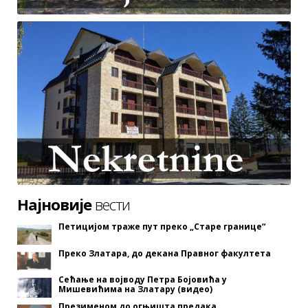
Најновије
вести
Петицијом траже пут преко „Старе границе“
Преко Златара, до декана Правног факултета
Сећање на војводу Петра Бојовића у
Мишевићима на Златару (видео)
Презименом до огњишта предака