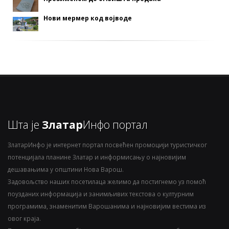
Нови мермер код војводе
Шта је
Златар
Инфо портал
ЗлатарИнфо је интернет портал посвећен промоцији туристичког
потенцијала планине Златар и информисању о најновијим
дешавањима у општини Нова Варош.
Задовољство наших посетилаца желимо да постигнемо уз помоћ
поузданих информација и занимљивих текстова о културним
програмима, знаменитим Варошанима и најновијим вестима из
овог краја.