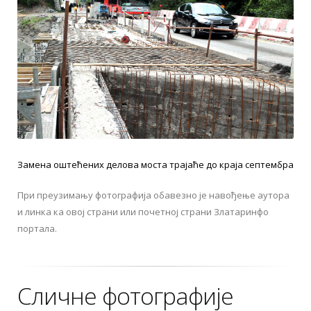
Замена оштећених делова моста трајаће до краја септембра
При преузимању фотографија обавезно је навођење аутора
и линка ка овој страни или почетној страни Златаринфо
портала.
Сличне фотографије