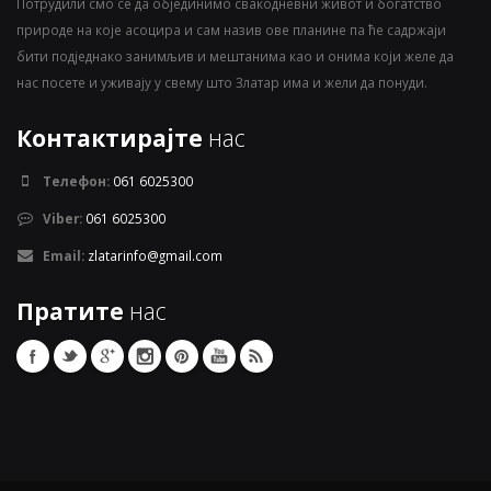
Потрудили смо се да објединимо свакодневни живот и богатство
природе на које асоцира и сам назив ове планине па ће садржаји
бити подједнако занимљив и мештанима као и онима који желе да
нас посете и уживају у свему што Златар има и жели да понуди.
Контактирајте
нас
Телефон:
061 6025300
Viber:
061 6025300
Email:
zlatarinfo@gmail.com
Пратите
нас