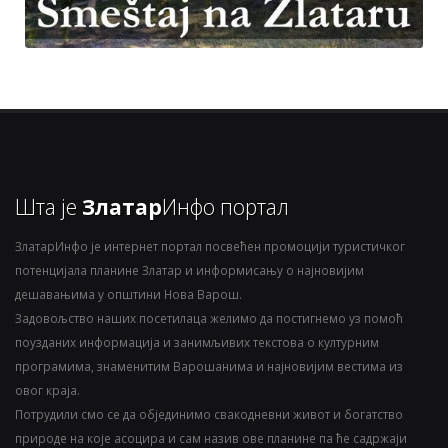
Шта је
Златар
Инфо портал
ЗлатарИнфо је интернет портал посвећен промоцији туристичког
потенцијала планине Златар и информисању о најновијим
дешавањима у општини Нова Варош.
Задовољство наших посетилаца желимо да постигнемо уз помоћ
поузданих информација и занимљивих текстова о културним
програмима, знаменитим Варошанима и најновијим вестима из
овог краја.
Потрудили смо се да објединимо свакодневни живот и богатство
природе на које асоцира и сам назив ове планине па ће садржаји