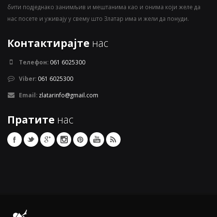
бити подједнако занимљив и мештанима као и онима који желе да
нас посете и уживају у свему што Златар има и жели да понуди.
Контактирајте
нас
Телефон:
061 6025300
Viber:
061 6025300
Email:
zlatarinfo@gmail.com
Пратите
нас