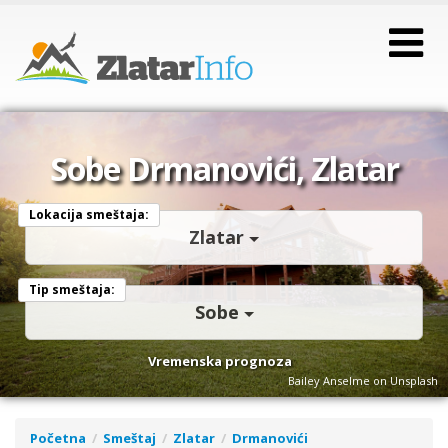
Sobe Drmanovići, Zlatar
Lokacija smeštaja:
Zlatar
Tip smeštaja:
Sobe
Vremenska prognoza
Bailey Anselme on Unsplash
Početna
Smeštaj
Zlatar
Drmanovići