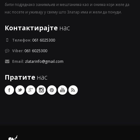
бити подједнако занимљив и мештанима као и онима који желе да
нас посете и уживају у свему што Златар има и жели да понуди.
Контактирајте
нас
Телефон:
061 6025300
Viber:
061 6025300
Email:
zlatarinfo@gmail.com
Пратите
нас