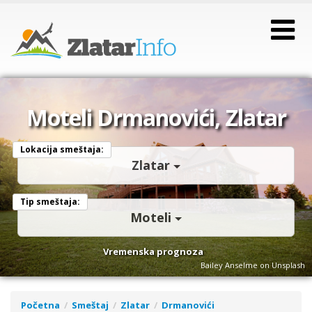
Moteli Drmanovići, Zlatar
Lokacija smeštaja:
Zlatar
Tip smeštaja:
Moteli
Vremenska prognoza
Bailey Anselme on Unsplash
Početna
Smeštaj
Zlatar
Drmanovići