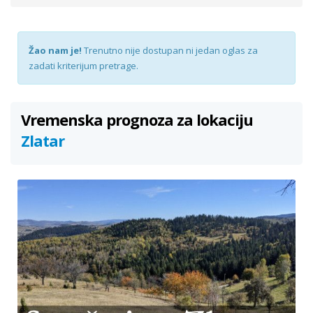
Žao nam je!
Trenutno nije dostupan ni jedan oglas za
zadati kriterijum pretrage.
Vremenska prognoza za lokaciju
Zlatar