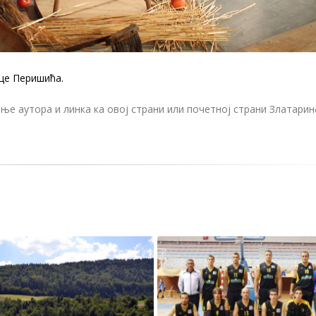
це Перишића.
е аутора и линка ка овој страни или почетној страни Златари