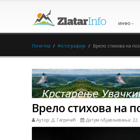
ИНФО
Почетна
Фотографије
Врело стихова на по
Врело стихова на 
Аутор: Д. Гагричић
Датум објављивања: 22. 