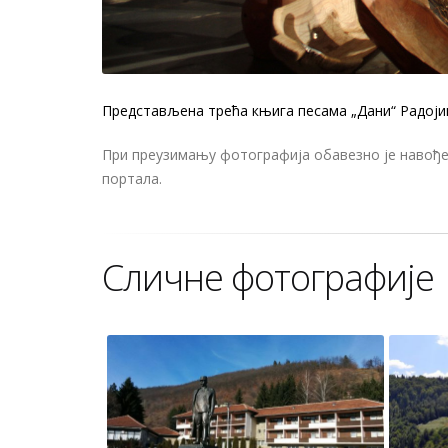
Представљена трећа књига песама „Дани“ Радоји
При преузимању фотографија обавезно је навођењ
портала.
Сличне фотографије