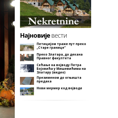
Најновије
вести
Петицијом траже пут преко
„Старе границе“
Преко Златара, до декана
Правног факултета
Сећање на војводу Петра
Бојовића у Мишевићима на
Златару (видео)
Презименом до огњишта
предака
Нови мермер код војводе