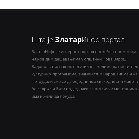
Шта је
Златар
Инфо портал
ЗлатарИнфо је интернет портал посвећен промоцији т
најновијим дешавањима у општини Нова Варош.
Задовољство наших посетилаца желимо да постигнемо
културним програмима, знаменитим Варошанима и најн
Потрудили смо се да објединимо свакодневни живот и 
ће садржаји бити подједнако занимљив и мештанима ка
има и жели да понуди.