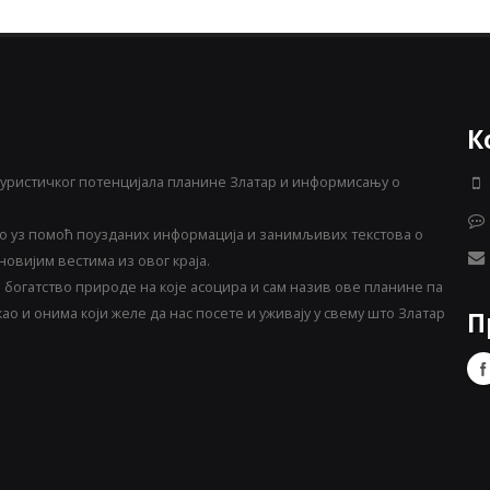
К
уристичког потенцијала планине Златар и информисању о
 уз помоћ поузданих информација и занимљивих текстова о
овијим вестима из овог краја.
богатство природе на које асоцира и сам назив ове планине па
о и онима који желе да нас посете и уживају у свему што Златар
П