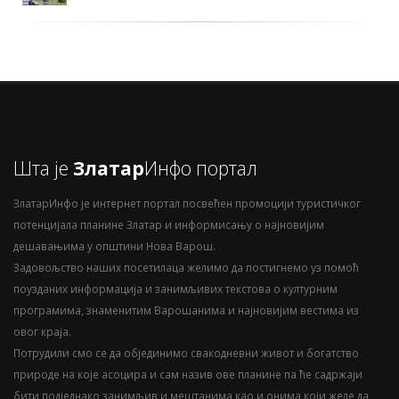
Шта је
Златар
Инфо портал
ЗлатарИнфо је интернет портал посвећен промоцији туристичког
потенцијала планине Златар и информисању о најновијим
дешавањима у општини Нова Варош.
Задовољство наших посетилаца желимо да постигнемо уз помоћ
поузданих информација и занимљивих текстова о културним
програмима, знаменитим Варошанима и најновијим вестима из
овог краја.
Потрудили смо се да објединимо свакодневни живот и богатство
природе на које асоцира и сам назив ове планине па ће садржаји
бити подједнако занимљив и мештанима као и онима који желе да