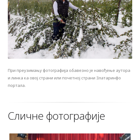
При преузимању фотографија обавезно је навођење аутора
и линка ка овој страни или почетној страни Златаринфо
портала.
Сличне фотографије