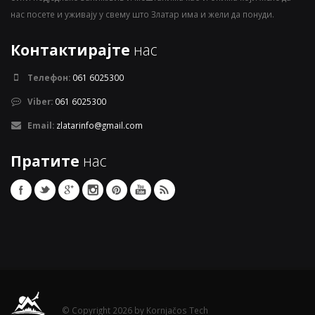
нас посете и уживају у свему што Златар има и жели да понуди.
Контактирајте
нас
Телефон:
061 6025300
Viber:
061 6025300
Email:
zlatarinfo@gmail.com
Пратите
нас
© Copyright 2026 by Kornjačos Tech