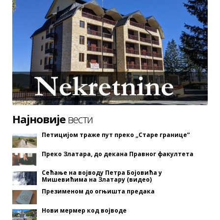
Најновије
вести
Петицијом траже пут преко „Старе границе“
Преко Златара, до декана Правног факултета
Сећање на војводу Петра Бојовића у
Мишевићима на Златару (видео)
Презименом до огњишта предака
Нови мермер код војводе