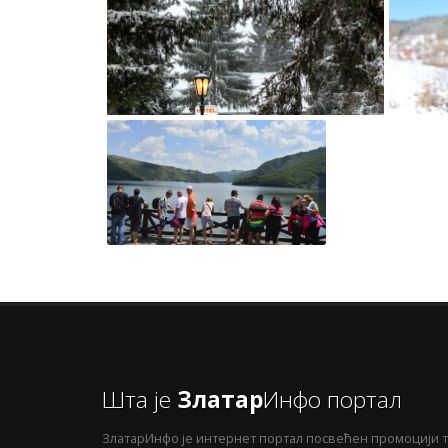
Шта је
Златар
Инфо портал
ЗлатарИнфо је интернет портал посвећен промоцији т