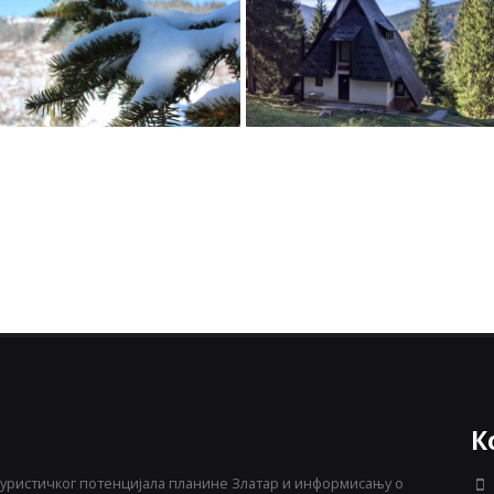
К
уристичког потенцијала планине Златар и информисању о