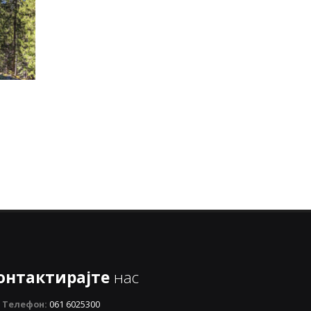
онтактирајте
нас
Телефон:
061 6025300