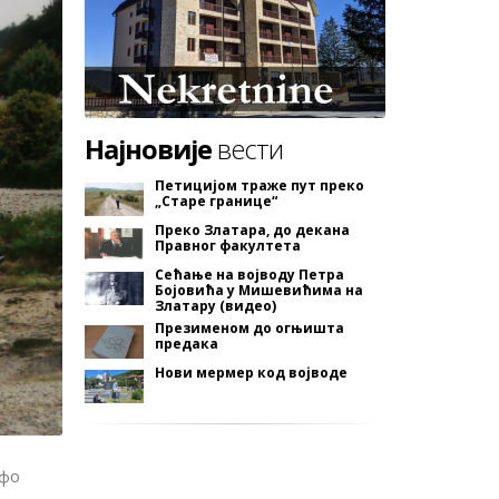
Најновије
вести
Петицијом траже пут преко
„Старе границе“
Преко Златара, до декана
Правног факултета
Сећање на војводу Петра
Бојовића у Мишевићима на
Златару (видео)
Презименом до огњишта
предака
Нови мермер код војводе
нфо