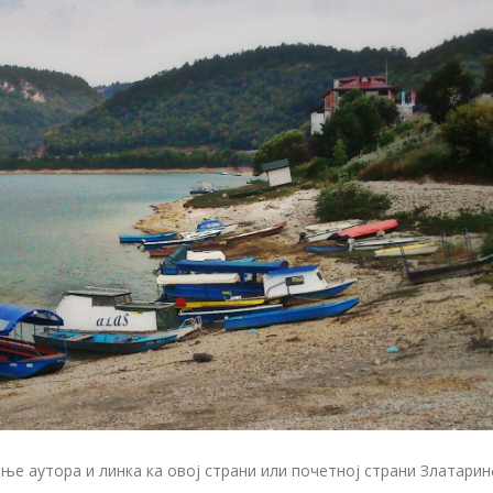
е аутора и линка ка овој страни или почетној страни Златари