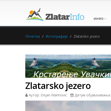
ИНФО
Почетна
Фотографије
Zlatarsko jezero
Zlatarsko jezero
Аутор: Dejan Marinović
Датум објављивања: 0