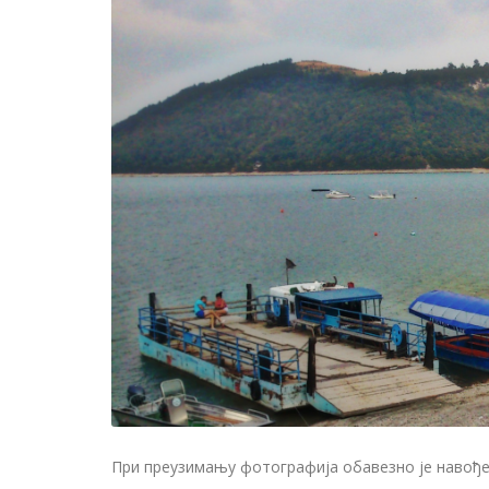
При преузимању фотографија обавезно је навођењ