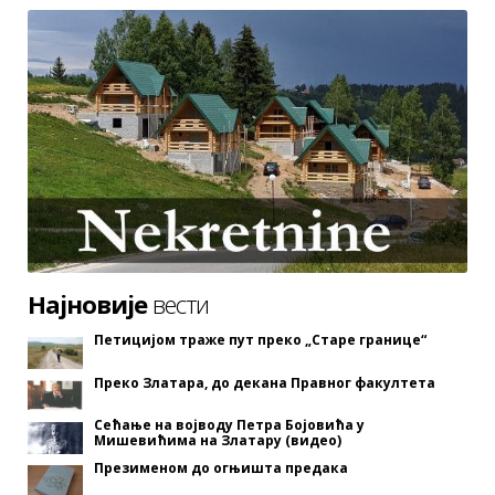
Најновије
вести
Петицијом траже пут преко „Старе границе“
Преко Златара, до декана Правног факултета
Сећање на војводу Петра Бојовића у
Мишевићима на Златару (видео)
Презименом до огњишта предака