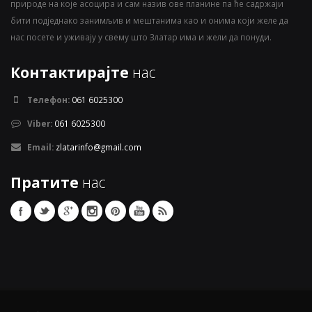
природе на које асоцира и сам назив ове планине па ће садржаји
бити подједнако занимљив и мештанима као и онима који желе да
нас посете и уживају у свему што Златар има и жели да понуди.
Контактирајте
нас
Телефон:
061 6025300
Viber:
061 6025300
Email:
zlatarinfo@gmail.com
Пратите
нас