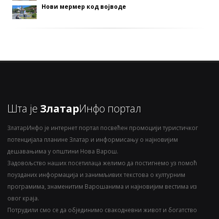
Нови мермер код војводе
Шта је
Златар
Инфо портал
ЗлатарИнфо је интернет портал посвећен промоцији туристичког
потенцијала планине Златар и информисању о најновијим
дешавањима у општини Нова Варош.
Задовољство наших посетилаца желимо да постигнемо уз помоћ
поузданих информација и занимљивих текстова о културним
програмима, знаменитим Варошанима и најновијим вестима из
овог краја.
Потрудили смо се да објединимо свакодневни живот и богатство