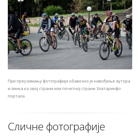
При преузимању фотографија обавезно је навођење аутора
и линка ка овој страни или почетној страни Златаринфо
портала.
Сличне фотографије