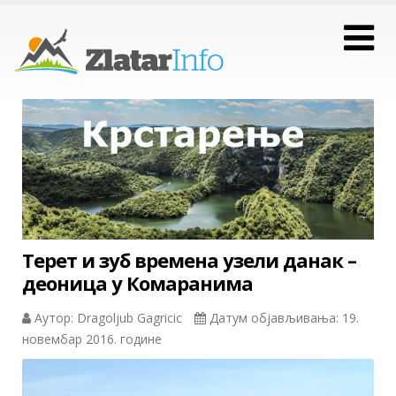
Терет и зуб времена узели данак –
деоница у Комаранима
Аутор: Dragoljub Gagricic
Датум објављивања: 19.
новембар 2016. године