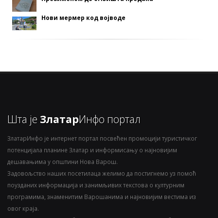
Нови мермер код војводе
Шта је
Златар
Инфо портал
ЗлатарИнфо је интернет портал посвећен промоцији туристичког
потенцијала планине Златар и информисању о најновијим
дешавањима у општини Нова Варош.
Задовољство наших посетилаца желимо да постигнемо уз помоћ
поузданих информација и занимљивих текстова о културним
програмима, знаменитим Варошанима и најновијим вестима из
овог краја.