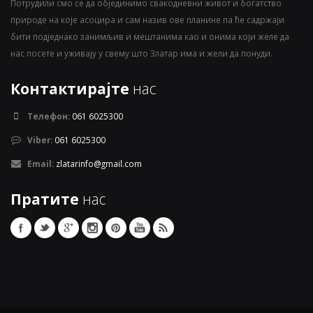
Потрудили смо се да објединимо свакодневни живот и богатство
природе на које асоцира и сам назив ове планине па ће садржаји
бити подједнако занимљив и мештанима као и онима који желе да
нас посете и уживају у свему што Златар има и жели да понуди.
Контактирајте
нас
Телефон:
061 6025300
Viber:
061 6025300
Email:
zlatarinfo@gmail.com
Пратите
нас