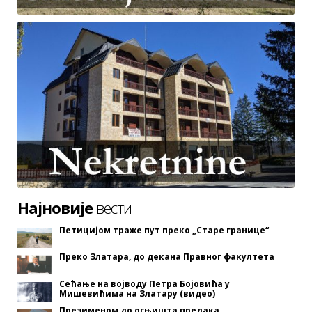
Најновије
вести
Петицијом траже пут преко „Старе границе“
Преко Златара, до декана Правног факултета
Сећање на војводу Петра Бојовића у
Мишевићима на Златару (видео)
Презименом до огњишта предака