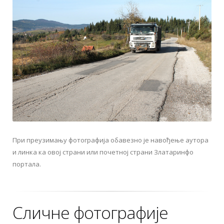
При преузимању фотографија обавезно је навођење аутора
и линка ка овој страни или почетној страни Златаринфо
портала.
Сличне фотографије