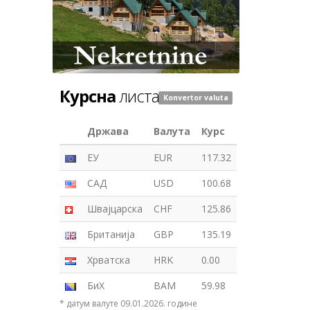
Курсна
листа
Konvertor valuta
Држава
Валута
Курс
ЕУ
EUR
117.32
САД
USD
100.68
Швајцарска
CHF
125.86
Британија
GBP
135.19
Хрватска
HRK
0.00
БиХ
BAM
59.98
* датум валуте 09.01.2026. године