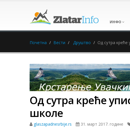
ИНФО
Почетна
Вести
Друштво
Од сутра креће 
Од сутра креће упи
школе
glaszapadnesrbije.rs
31. март 2017. године