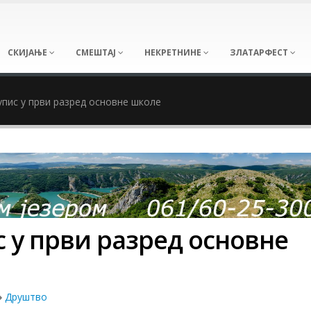
СКИЈАЊЕ
СМЕШТАЈ
НЕКРЕТНИНЕ
ЗЛАТАРФЕСТ
упис у први разред основне школе
с у први разред основне
Друштво