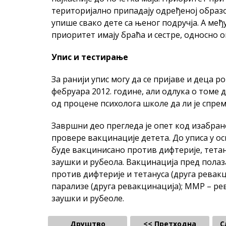
територијално припадају одређеној образо
упише свако дете са њеног подручја. А међу
приоритет имају браћа и сестре, односно он
Упис и тестирање
За ранији упис могу да се пријаве и деца ро
фебруара 2012. године, али одлука о томе 
од процене психолога школе да ли је спре
Завршни део прегледа је опет код изабран
провере вакцинације детета. До уписа у ос
буде вакцинисано против дифтерије, тетану
заушки и рубеола. Вакцинација пред полаз
против дифтерије и тетануса (друга ревакц
парализе (друга ревакцинација); ММР – р
заушки и рубеоле.
Друштво
<< Претходна
С