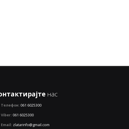
онтактирајте
нас
Телефон:
061 6025300
Viber:
061 6025300
Email:
zlatarinfo@gmail.com