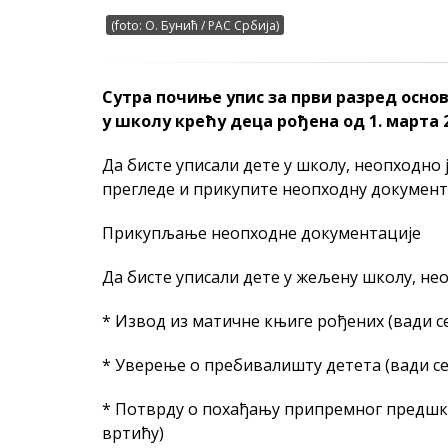
(foto: О. Бунић / РАС Србија)
Сутра почиње упис за први разред основ
у школу крећу деца рођена од 1. марта 2
Да бисте уписали дете у школу, неопходно 
прегледе и прикупите неопходну документ
Прикупљање неопходне документације
Да бисте уписали дете у жељену школу, нео
* Извод из матичне књиге рођених (вади се
* Уверење о пребивалишту детета (вади се 
* Потврду о похађању припремног предшко
вртићу)