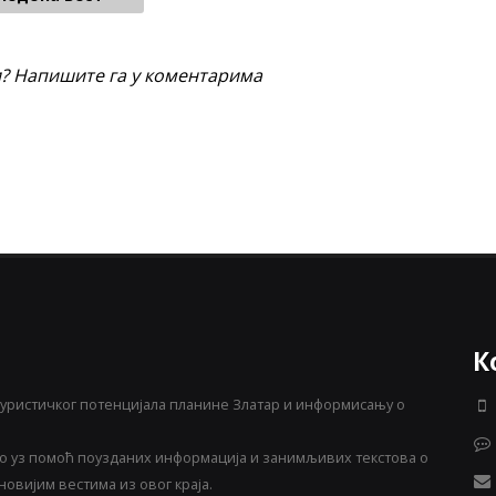
и? Напишите га у коментарима
К
уристичког потенцијала планине Златар и информисању о
 уз помоћ поузданих информација и занимљивих текстова о
овијим вестима из овог краја.