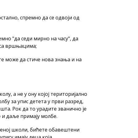
остално, спремно да се одвоји од
емно "да седи мирно на часу", да
 са вршњацима;
те може да стиче нова знања и на
олу, а не у ону којој територијално
лбу за упис детета у први разред,
шта. Рок да то урадите званично је
е и даље примају молбе.
љеној школи, бићете обавештени
упису имају деца која