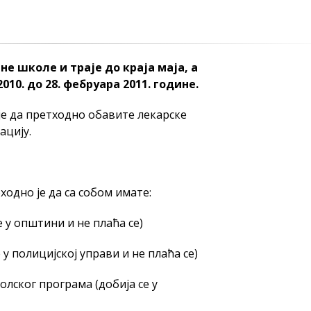
не школе и траје до краја маја, а
010. до 28. фебруара 2011. године.
је да претходно обавите лекарске
ацију.
ходно је да са собом имате:
 у општини и не плаћа се)
у полицијској управи и не плаћа се)
лског програма (добија се у