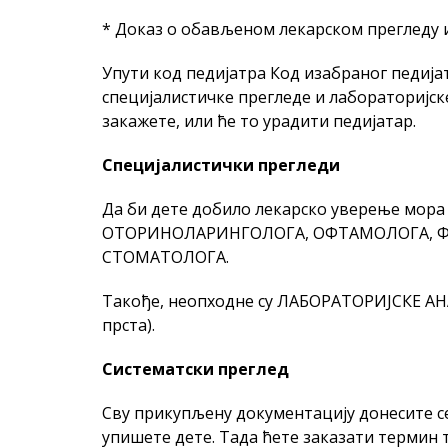
* Доказ о обављеном лекарском прегледу 
Упути код педијатра Код изабраног педијат
специјалистичке прегледе и лабораторијск
закажете, или ће то урадити педијатар.
Специјалистички прегледи
Да би дете добило лекарско уверење мора
ОТОРИНОЛАРИНГОЛОГА, ОФТАМОЛОГА, Ф
СТОМАТОЛОГА.
Такође, неопходне су ЛАБОРАТОРИЈСКЕ АНА
прста).
Систематски преглед
Сву прикупљену документацију донесите се
упишете дете. Тада ћете заказати термин 