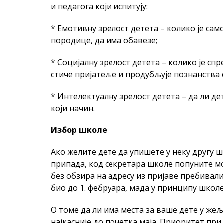
и педагога који испитују:
* Емотивну зрелост детета – колико је сам
породице, да има обавезе;
* Социјалну зрелост детета – колико је спр
стиче пријатеље и продубљује познанства
* Интелектуалну зрелост детета – да ли де
који начин.
Избор школе
Ако желите дете да упишете у неку другу шк
припада, код секретара школе попуните мо
без обзира на адресу из пријаве пребивали
био до 1. фебруара, мада у принципу школ
О томе да ли има места за ваше дете у же
најкасније до почетка маја. Приоритет при 