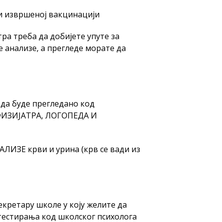
и извршеној вакцинацији
ра треба да добијете упуте за
е анализе, а прегледе морате да
 да буде прегледано код
ИЗИЈАТРА, ЛОГОПЕДА И
ЛИЗЕ крви и урина (крв се вади из
кретару школе у коју желите да
тестирања код школског психолога