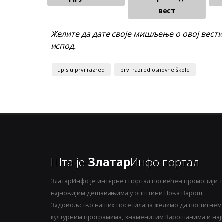
вест
Желите да дате своје мишљење о овој вест
испод.
upis u prvi razred
prvi razred osnovne škole
Шта је
Златар
Инфо портал
ЗлатарИнфо је интернет портал посвећен промоцији т
најновијим дешавањима у општини Нова Варош.
Задовољство наших посетилаца желимо да постигнемо
културним програмима, знаменитим Варошанима и најн