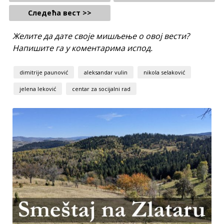
Следећа вест >>
Желите да дате своје мишљење о овој вести?
Напишите га у коментарима испод.
dimitrije paunović
aleksandar vulin
nikola selaković
jelena leković
centar za socijalni rad