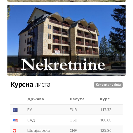
Курсна
листа
Konvertor valuta
Држава
Валута
Курс
ЕУ
EUR
117.32
САД
USD
100.68
Швајцарска
CHF
125.86