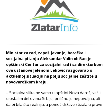
Ministar za rad, zapošljavanje, boračka i
socijalna pitanja Aleksandar Vulin obišao je
opštinski Centar za socijalni rad i sa direktorkom
ove ustanove Jelenom Leković razgovarao o
aktuelnoj situaciju na polju socijalne zaštite u
novovaroškom kraju.
– Socijalna slika ne samo u opštini Nova Varoš, već i
u ostalim del ovima Srbije, prilično je nepovoljna, ali
da bi bila što realnija, a pomoć države stizala u prave