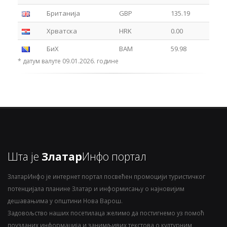
Британија
GBP
135.19
Хрватска
HRK
0.00
БиХ
BAM
59.98
* датум валуте 09.01.2026. године
Шта је
Златар
Инфо портал
ЗлатарИнфо је интернет портал посвећен промоцији туристичког
потенцијала планине Златар и информисању о најновијим
дешавањима у општини Нова Варош.
Задовољство наших посетилаца желимо да постигнемо уз помоћ
поузданих информација и занимљивих текстова о културним