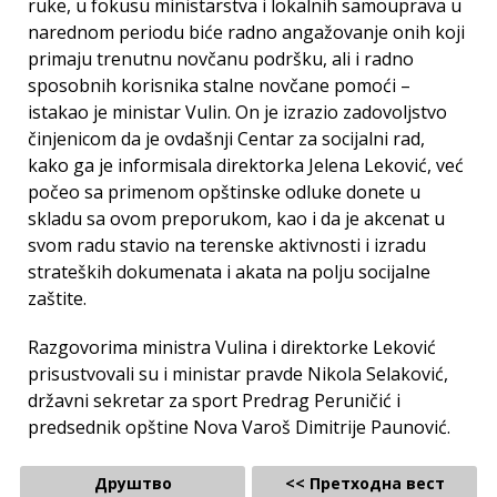
ruke, u fokusu ministarstva i lokalnih samouprava u
narednom periodu biće radno angažovanje onih koji
primaju trenutnu novčanu podršku, ali i radno
sposobnih korisnika stalne novčane pomoći –
istakao je ministar Vulin. On je izrazio zadovoljstvo
činjenicom da je ovdašnji Centar za socijalni rad,
kako ga je informisala direktorka Jelena Leković, već
počeo sa primenom opštinske odluke donete u
skladu sa ovom preporukom, kao i da je akcenat u
svom radu stavio na terenske aktivnosti i izradu
strateških dokumenata i akata na polju socijalne
zaštite.
Razgovorima ministra Vulina i direktorke Leković
prisustvovali su i ministar pravde Nikola Selaković,
državni sekretar za sport Predrag Peruničić i
predsednik opštine Nova Varoš Dimitrije Paunović.
Друштво
<< Претходна вест