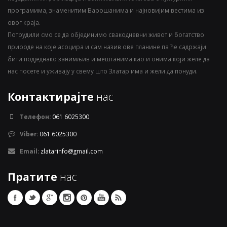
програмима, знаменитим Варошанима и најновијим вестима из
овог краја.
Потрудили смо се да објединимо свакодневни живот и богатство
природе на које асоцира и сам назив ове планине па ће садржаји
бити подједнако занимљив и мештанима као и онима који желе да
нас посете и уживају у свему што Златар има и жели да понуди.
Контактирајте
нас
Телефон:
061 6025300
Viber:
061 6025300
Email:
zlatarinfo@gmail.com
Пратите
нас