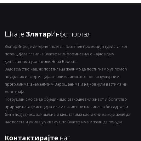
Шта је
Златар
Инфо портал
ЗлатарИнфо је интернет портал посвећен промоцији туристичког
потенцијала планине Златар и информисању о најновијим
дешавањима у општини Нова Варош.
Задовољство наших посетилаца желимо да постигнемо уз помоћ
поузданих информација и занимљивих текстова о културним
програмима, знаменитим Варошанима и најновијим вестима из
овог краја.
Потрудили смо се да објединимо свакодневни живот и богатство
природе на које асоцира и сам назив ове планине па ће садржаји
бити подједнако занимљив и мештанима као и онима који желе да
нас посете и уживају у свему што Златар има и жели да понуди.
Контактирајте
нас