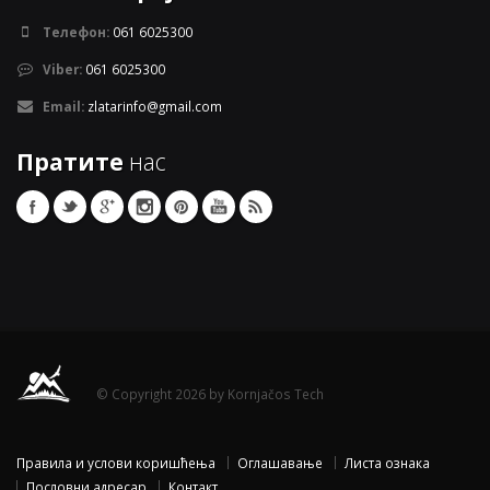
Телефон:
061 6025300
Viber:
061 6025300
Email:
zlatarinfo@gmail.com
Пратите
нас
© Copyright 2026 by Kornjačos Tech
Правила и услови коришћења
Оглашавање
Листа ознака
Пословни адресар
Контакт