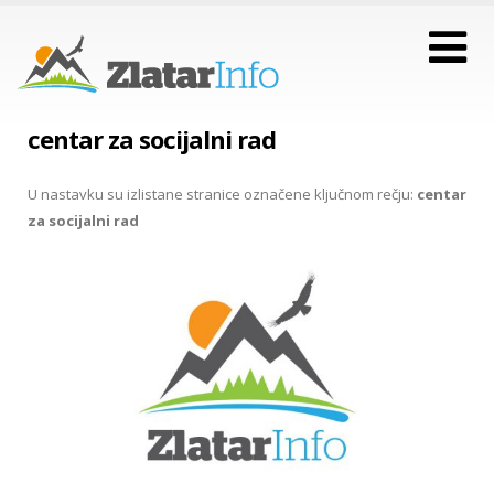
centar za socijalni rad
U nastavku su izlistane stranice označene ključnom rečju:
centar
za socijalni rad