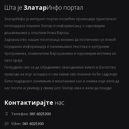
Шта је
Златар
Инфо портал
ЗлатарИнфо је интернет портал посвећен промоцији туристичког
потенцијала планине Златар и информисању о најновијим
дешавањима у општини Нова Варош.
Задовољство наших посетилаца желимо да постигнемо уз помоћ
поузданих информација и занимљивих текстова о културним
програмима, знаменитим Варошанима и најновијим вестима из
овог краја.
Потрудили смо се да објединимо свакодневни живот и богатство
природе на које асоцира и сам назив ове планине па ће садржаји
бити подједнако занимљив и мештанима као и онима који желе да
нас посете и уживају у свему што Златар има и жели да понуди.
Контактирајте
нас
Телефон:
061 6025300
Viber:
061 6025300