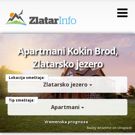
Apartmani Kokin Brod,
Zlatarsko jezero
Lokacija smeštaja:
Zlatarsko jezero
Tip smeštaja:
Apartmani
Vremenska prognoza
Bailey Anselme on Unsplash