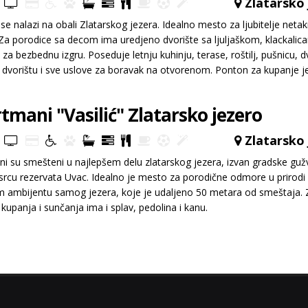
Zlatarsko 
se nalazi na obali Zlatarskog jezera. Idealno mesto za ljubitelje neta
 Za porodice sa decom ima uredjeno dvorište sa ljuljaškom, klackalic
za bezbednu izgru. Poseduje letnju kuhinju, terase, roštilj, pušnicu, d
dvorištu i sve uslove za boravak na otvorenom. Ponton za kupanje j
tara od smeštaja. Ovde su i svi uslovi za uživanje u robolovu.
tmani "Vasilić" Zlatarsko jezero
Zlatarsko 
i su smešteni u najlepšem delu zlatarskog jezera, izvan gradske guž
cu rezervata Uvac. Idealno je mesto za porodične odmore u prirodi
m ambijentu samog jezera, koje je udaljeno 50 metara od smeštaja. 
e kupanja i sunčanja ima i splav, pedolina i kanu.