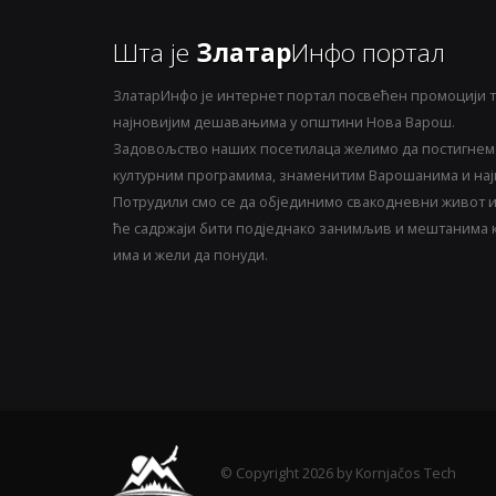
Шта је
Златар
Инфо портал
ЗлатарИнфо је интернет портал посвећен промоцији т
најновијим дешавањима у општини Нова Варош.
Задовољство наших посетилаца желимо да постигнемо
културним програмима, знаменитим Варошанима и најн
Потрудили смо се да објединимо свакодневни живот и 
ће садржаји бити подједнако занимљив и мештанима ка
има и жели да понуди.
© Copyright 2026 by Kornjačos Tech