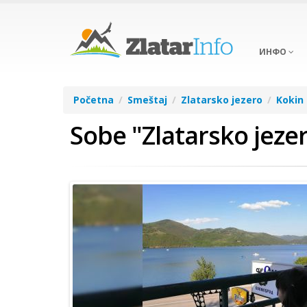
ИНФО
Početna
Smeštaj
Zlatarsko jezero
Kokin
Sobe "Zlatarsko jeze