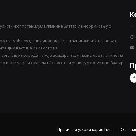
К
уристичког потенцијала планине Златар и информисању о
 уз помоћ поузданих информација и занимљивих текстова о
овијим вестима из овог краја.
богатство природе на које асоцира и сам назив ове планине па
о и онима који желе да нас посете и уживају у свему што Златар
П
Правила и услови коришћења
Оглаша