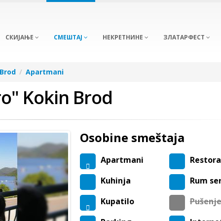
СКИЈАЊЕ
СМЕШТАЈ
НЕКРЕТНИНЕ
ЗЛАТАРФЕСТ
 Brod
Apartmani
ro" Kokin Brod
Osobine smeštaja
Apartmani
Restor
Kuhinja
Rum ser
Kupatilo
Pušenj