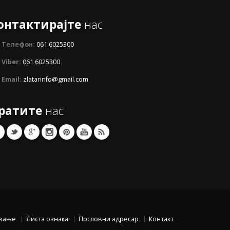
онтактирајте
нас
Телефон:
061 6025300
Viber:
061 6025300
Email:
zlatarinfo@gmail.com
ратите
нас
вање
Листа ознака
Пословни адресар
Контакт