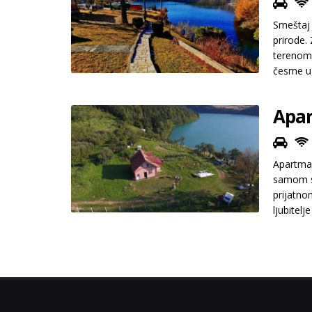
Smeštaj 
prirode.
terenom 
česme u 
20-ak me
Apar
Apartman
samom sr
prijatno
ljubitelj