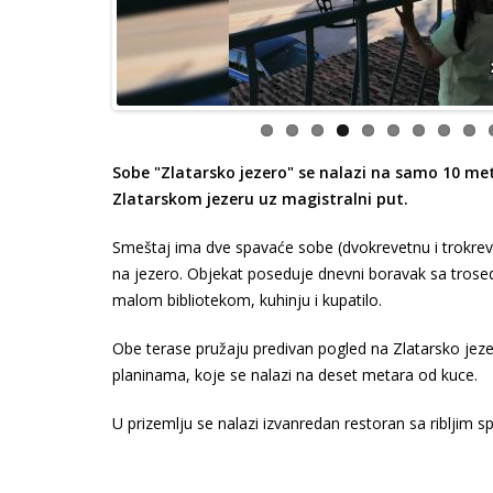
Sobe "Zlatarsko jezero" se nalazi na samo 10 me
Zlatarskom jezeru uz magistralni put.
Smeštaj ima dve spavaće sobe (dvokrevetnu i trokre
na jezero. Objekat poseduje dnevni boravak sa trose
malom bibliotekom, kuhinju i kupatilo.
Obe terase pružaju predivan pogled na Zlatarsko jez
planinama, koje se nalazi na deset metara od kuce.
U prizemlju se nalazi izvanredan restoran sa ribljim sp