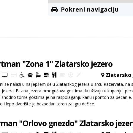
Pokreni navigaciju
tman "Zona 1" Zlatarsko jezero
Zlatarsko 
i se nalazi u najlepšem delu Zlatarskog jezera u srcu Razervata, na 
jezera. Blizina jezera omogućava gostima da uživaju u kupanju, pec
, shodno tome gostima je na raspolaganju kanu i ponton za pecanje.
o i lepo dvorište je bezbedan teren za igru dečice.
man "Orlovo gnezdo" Zlatarsko jeze