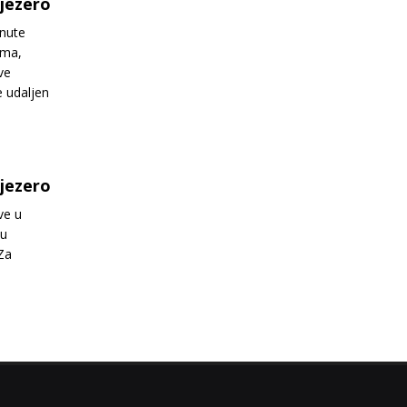
jezero
knute
ama,
ve
e udaljen
jezero
ve u
 u
Za