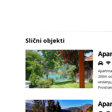
Slični objekti
Apar
Apartman
200m od 
veslanju
Prostran
Apar