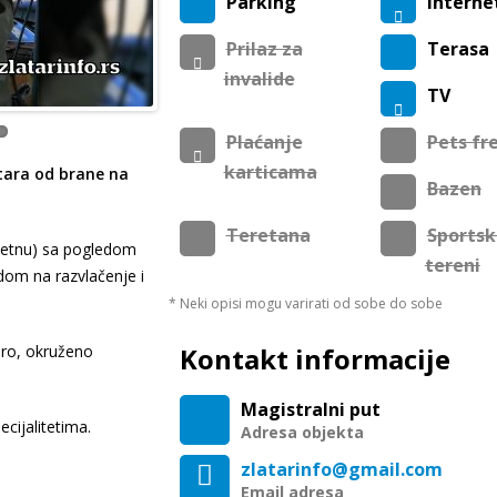
Parking
Internet
Prilaz za
Terasa
invalide
TV
Plaćanje
Pets fr
karticama
tara od brane na
Bazen
Teretana
Sportsk
vetnu) sa pogledom
tereni
dom na razvlačenje i
* Neki opisi mogu varirati od sobe do sobe
ero, okruženo
Kontakt informacije
Magistralni put
ecijalitetima.
Adresa objekta
zlatarinfo@gmail.com
Email adresa