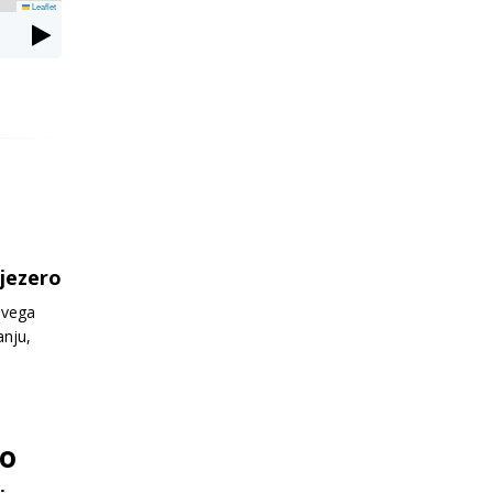
Leaflet
jezero
svega
anju,
ro