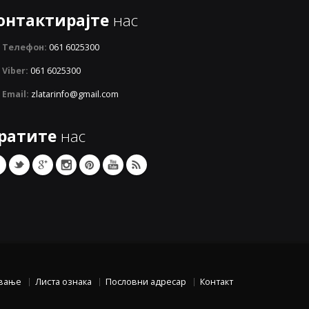
онтактирајте
нас
Телефон:
061 6025300
Viber:
061 6025300
Email:
zlatarinfo@gmail.com
ратите
нас
вање
Листа ознака
Пословни адресар
Контакт