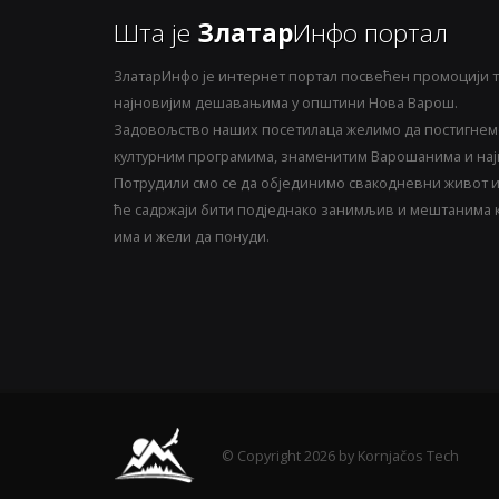
Шта је
Златар
Инфо портал
ЗлатарИнфо је интернет портал посвећен промоцији т
најновијим дешавањима у општини Нова Варош.
Задовољство наших посетилаца желимо да постигнемо
културним програмима, знаменитим Варошанима и најн
Потрудили смо се да објединимо свакодневни живот и 
ће садржаји бити подједнако занимљив и мештанима ка
има и жели да понуди.
© Copyright 2026 by Kornjačos Tech