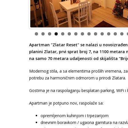
Apartman "Zlatar Reset" se nalazi u novoizrađe
planini Zlatar, prvi sprat broj 7, na 1100 metara 
na samo 70 metara udaljenosti od skijališta "Brij
Modernog stila, a sa elementima prošlih vremena, za
potrebu za harmoničnim odmorom u prirodi Zlatara.
Gostima je na raspolaganju besplatan parking, WiFi i
Apartman je potpuno nov, raspolaže sa:
opremljenom kuhinjom i trpezarijom
dnevnim boravkom / ugaona garnitura na razvl