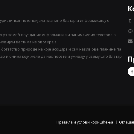
К
уристичког потенцијала планине Златар и информисању о
 уз помоћ поузданих информација и занимљивих текстова о
овијим вестима из овог краја.
богатство природе на које асоцира и сам назив ове планине па
о и онима који желе да нас посете и уживају у свему што Златар
П
Правила и услови коришћења
Оглаша