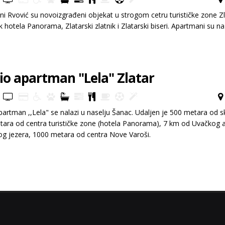
i Rvović su novoizgrađeni objekat u strogom cetru turističke zone Z
hotela Panorama, Zlatarski zlatnik i Zlatarski biseri. Apartmani su n
io apartman "Lela" Zlatar
partman ,,Lela" se nalazi u naselju Šanac. Udaljen je 500 metara od sk
ara od centra turističke zone (hotela Panorama), 7 km od Uvačkog 
og jezera, 1000 metara od centra Nove Varoši.