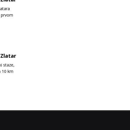
latara
a prvom
Zlatar
i staze,
a 10 km