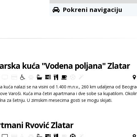
Pokreni navigaciju
rska kuća "Vodena poljana" Zlatar
 kuća nalazi se na visini od 1.400 m.n.v., 260 km udaljena od Beogra
ve Varoši. Kuća ima četiri apartmana i dve sobe sa kupatilom. Okoli
na za šetnju. U zimskim mesecima gosti se mogu skijati.
tmani Rvović Zlatar