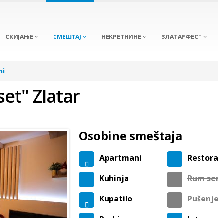
СКИЈАЊЕ
СМЕШТАЈ
НЕКРЕТНИНЕ
ЗЛАТАРФЕСТ
ni
et" Zlatar
Osobine smeštaja
Apartmani
Restor
Kuhinja
Rum ser
Kupatilo
Pušenj