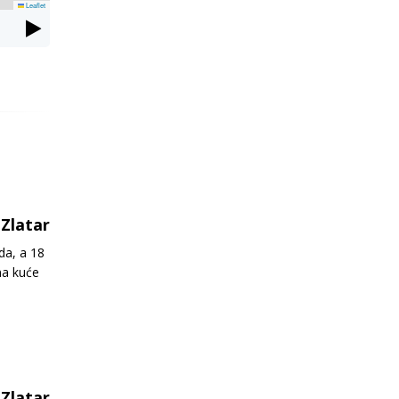
Leaflet
Zlatar
da, a 18
na kuće
Zlatar