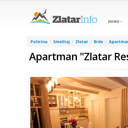
ИНФО
Početna
Smeštaj
Zlatar
Brdo
Apartma
Apartman "Zlatar Res