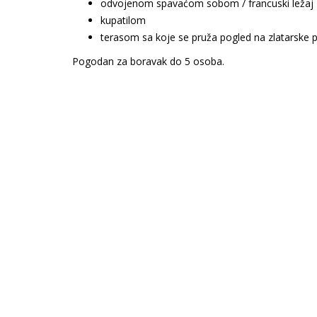
odvojenom spavaćom sobom / francuski ležaj
kupatilom
terasom sa koje se pruža pogled na zlatarske 
Pogodan za boravak do 5 osoba.