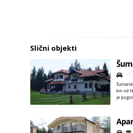
Slični objekti
Šuma
Šumarska
km od No
je pogod
Apar