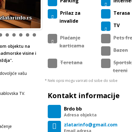
Parking
Internet
Prilaz za
Terasa
invalide
TV
Plaćanje
Pets fr
karticama
nom objektu na
Bazen
nadmorske visine i
eždja".
Teretana
Sportsk
tereni
dovoljiće vašu
* Neki opisi mogu varirati od sobe do sobe
 kablovska TV.
Kontakt informacije
Brdo bb
Adresa objekta
zlatarinfo@gmail.com
ačenje
Email adresa