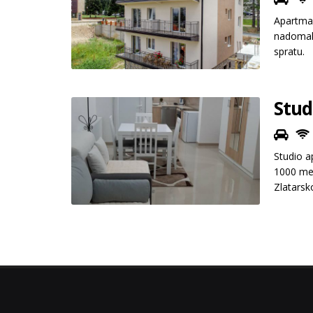
Apartman
nadomak 
spratu.
Stud
Studio a
1000 met
Zlatarsk