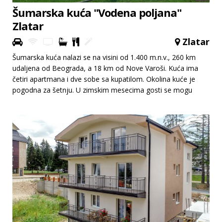
Šumarska kuća "Vodena poljana"
Zlatar
Zlatar
Šumarska kuća nalazi se na visini od 1.400 m.n.v., 260 km
udaljena od Beograda, a 18 km od Nove Varoši. Kuća ima
četiri apartmana i dve sobe sa kupatilom. Okolina kuće je
pogodna za šetnju. U zimskim mesecima gosti se mogu
skijati.