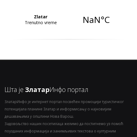
Шта је
Златар
Инфо портал
ЗлатарИнфо је интернет портал посвећен промоцији туристичког
потенцијала планине Златар и информисању о најновијим
дешавањима у општини Нова Варош.
Задовољство наших посетилаца желимо да постигнемо уз помоћ
поузданих информација и занимљивих текстова о културним