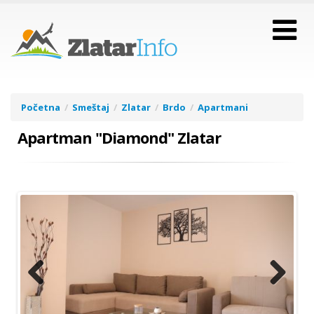
Početna
Smeštaj
Zlatar
Brdo
Apartmani
Apartman "Diamond" Zlatar
Previous
Next