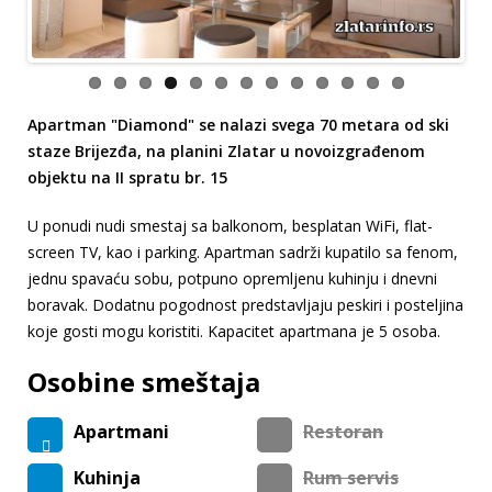
Apartman "Diamond" se nalazi svega 70 metara od ski
staze Brijezđa, na planini Zlatar u novoizgrađenom
objektu na II spratu br. 15
U ponudi nudi smestaj sa balkonom, besplatan WiFi, flat-
screen TV, kao i parking. Apartman sadrži kupatilo sa fenom,
jednu spavaću sobu, potpuno opremljenu kuhinju i dnevni
boravak. Dodatnu pogodnost predstavljaju peskiri i posteljina
koje gosti mogu koristiti. Kapacitet apartmana je 5 osoba.
Osobine smeštaja
Apartmani
Restoran
Kuhinja
Rum servis