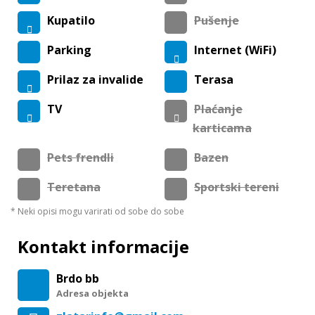
Kupatilo
Pušenje
Parking
Internet (WiFi)
Prilaz za invalide
Terasa
TV
Plaćanje
karticama
Pets frendli
Bazen
Teretana
Sportski tereni
* Neki opisi mogu varirati od sobe do sobe
Kontakt informacije
Brdo bb
Adresa objekta