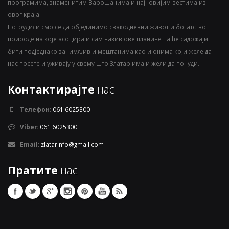
програмима, знаменитим Варошанима и најновијим вестима из
овог краја.
Потрудили смо се да објединимо свакодневни живот и богатство
природе на које асоцира и сам назив ове планине па ће садржаји
бити подједнако занимљив и мештанима као и онима који желе да
нас посете и уживају у свему што Златар има и жели да понуди.
Контактирајте
нас
Телефон:
061 6025300
Viber:
061 6025300
Email:
zlatarinfo@gmail.com
Пратите
нас