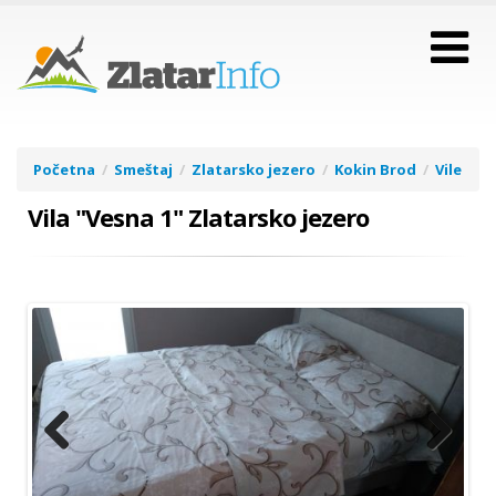
Početna
Smeštaj
Zlatarsko jezero
Kokin Brod
Vile
Vila "Vesna 1" Zlatarsko jezero
Previous
Next