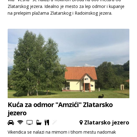
Zlatarskog jezera. Idealno je mesto za lep odmor i kupanje
na prelepim plažama Zlatarskog i Radoinskog jezera.
Kuća za odmor "Amzići" Zlatarsko
jezero
Zlatarsko jezero
Vikendica se nalazi na mirnom i tihom mestu nadomak