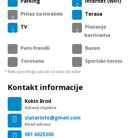
Parking
Internet (WiFi)
Prilaz za invalide
Terasa
TV
Plaćanje
karticama
Pets frendli
Bazen
Teretana
Sportski tereni
* Neki opisi mogu varirati od sobe do sobe
Kontakt informacije
Kokin Brod
Adresa objekta
zlatarinfo@gmail.com
Email adresa
061 6025300