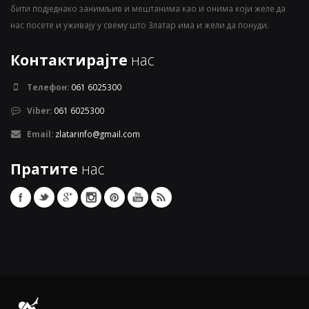
бити подједнако занимљив и мештанима као и онима који желе да
нас посете и уживају у свему што Златар има и жели да понуди.
Контактирајте
нас
Телефон:
061 6025300
Viber:
061 6025300
Email:
zlatarinfo@gmail.com
Пратите
нас