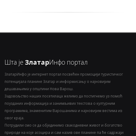
Шта је
Златар
Инфо портал
ЗлатарИнфо је интернет портал посвећен промоцији туристичког
потенцијала планине Златар и информисању о најновијим
дешавањима у општини Нова Варош.
Задовољство наших посетилаца желимо да постигнемо уз помоћ
поузданих информација и занимљивих текстова о културним
програмима, знаменитим Варошанима и најновијим вестима из
овог краја.
Потрудили смо се да објединимо свакодневни живот и богатство
природе на које асоцира и сам назив ове планине па ће садржаји