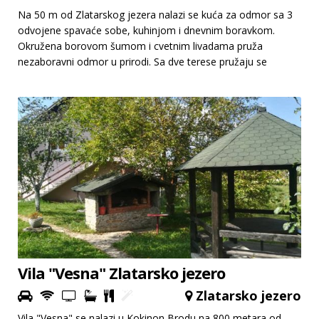
Na 50 m od Zlatarskog jezera nalazi se kuća za odmor sa 3
odvojene spavaće sobe, kuhinjom i dnevnim boravkom.
Okružena borovom šumom i cvetnim livadama pruža
nezaboravni odmor u prirodi. Sa dve terese pružaju se
pogledi na netaknutu prirodu Zlatarskog jezera.
Vila "Vesna" Zlatarsko jezero
Zlatarsko jezero
Vila "Vesna" se nalazi u Kokinon Brodu na 800 metara od