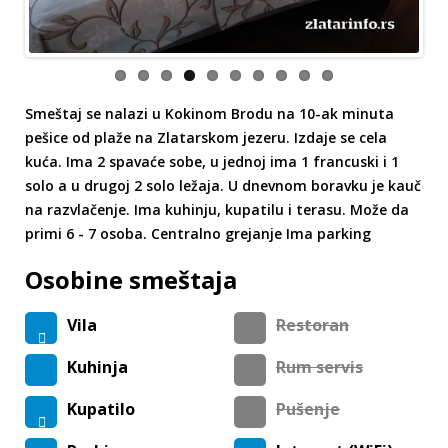
Smeštaj se nalazi u Kokinom Brodu na 10-ak minuta
pešice od plaže na Zlatarskom jezeru. Izdaje se cela
kuća. Ima 2 spavaće sobe, u jednoj ima 1 francuski i 1
solo a u drugoj 2 solo ležaja. U dnevnom boravku je kauč
na razvlačenje. Ima kuhinju, kupatilu i terasu. Može da
primi 6 - 7 osoba. Centralno grejanje Ima parking
Osobine smeštaja
Vila
Restoran
Kuhinja
Rum servis
Kupatilo
Pušenje