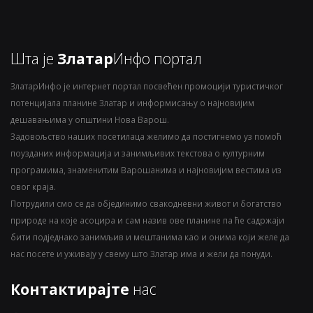
Шта је
Златар
Инфо портал
ЗлатарИнфо је интернет портал посвећен промоцији туристичког
потенцијала планине Златар и информисању о најновијим
дешавањима у општини Нова Варош.
Задовољство наших посетилаца желимо да постигнемо уз помоћ
поузданих информација и занимљивих текстова о културним
програмима, знаменитим Варошанима и најновијим вестима из
овог краја.
Потрудили смо се да објединимо свакодневни живот и богатство
природе на које асоцира и сам назив ове планине па ће садржаји
бити подједнако занимљив и мештанима као и онима који желе да
нас посете и уживају у свему што Златар има и жели да понуди.
Контактирајте
нас