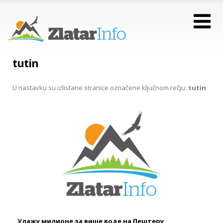
tutin
U nastavku su izlistane stranice označene ključnom rečju:
tutin
Улажу милионе за више воде на Пештеру