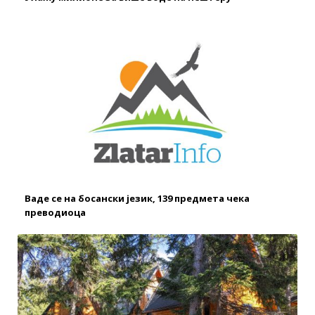
Ваде се на босански језик, 139 предмета чека
преводиоца