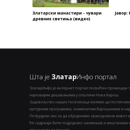
Златарски манастири - чувари
Јавор:
древних светиња (видео)
Шта је
Златар
Инфо портал
ЗлатарИнфо је интернет портал посвећен промоцији т
најновијим дешавањима у општини Нова Варош.
Задовољство наших посетилаца желимо да постигнемо
културним програмима, знаменитим Варошанима и најн
Потрудили смо се да објединимо свакодневни живот и 
ће садржаји бити подједнако занимљив и мештанима ка
има и жели да понуди.