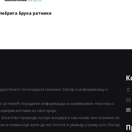
 Небрига брука ратнике
К
уристичког потенцијала планине Златар и информисању о
 уз помоћ поузданих информација и занимљивих текстова о
овијим вестима из овог краја.
богатство природе на које асоцира и сам назив ове планине па
о и онима који желе да нас посете и уживају у свему што Златар
П