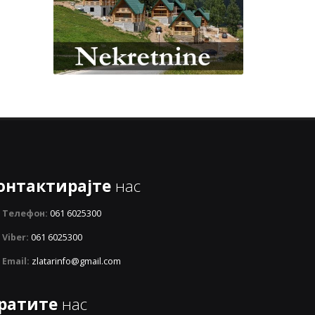
онтактирајте
нас
Телефон:
061 6025300
Viber:
061 6025300
Email:
zlatarinfo@gmail.com
ратите
нас