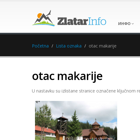
ИНФО
Početna
Lista oznaka
otac makarije
otac makarije
U nastavku su izlistane stranice označene ključnom r