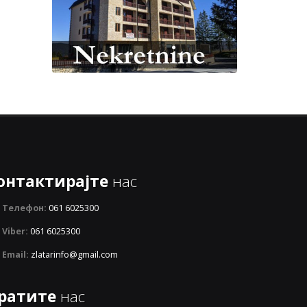
онтактирајте
нас
Телефон:
061 6025300
Viber:
061 6025300
Email:
zlatarinfo@gmail.com
ратите
нас