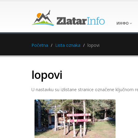
ИНФО
Početna
Lista oznaka
lopovi
lopovi
U nastavku su izlistane stranice označene ključnom r