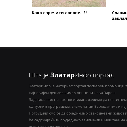
Како спречити лопове...?!
Славиш
закла
Шта је
Златар
Инфо портал
ЗлатарИнфо је интернет портал посвећен промоцији т
најновијим дешавањима у општини Нова Варош.
Задовољство наших посетилаца желимо да постигнемо
културним програмима, знаменитим Варошанима и најн
Потрудили смо се да објединимо свакодневни живот и 
ће садржаји бити подједнако занимљив и мештанима ка
има и жели да понуди.