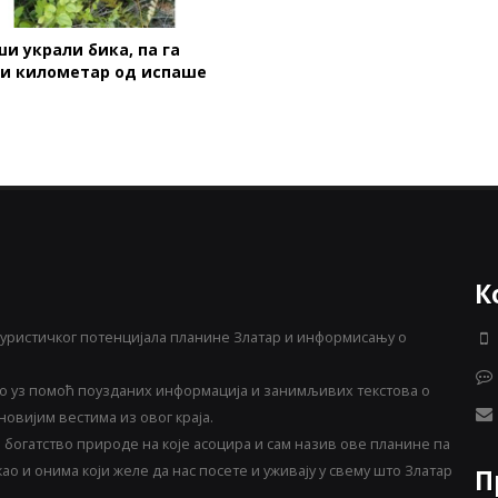
и украли бика, па га
ли километар од испаше
К
уристичког потенцијала планине Златар и информисању о
 уз помоћ поузданих информација и занимљивих текстова о
овијим вестима из овог краја.
богатство природе на које асоцира и сам назив ове планине па
о и онима који желе да нас посете и уживају у свему што Златар
П