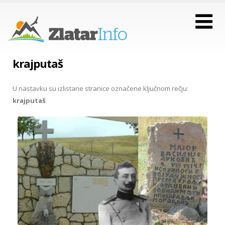
krajputaš
U nastavku su izlistane stranice označene ključnom rečju:
krajputaš