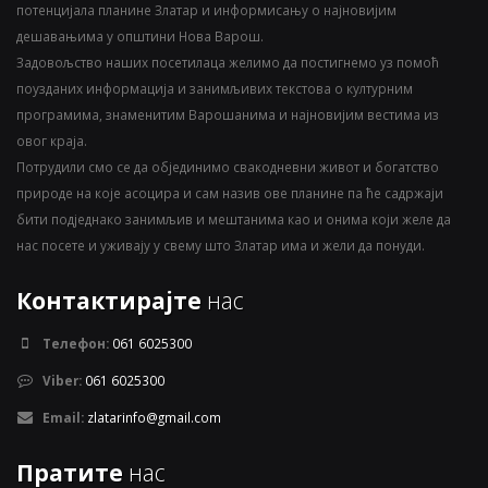
потенцијала планине Златар и информисању о најновијим
дешавањима у општини Нова Варош.
Задовољство наших посетилаца желимо да постигнемо уз помоћ
поузданих информација и занимљивих текстова о културним
програмима, знаменитим Варошанима и најновијим вестима из
овог краја.
Потрудили смо се да објединимо свакодневни живот и богатство
природе на које асоцира и сам назив ове планине па ће садржаји
бити подједнако занимљив и мештанима као и онима који желе да
нас посете и уживају у свему што Златар има и жели да понуди.
Контактирајте
нас
Телефон:
061 6025300
Viber:
061 6025300
Email:
zlatarinfo@gmail.com
Пратите
нас