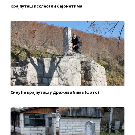
Крајпуташ исклесали бајонетима
Синуће крајпуташ у Дражевићима (фото)