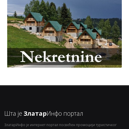
Шта је
Златар
Инфо портал
ЗлатарИнфо је интернет портал посвећен промоцији туристичког