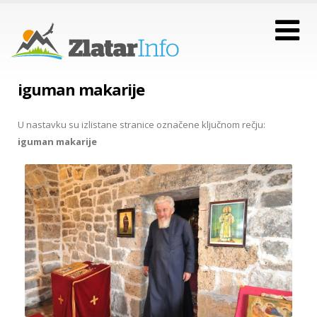
iguman makarije
U nastavku su izlistane stranice označene ključnom rečju:
iguman makarije