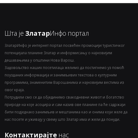
Шта је
Златар
Инфо портал
ЗлатарИнфо је интернет портал посвећен промоцији туристичког
потенцијала планине Златар и информисању о најновијим
дешавањима у општини Нова Варош.
Задовољство наших посетилаца желимо да постигнемо уз помоћ
поузданих информација и занимљивих текстова о културним
програмима, знаменитим Варошанима и најновијим вестима из
овог краја.
Потрудили смо се да објединимо свакодневни живот и богатство
природе на које асоцира и сам назив ове планине па ће садржаји
бити подједнако занимљив и мештанима као и онима који желе да
нас посете и уживају у свему што Златар има и жели да понуди.
Контактирајте
нас