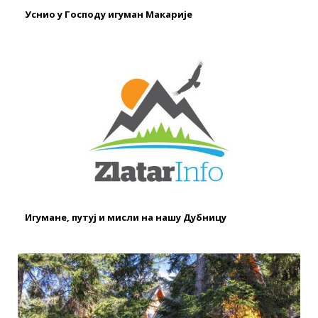
Уснио у Господу игуман Макарије
Игумане, путуј и мисли на нашу Дубницу