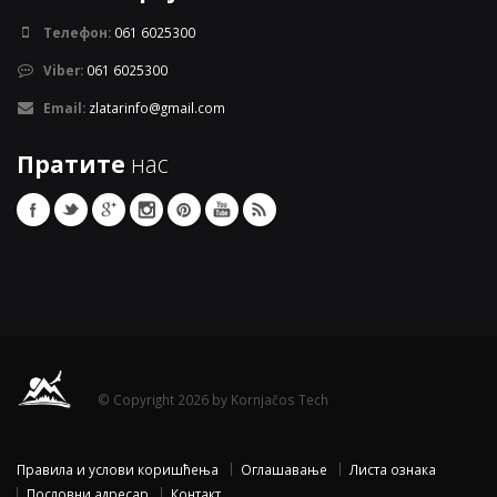
Телефон:
061 6025300
Viber:
061 6025300
Email:
zlatarinfo@gmail.com
Пратите
нас
© Copyright 2026 by Kornjačos Tech
Правила и услови коришћења
Оглашавање
Листа ознака
Пословни адресар
Контакт