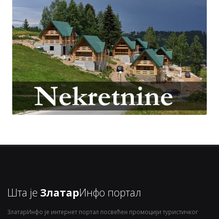
Шта је
Златар
Инфо портал
ЗлатарИнфо је интернет портал посвећен промоцији туристичког