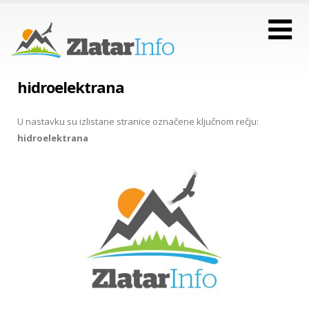
hidroelektrana
U nastavku su izlistane stranice označene ključnom rečju:
hidroelektrana