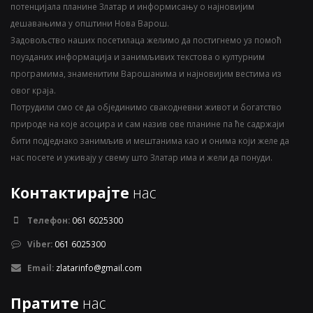
потенцијала планине Златар и информисању о најновијим
дешавањима у општини Нова Варош.
Задовољство наших посетилаца желимо да постигнемо уз помоћ
поузданих информација и занимљивих текстова о културним
програмима, знаменитим Варошанима и најновијим вестима из
овог краја.
Потрудили смо се да објединимо свакодневни живот и богатство
природе на које асоцира и сам назив ове планине па ће садржаји
бити подједнако занимљив и мештанима као и онима који желе да
нас посете и уживају у свему што Златар има и жели да понуди.
Контактирајте
нас
Телефон:
061 6025300
Viber:
061 6025300
Email:
zlatarinfo@gmail.com
Пратите
нас