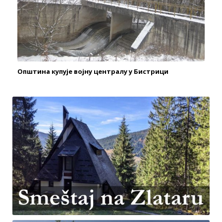
Општина купује војну централу у Бистрици