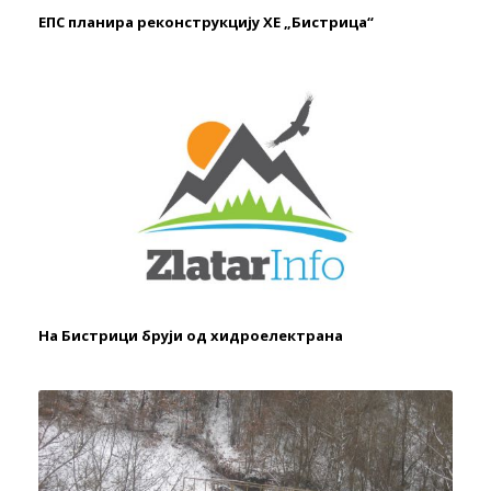
ЕПС планира реконструкцију ХЕ „Бистрица“
На Бистрици бруји од хидроелектрана