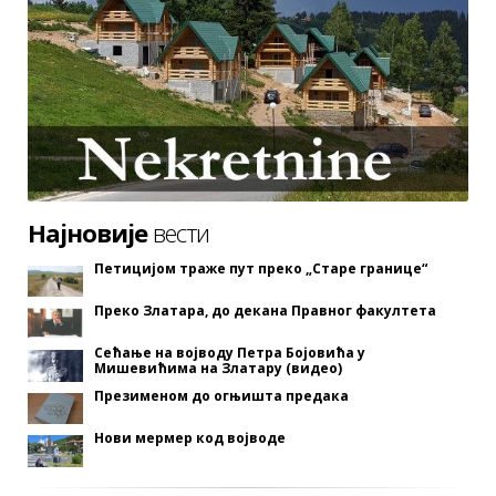
Најновије
вести
Петицијом траже пут преко „Старе границе“
Преко Златара, до декана Правног факултета
Сећање на војводу Петра Бојовића у
Мишевићима на Златару (видео)
Презименом до огњишта предака
Нови мермер код војводе