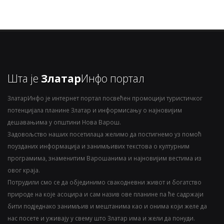
Шта је
Златар
Инфо портал
ЗлатарИнфо је интернет портал посвећен промоцији туристичког
потенцијала планине Златар и информисању о најновијим
дешавањима у општини Нова Варош.
Задовољство наших посетилаца желимо да постигнемо уз помоћ
поузданих информација и занимљивих текстова о културним
програмима, знаменитим Варошанима и најновијим вестима из
овог краја.
Потрудили смо се да објединимо свакодневни живот и богатство
природе на које асоцира и сам назив ове планине па ће садржаји
бити подједнако занимљив и мештанима као и онима који желе да
нас посете и уживају у свему што Златар има и жели да понуди.