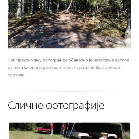
При преузимању фотографија обавезно је навођење аутора
и линка ка овој страни или почетној страни Златаринфо
портала.
Сличне фотографије