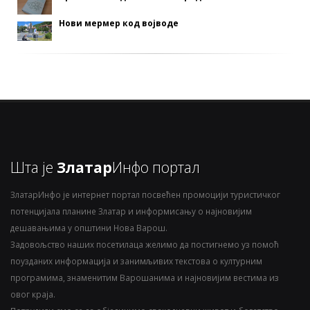
Нови мермер код војводе
Шта је
Златар
Инфо портал
ЗлатарИнфо је интернет портал посвећен промоцији туристичког
потенцијала планине Златар и информисању о најновијим
дешавањима у општини Нова Варош.
Задовољство наших посетилаца желимо да постигнемо уз помоћ
поузданих информација и занимљивих текстова о културним
програмима, знаменитим Варошанима и најновијим вестима из
овог краја.