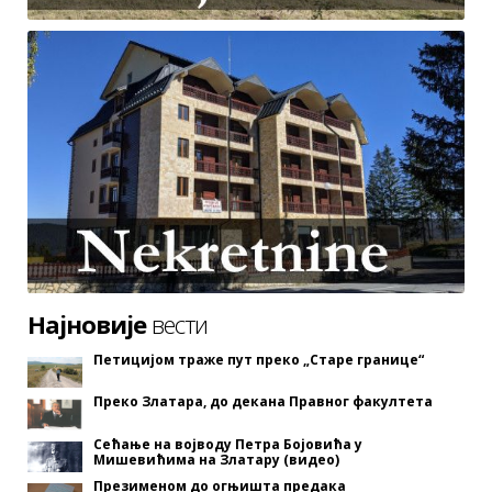
Најновије
вести
Петицијом траже пут преко „Старе границе“
Преко Златара, до декана Правног факултета
Сећање на војводу Петра Бојовића у
Мишевићима на Златару (видео)
Презименом до огњишта предака