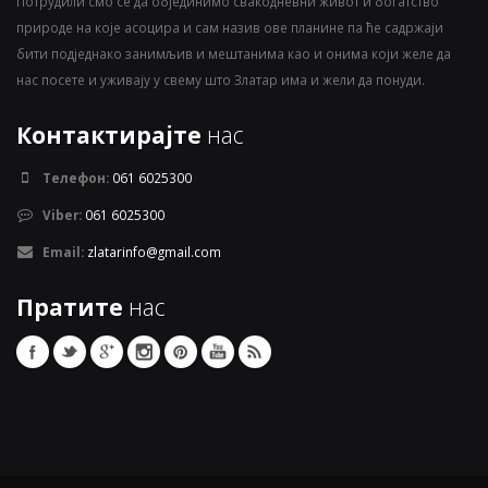
Потрудили смо се да објединимо свакодневни живот и богатство
природе на које асоцира и сам назив ове планине па ће садржаји
бити подједнако занимљив и мештанима као и онима који желе да
нас посете и уживају у свему што Златар има и жели да понуди.
Контактирајте
нас
Телефон:
061 6025300
Viber:
061 6025300
Email:
zlatarinfo@gmail.com
Пратите
нас