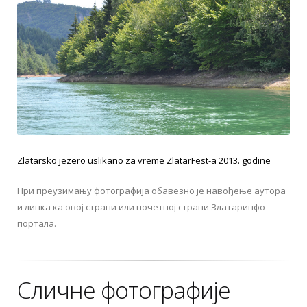
Zlatarsko jezero uslikano za vreme ZlatarFest-a 2013. godine
При преузимању фотографија обавезно је навођење аутора
и линка ка овој страни или почетној страни Златаринфо
портала.
Сличне фотографије