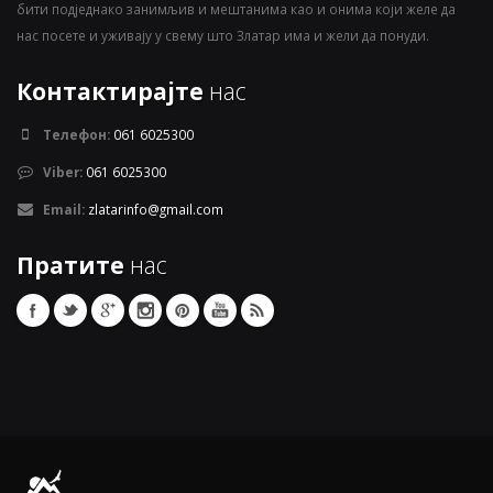
бити подједнако занимљив и мештанима као и онима који желе да
нас посете и уживају у свему што Златар има и жели да понуди.
Контактирајте
нас
Телефон:
061 6025300
Viber:
061 6025300
Email:
zlatarinfo@gmail.com
Пратите
нас