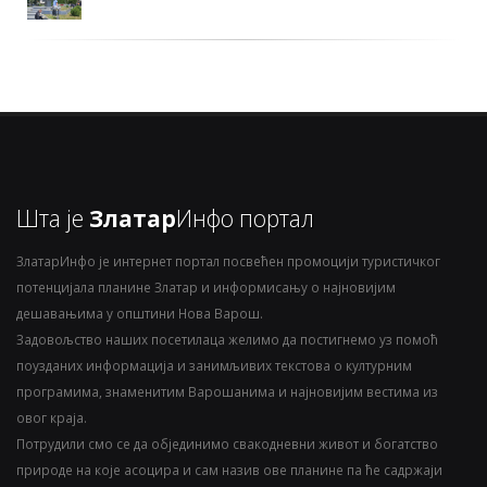
Шта је
Златар
Инфо портал
ЗлатарИнфо је интернет портал посвећен промоцији туристичког
потенцијала планине Златар и информисању о најновијим
дешавањима у општини Нова Варош.
Задовољство наших посетилаца желимо да постигнемо уз помоћ
поузданих информација и занимљивих текстова о културним
програмима, знаменитим Варошанима и најновијим вестима из
овог краја.
Потрудили смо се да објединимо свакодневни живот и богатство
природе на које асоцира и сам назив ове планине па ће садржаји