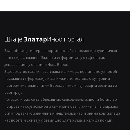
Шта је
Златар
Инфо портал
ЗлатарИнфо је интернет портал посвећен промоцији туристичког
потенцијала планине Златар и информисању о најновијим
дешавањима у општини Нова Варош.
Задовољство наших посетилаца желимо да постигнемо уз помоћ
поузданих информација и занимљивих текстова о културним
програмима, знаменитим Варошанима и најновијим вестима из
овог краја.
Потрудили смо се да објединимо свакодневни живот и богатство
природе на које асоцира и сам назив ове планине па ће садржаји
бити подједнако занимљив и мештанима као и онима који желе да
нас посете и уживају у свему што Златар има и жели да понуди.