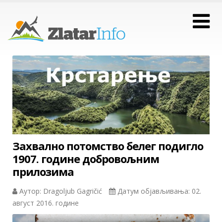
Захвално потомство белег подигло
1907. године добровољним
прилозима
Аутор: Dragoljub Gagričić
Датум објављивања: 02.
август 2016. године