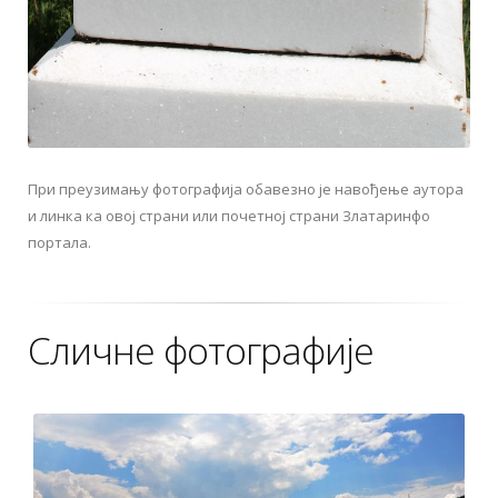
При преузимању фотографија обавезно је навођење аутора
и линка ка овој страни или почетној страни Златаринфо
портала.
Сличне фотографије