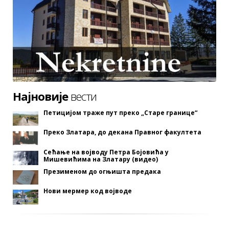
Најновије
вести
Петицијом траже пут преко „Старе границе“
Преко Златара, до декана Правног факултета
Сећање на војводу Петра Бојовића у
Мишевићима на Златару (видео)
Презименом до огњишта предака
Нови мермер код војводе