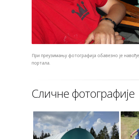
При преузимању фотографија обавезно је навођењ
портала.
Сличне фотографије