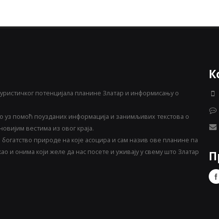
К
уристичког потенцијала планине Златар и информисању о
 уз помоћ поузданих информација и занимљивих текстова о
овијим вестима из овог краја.
богатство природе на које асоцира и сам назив ове планине па
о и онима који желе да нас посете и уживају у свему што Златар
П