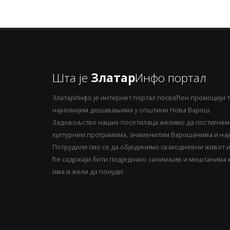
Шта је
Златар
Инфо портал
ЗлатарИнфо је интернет портал посвећен промоцији т
најновијим дешавањима у општини Нова Варош.
Задовољство наших посетилаца желимо да постигнемо
културним програмима, знаменитим Варошанима и најн
Потрудили смо се да објединимо свакодневни живот и 
ће садржаји бити подједнако занимљив и мештанима ка
има и жели да понуди.