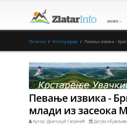
ИНФО
Почетна
Фотографије
Певање извика - Бриг
Певање извика - Бр
млади из засеока 
Аутор: Драгољуб Гагричић
Датум објављивањ