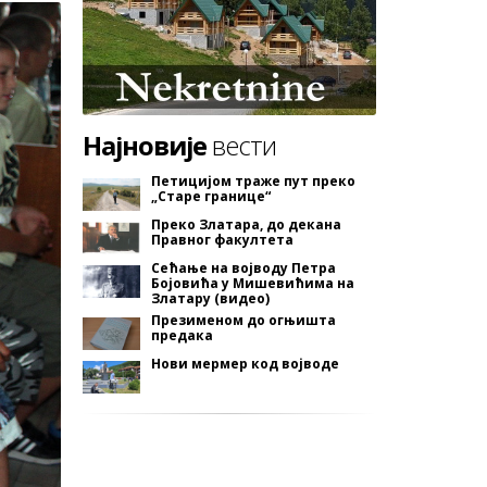
Најновије
вести
Петицијом траже пут преко
„Старе границе“
Преко Златара, до декана
Правног факултета
Сећање на војводу Петра
Бојовића у Мишевићима на
Златару (видео)
Презименом до огњишта
предака
Нови мермер код војводе