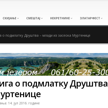
СКИЈАЊЕ
СМЕШТАЈ
НЕКРЕТНИНЕ
ЗЛАТАРФЕСТ
а о подмлатку Друштва – млади из засеока Муртенице
ига о подмлатку Друштва
Муртенице
а: 14. јул 2016. године