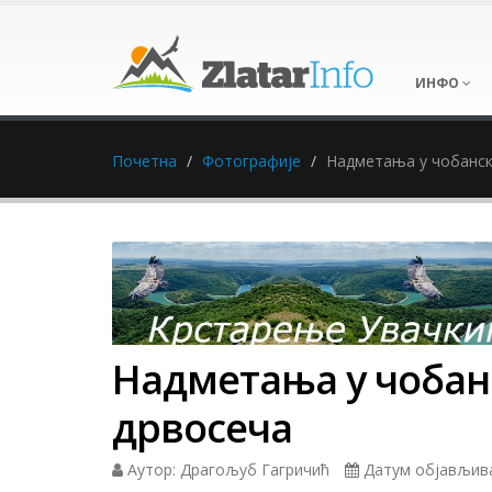
ИНФО
Почетна
Фотографије
Надметања у чобанск
Надметања у чоба
дрвосеча
Аутор: Драгољуб Гагричић
Датум објављивањ