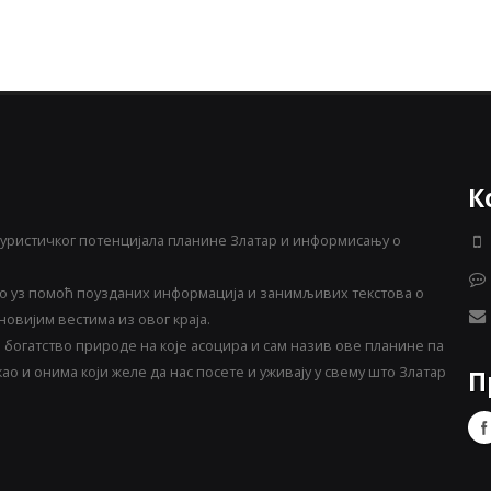
К
уристичког потенцијала планине Златар и информисању о
 уз помоћ поузданих информација и занимљивих текстова о
овијим вестима из овог краја.
богатство природе на које асоцира и сам назив ове планине па
о и онима који желе да нас посете и уживају у свему што Златар
П