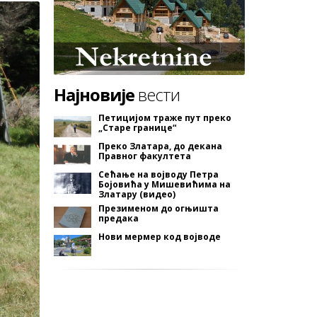
Најновије
вести
Петицијом траже пут преко
„Старе границе“
Преко Златара, до декана
Правног факултета
Сећање на војводу Петра
Бојовића у Мишевићима на
Златару (видео)
Презименом до огњишта
предака
Нови мермер код војводе