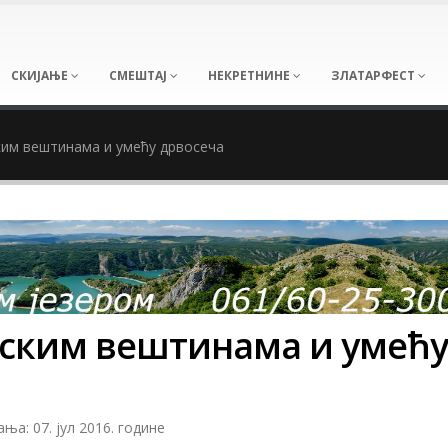
СКИЈАЊЕ
СМЕШТАЈ
НЕКРЕТНИНЕ
ЗЛАТАРФЕСТ
им вештинама и умећу дрвосеча
нским вештинама и умећу
а: 07. јул 2016. године