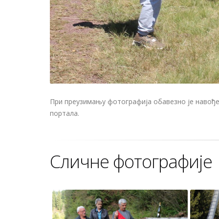
При преузимању фотографија обавезно је навођењ
портала.
Сличне фотографије