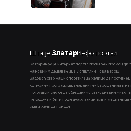
Шта је
Златар
Инфо портал
ЗлатарИнфо је интернет портал посвећен промоцији т
најновијим дешавањима у општини Нова Варош.
Задовољство наших посетилаца желимо да постигнемо
културним програмима, знаменитим Варошанима и најн
Потрудили смо се да објединимо свакодневни живот и 
ће садржаји бити подједнако занимљив и мештанима ка
има и жели да понуди.