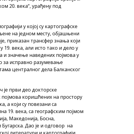
ком 20. века“, урађену под
иографији у којој су картографске
љене на једном месту, објашњени
је, приказан трансфер знања који
 19. века, али исто тако и дело у
ба и значење наведених појмова у
но за исправно разумевање
тама централног дела Балканског
ч је први део докторске
х појмова коришћених на простору
, а који су повезани са
на 19. века, са географским појмом
ија, Македонија, Босна,
 Бугарска. Дао је и одговор на
фској литератури и картографији