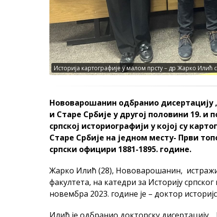
Историја картографије у малом прсту – др Жарко Илић
Нововарошанин одбранио дисертацију „
и Старе Србије у другој половини 19. и п
српској историографији у којој су карт
Старе Србије на једном месту- Први то
српски официри 1881-1895. године.
Жарко Илић (28), Нововарошанин, истраж
факултета, на катедри за Историју српског 
новембра 2023. године је – доктор историјс
Илић је одбранио докторску дисертацију „