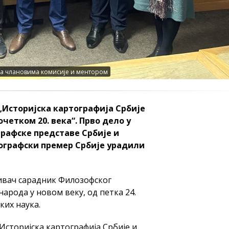
 са члановима комисије и ментором
Историјска картографија Србије
очетком 20. века“. Прво дело у
ографске представе Србије и
пографски премер Србије урадили
ивач сарадник Филозофског
народа у новом веку, од петка 24.
ких наука.
Историјска картографија Србије и