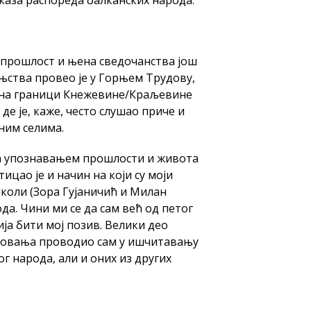
 прошлост и њена сведочанства још
њства провео је у Горњем Трудову,
о на граници Кнежевине/Краљевине
 де је, каже, често слушао приче и
чним селима.
 за упознавањем прошлости и живота
ицао је и начин на који су моји
школи (Зора Гујаничић и Милан
а. Чини ми се да сам већ од петог
ја бити мој позив. Велики део
зовања проводио сам у ишчитавању
г народа, али и оних из других