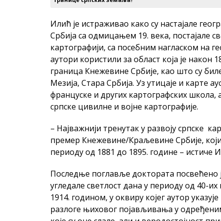
Илић је истраживао како су настајале геогр
Србија са одмицањем 19. века, постајале св
картографији, са посебним нагласком на г
аутори користили за област која је након 1
граница Кнежевине Србије, као што су бил
Мезија, Стара Србија. Уз утицаје и карте аус
француске и других картографских школа, 
српске цивилне и војне картографије.
– Најважнији тренутак у развоју српске ка
премер Кнежевине/Краљевине Србије, који
периоду од 1881 до 1895. године – истиче И
Последње поглавље доктората посвећено је
угледале светлост дана у периоду од 40-их 
1914. годином, у оквиру којег аутор указуј
разлоге њиховог појављивања у одређени
које су оне слале, али и веродостојност пр