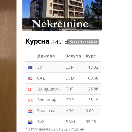
Курсна
листа
Konvertor valuta
Држава
Валута
Курс
ЕУ
EUR
117.32
САД
USD
100.68
Швајцарска
CHF
125.86
Британија
GBP
135.19
Хрватска
HRK
0.00
БиХ
BAM
59.98
* датум валуте 09.01.2026. године