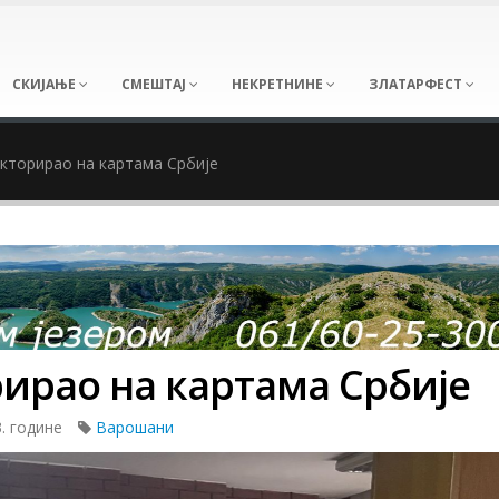
СКИЈАЊЕ
СМЕШТАЈ
НЕКРЕТНИНЕ
ЗЛАТАРФЕСТ
кторирао на картама Србије
ирао на картама Србије
. године
Варошани