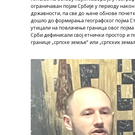
ограничаван појам Србије у периоду нако
државности, па све до њене обнове почетком
дошло до формирања географског појма Ста
утицали на повлачење граница овог појма у
Срби дефинисали свој етнички простор и п
границе „српске земље“ или „српских зема