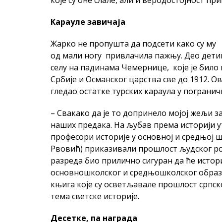
Карауле завичаја
Жарко не пропушта да подсети како су му
од мали ногу привлачила пажњу. Део дети
селу на падинама Чемернице, које је бил
Србије и Османског царства све до 1912. Ов
гледао остатке турских караула у пограни
– Свакако да је то допринело мојој жељи
наших предака. На љубав према историји ут
професори историје у основној и средњој 
Рвовић) приказивали прошлост људског род
разреда био прилично сигуран да ће истори
основношколског и средњошколског обра
књига које су осветљавале прошлост српско
тема светске историје.
Десетке, па награда