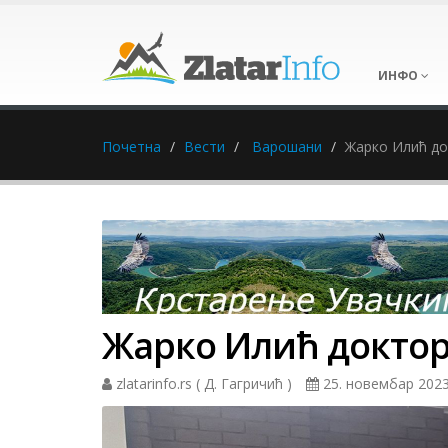
ИНФО
Почетна
Вести
Варошани
Жарко Илић до
Жарко Илић доктор
zlatarinfo.rs ( Д. Гагричић )
25. новембар 2023