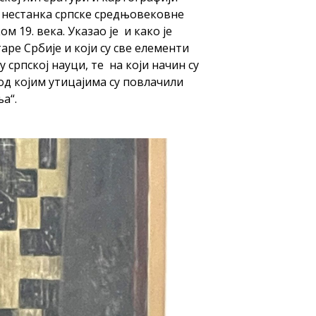
н нестанка српске средњовековне
 19. века. Указао је и како је
ре Србије и који су све елементи
 српској науци, те на који начин су
од којим утицајима су повлачили
ља“.