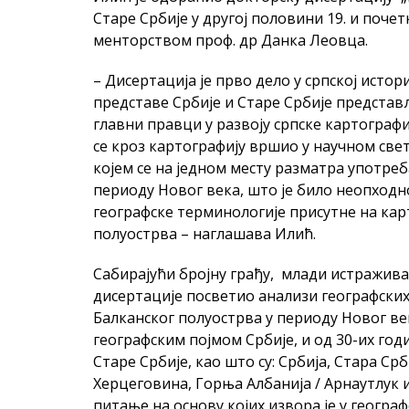
Старе Србије у другој половини 19. и почет
менторством проф. др Данка Леовца.
– Дисертација је прво дело у српској истор
представе Србије и Старе Србије представ
главни правци у развоју српске картографи
се кроз картографију вршио у научном свету
којем се на једном месту разматра употре
периоду Новог века, што је било неопход
географске терминологије присутне на кар
полуострва – наглашава Илић.
Сабирајући бројну грађу, млади истражива
дисертације посветио анализи географски
Балканског полуострва у периоду Новог века
географским појмом Србије, и од 30-их годи
Старе Србије, као што су: Србија, Стара Срб
Херцеговина, Горња Албанија / Арнаутлук и
питање на основу којих извора је у геогра