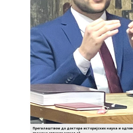
Прегалаштвом до доктора историјских наука и одгов
границе српских земаља?