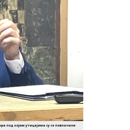
ора под којим утицајима су се повлачили