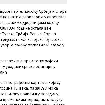
афске карте, како су Србија и Стара
е познатија територија у европској
еографским одредницама које су
830/1834. године остала ван
е Турска Србија, Рашка, Горња
тријске, немачке, руске, бугарске,
аутор је пажњу посветио и развоју
ртографије је први топографски
 су урадили српски официри у
лић.
 етнографским картама, које су
година 19. века, па закључно са
е на њихову политичку позадину,
м временским периодима, поруку
иказа распореда балканских народа.