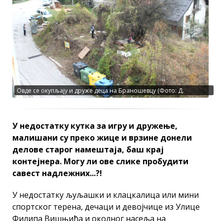
Овде се окупљају и друже деца на Браношевцу (Фото: Д.
Гагричић)
У недостатку кутка за игру и дружење,
малишани су преко жице и врзине донели
делове старог намештаја, баш крај
контејнера. Могу ли ове слике пробудити
савест надлежних...?!
У недостатку љуљашки и клацкалица или мини
спортског терена, дечаци и девојчице из Улице
Филипа Вишњића и околног насеља на