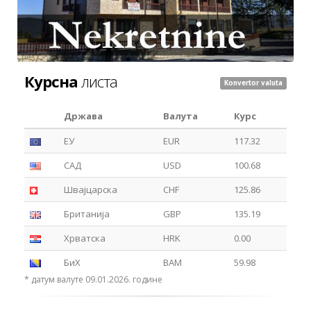
Курсна
листа
Konvertor valuta
Држава
Валута
Курс
ЕУ
EUR
117.32
САД
USD
100.68
Швајцарска
CHF
125.86
Британија
GBP
135.19
Хрватска
HRK
0.00
БиХ
BAM
59.98
* датум валуте 09.01.2026. године