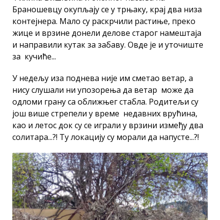
Браношевцу окупљају се у трњаку, крај два низа
контејнера. Мало су раскрчили растиње, преко
жице и врзине донели делове старог намештаја
и направили кутак за забаву. Овде је и уточиште
за кучиће...
У недељу иза поднева није им сметао ветар, а
нису слушали ни упозорења да ветар може да
одломи грану са оближњег стабла. Родитељи су
још више стрепели у време недавних врућина,
као и летос док су се играли у врзини између два
солитара...?! Ту локацију су морали да напусте...?!