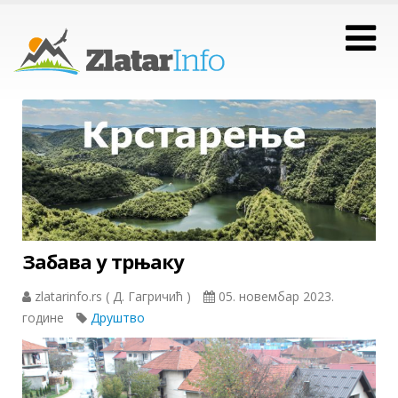
Забава у трњаку
zlatarinfo.rs ( Д. Гагричић )
05. новембар 2023.
године
Друштво