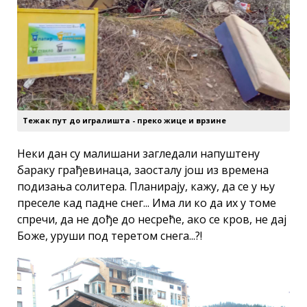
Тежак пут до игралишта - преко жице и врзине
Неки дан су малишани загледали напуштену
бараку грађевинаца, заосталу још из времена
подизања солитера. Планирају, кажу, да се у њу
преселе кад падне снег... Има ли ко да их у томе
спречи, да не дође до несреће, ако се кров, не дај
Боже, уруши под теретом снега...?!