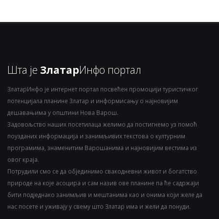
Шта је
Златар
Инфо портал
ЗлатарИнфо је интернет портал посвећен промоцији туристичког
потенцијала планине Златар и информисању о најновијим
дешавањима у општини Нова Варош.
Задовољство наших посетилаца желимо да постигнемо уз помоћ
поузданих информација и занимљивих текстова о културним
програмима, знаменитим Варошанима и најновијим вестима из
овог краја.
Потрудили смо се да објединимо свакодневни живот и богатство
природе на које асоцира и сам назив ове планине па ће садржаји
бити подједнако занимљив и мештанима као и онима који желе да
нас посете и уживају у свему што Златар има и жели да понуди.