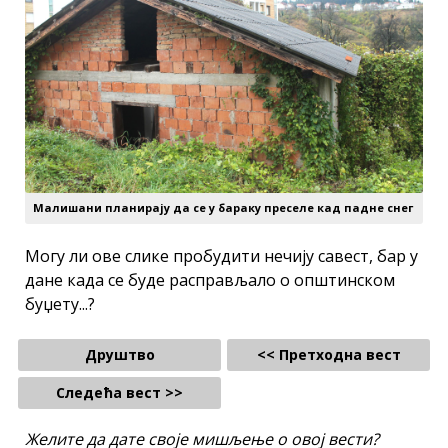
Малишани планирају да се у бараку преселе кад падне снег
Могу ли ове слике пробудити нечију савест, бар у
дане када се буде расправљало о општинском
буџету...?
Друштво
<< Претходна вест
Следећа вест >>
Желите да дате своје мишљење о овој вести?