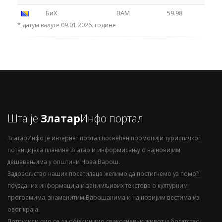
БиХ
BAM
59.98
* датум валуте 09.01.2026. године
Шта је
Златар
Инфо портал
ЗлатарИнфо је интернет портал посвећен промоцији туристичког
потенцијала планине Златар и информисању о најновијим
дешавањима у општини Нова Варош.
Задовољство наших посетилаца желимо да постигнемо уз помоћ
поузданих информација и занимљивих текстова о културним
програмима, знаменитим Варошанима и најновијим вестима из
овог краја.
Потрудили смо се да објединимо свакодневни живот и богатство