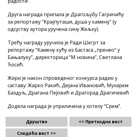
радости”.
Друга награда припала је Драгољубу Гагричићу
за репортажу “Kрајпуташи, душа у камену” (у
одсуству аутора уручена сину Жељку).
Трећу награду уручила је Ради Шегрт за
репортажу “Kамену кућу из Бастаса „пренео“ у
Бањалуку”, директорица “М новина”, Светлана
Ћосић.
Жири је након спроведеног конкурса радио у
саставу: Жарко Ракић, Дејана Ивановић, Мухарем
Баздуљ, Драгана Пејовић и Драгорад Драгичевић
Додела награда је уприличена у хотелу “Срем”.
Друштво
<< Претходна вест
Следећа вест >>