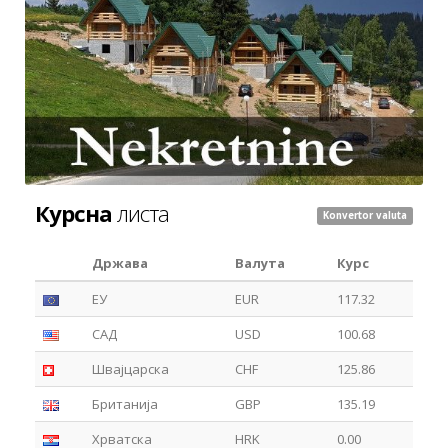
Курсна
листа
Konvertor valuta
Држава
Валута
Курс
ЕУ
EUR
117.32
САД
USD
100.68
Швајцарска
CHF
125.86
Британија
GBP
135.19
Хрватска
HRK
0.00