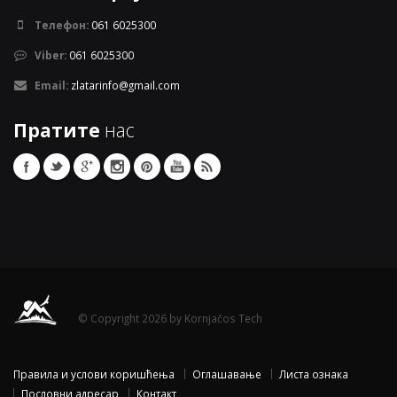
Телефон:
061 6025300
Viber:
061 6025300
Email:
zlatarinfo@gmail.com
Пратите
нас
© Copyright 2026 by Kornjačos Tech
Правила и услови коришћења
Оглашавање
Листа ознака
Пословни адресар
Контакт