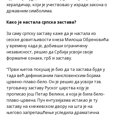
хералдичар, који је учествовао у изради закона о
државним симболима.
Како је настала српска застава?
За саму српску заставу каже да је настала из
сеоске довитљивости кнеза Милоша Обреновића
у времену када је, добивши ограничену
независност, решио да Србија усвоји своје
формалне ознаке, грб и заставу.
"Први његов покушај је био да та застава буде у
тада већ дефинисаним пансловенским бојама
црвено-плаво-бело. Он је решио да усвоји тзв.
трговачку заставу Руског царства коју је
прописао још Петар Велики, а која је била бело-
плаво-црвена. Пун ентузијазма истакао је ту
заставу на кнежевском двору на шта је на
његово запрепашћење уследила драматична