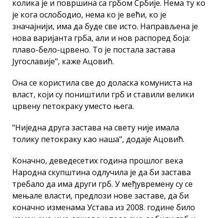
колика је и површина са грбом Србије. Нема ту ко
је кога ослободио, нема ко је већи, ко је
значајнији, има да буде све исто. Направљена је
нова варијанта грба, али и нов распоред боја:
плаво-бело-црвено. То је постала застава
Југославије", каже Ацовић.
Она се користила све до доласка комуниста на
власт, који су поништили грб и ставили велики
црвену петокраку уместо њега.
"Ниједна друга застава на свету није имала
толику петокраку као наша", додаје Ацовић.
Коначно, деведесетих година прошлог века
Народна скупштина одлучила је да би застава
требало да има други грб. У међувремену су се
мењале власти, предлози нове заставе, да би
коначно изменама Устава из 2008. године било