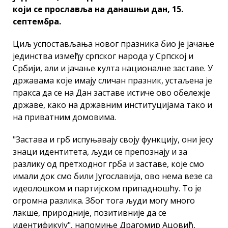
који се прославља на данашњи дан, 15.
септембра.
Циљ успостављања новог празника био је јачање
јединства између српског народа у Српској и
Србији, али и јачање култа националне заставе. У
државама које имају сличан празник, устаљена је
пракса да се на Дан заставе истиче ово обележје
државе, како на државним институцијама тако и
на приватним домовима.
"Застава и грб испуњавају своју функцију, они јесу
знаци идентитета, људи се препознају и за
разлику од претходног грба и заставе, које смо
имали док смо били Југославија, ово нема везе са
идеолошком и партијском припадношћу. То је
огромна разлика. Због тога људи могу много
лакше, природније, позитивније да се
идентификују", напомиње Драгомир Ацовић,