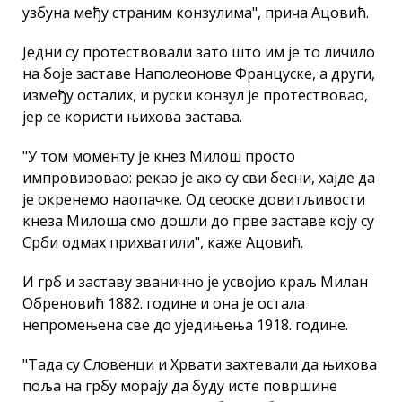
узбуна међу страним конзулима", прича Ацовић.
Једни су протествовали зато што им је то личило
на боје заставе Наполеонове Француске, а други,
између осталих, и руски конзул је протествовао,
јер се користи њихова застава.
"У том моменту је кнез Милош просто
импровизовао: рекао је ако су сви бесни, хајде да
је окренемо наопачке. Од сеоске довитљивости
кнеза Милоша смо дошли до прве заставе коју су
Срби одмах прихватили", каже Ацовић.
И грб и заставу званично је усвојио краљ Милан
Обреновић 1882. године и она је остала
непромењена све до уједињења 1918. године.
"Тада су Словенци и Хрвати захтевали да њихова
поља на грбу морају да буду исте површине