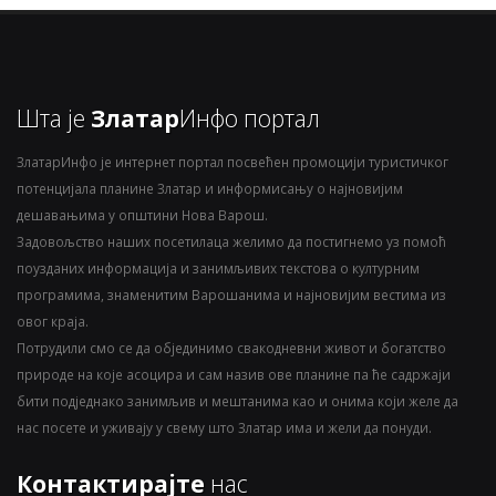
Шта је
Златар
Инфо портал
ЗлатарИнфо је интернет портал посвећен промоцији туристичког
потенцијала планине Златар и информисању о најновијим
дешавањима у општини Нова Варош.
Задовољство наших посетилаца желимо да постигнемо уз помоћ
поузданих информација и занимљивих текстова о културним
програмима, знаменитим Варошанима и најновијим вестима из
овог краја.
Потрудили смо се да објединимо свакодневни живот и богатство
природе на које асоцира и сам назив ове планине па ће садржаји
бити подједнако занимљив и мештанима као и онима који желе да
нас посете и уживају у свему што Златар има и жели да понуди.
Контактирајте
нас