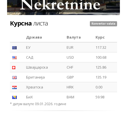
Курсна
листа
Konvertor valuta
Држава
Валута
Курс
ЕУ
EUR
117.32
САД
USD
100.68
Швајцарска
CHF
125.86
Британија
GBP
135.19
Хрватска
HRK
0.00
БиХ
BAM
59.98
* датум валуте 09.01.2026. године