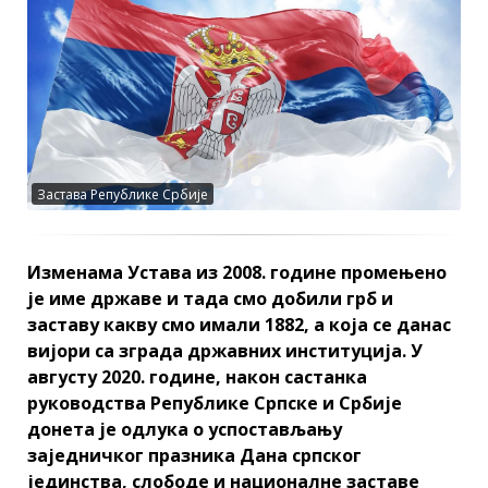
Застава Републике Србије
Изменама Устава из 2008. године промењено
је име државе и тада смо добили грб и
заставу какву смо имали 1882, а која се данас
вијори са зграда државних институција. У
августу 2020. године, након састанка
руководства Републике Српске и Србије
донета је одлука о успостављању
заједничког празника Дана српског
јединства, слободе и националне заставе