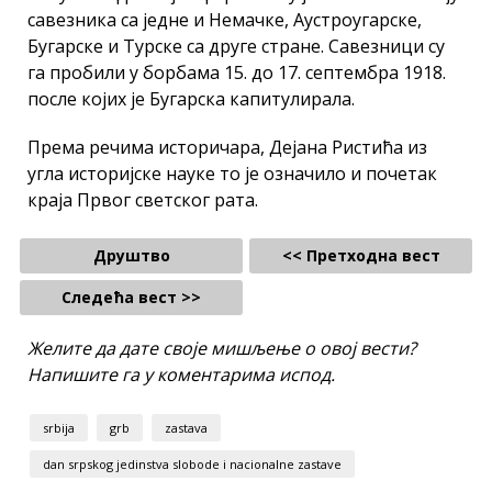
савезника са једне и Немачке, Аустроугарске,
Бугарске и Турске са друге стране. Савезници су
га пробили у борбама 15. до 17. септембра 1918.
после којих је Бугарска капитулирала.
Према речима историчара, Дејана Ристића из
угла историјске науке то је означило и почетак
краја Првог светског рата.
Друштво
<< Претходна вест
Следећа вест >>
Желите да дате своје мишљење о овој вести?
Напишите га у коментарима испод.
srbija
grb
zastava
dan srpskog jedinstva slobode i nacionalne zastave