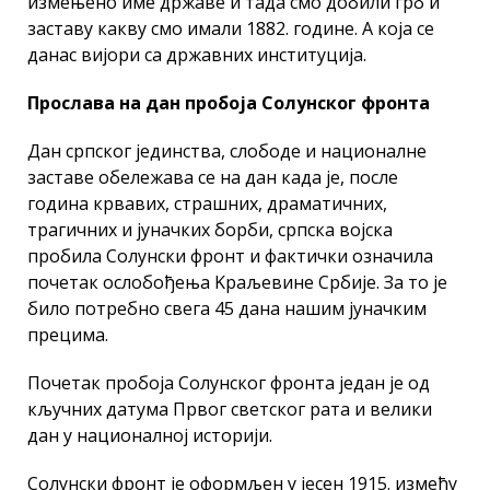
измењено име државе и тада смо добили грб и
заставу какву смо имали 1882. године. А која се
данас вијори са државних институција.
Прослава на дан пробоја Солунског фронта
Дан српског јединства, слободе и националне
заставе обележава се на дан када је, после
година крвавих, страшних, драматичних,
трагичних и јуначких борби, српска војска
пробила Солунски фронт и фактички означила
почетак ослобођења Kраљевине Србије. За то је
било потребно свега 45 дана нашим јуначким
прецима.
Почетак пробоја Солунског фронта један је од
кључних датума Првог светског рата и велики
дан у националној историји.
Солунски фронт је оформљен у јесен 1915. између