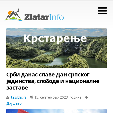
Срби данас славе Дан српског
јединства, слободе и националне
заставе
rt.rs/blic.rs
15. септембар 2023. године
Друштво