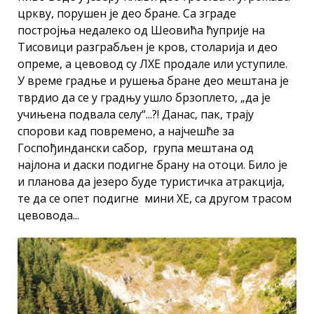
цркву, порушен је део бране. Са зграде
постројња недалеко од Шеовића ћуприје на
Тисовици разграбљен је кров, столарија и део
опреме, а цевовод су ЛХЕ продале или уступиле.
У време градње и рушења бране део мештана је
тврдио да се у градњу ушло брзоплето, „да је
учињена подвала селу“...?! Данас, пак, трају
спорови кад повремено, а најчешће за
Госпођиндански сабор, група мештана од
најлона и даски подигне брану на отоци. Било је
и планова да језеро буде туристичка атракција,
те да се опет подигне мини ХЕ, са другом трасом
цевовода...