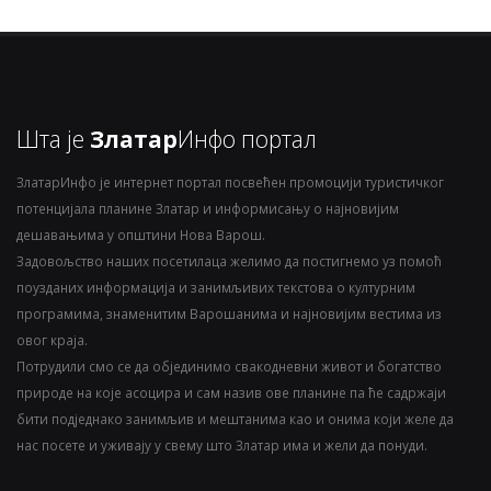
Шта је
Златар
Инфо портал
ЗлатарИнфо је интернет портал посвећен промоцији туристичког
потенцијала планине Златар и информисању о најновијим
дешавањима у општини Нова Варош.
Задовољство наших посетилаца желимо да постигнемо уз помоћ
поузданих информација и занимљивих текстова о културним
програмима, знаменитим Варошанима и најновијим вестима из
овог краја.
Потрудили смо се да објединимо свакодневни живот и богатство
природе на које асоцира и сам назив ове планине па ће садржаји
бити подједнако занимљив и мештанима као и онима који желе да
нас посете и уживају у свему што Златар има и жели да понуди.