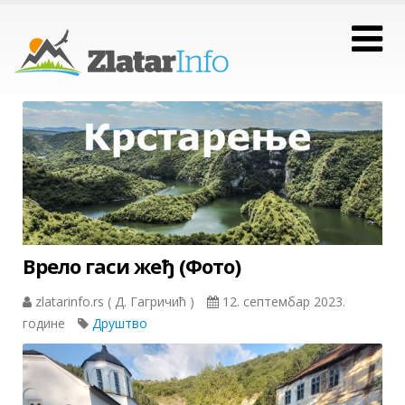
Врело гаси жеђ (Фото)
zlatarinfo.rs ( Д. Гагричић )
12. септембар 2023.
године
Друштво