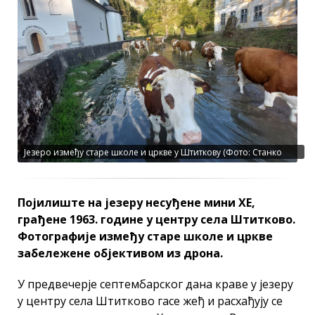
Језеро између старе школе и цркве у Штиткову (Фото: Станко
Голубовић)
Појилиште на језеру несуђене мини ХЕ,
грађене 1963. године у центру села Штитково.
Фотографије између старе школе и цркве
забележене објективом из дрона.
У предвечерје септембарског дана краве у језеру
у центру села Штитково гасе жеђ и расхађују се