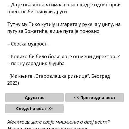
– Да је ова држава имала власт кад је однет први
цреп, не би скинули други...
Тутну му Тико кутију цигарета у руке, а у џипу, на
путу за Божетиће, више пута је поновио:
– Сеоска мудрост...
– Колико би било боље да је он мени директор...?
– пецну сарадник Љујића.
(Из књиге „Старовлашка ризница“, Београд
2023)
Друштво
<< Претходна вест
Следећа вест >>
Желите да дате своје мишљење о овој вести?
Напишите га у коментарима испод.