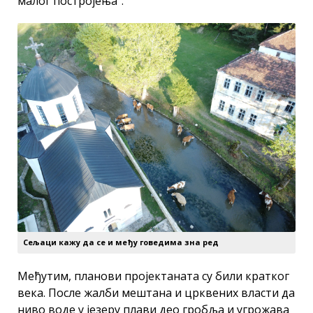
малог постројења“.
Сељаци кажу да се и међу говедима зна ред
Међутим, планови пројектаната су били кратког
века. После жалби мештана и црквених власти да
ниво воде у језеру плави део гробља и угрожава