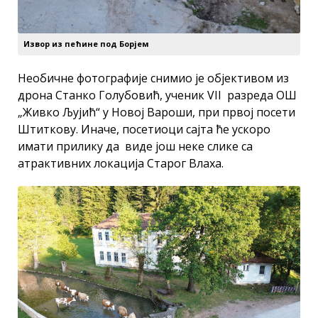
Извор из пећине под Борјем
Необичне фотографије снимио је објективом из
дрона Станко Голубовић, ученик VII разреда ОШ
„Живко Љујић“ у Новој Вароши, при првој посети
Штиткову. Иначе, посетиоци сајта ће ускоро
имати прилику да виде још неке слике са
атрактивних локација Старог Влаха.