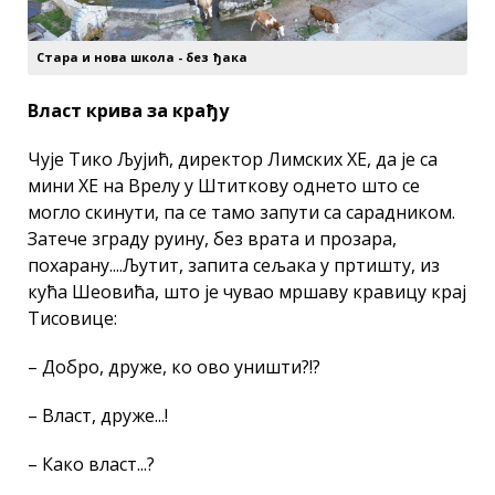
Стара и нова школа - без ђака
Власт крива за крађу
Чује Тико Љујић, директор Лимских ХЕ, да је са
мини ХЕ на Врелу у Штиткову однето што се
могло скинути, па се тамо запути са сарадником.
Затече зграду руину, без врата и прозара,
похарану....Љутит, запита сељака у пртишту, из
кућа Шеовића, што је чувао мршаву кравицу крај
Тисовице:
– Добро, друже, ко ово уништи?!?
– Власт, друже...!
– Како власт...?