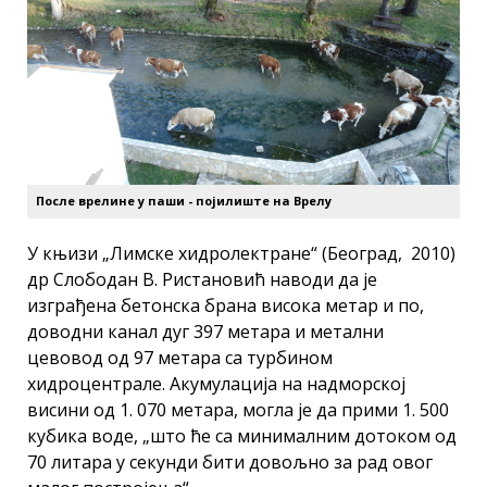
После врелине у паши - појилиште на Врелу
У књизи „Лимске хидролектране“ (Београд, 2010)
др Слободан В. Ристановић наводи да је
изграђена бетонска брана висока метар и по,
доводни канал дуг 397 метара и метални
цевовод од 97 метара са турбином
хидроцентрале. Акумулација на надморској
висини од 1. 070 метара, могла је да прими 1. 500
кубика воде, „што ће са минималним дотоком од
70 литара у секунди бити довољно за рад овог