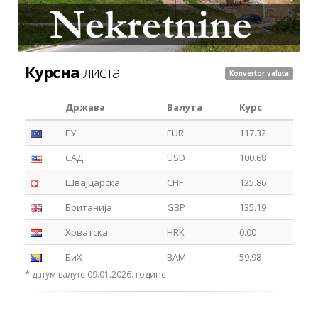
Курсна
листа
Konvertor valuta
Држава
Валута
Курс
ЕУ
EUR
117.32
САД
USD
100.68
Швајцарска
CHF
125.86
Британија
GBP
135.19
Хрватска
HRK
0.00
БиХ
BAM
59.98
* датум валуте 09.01.2026. године