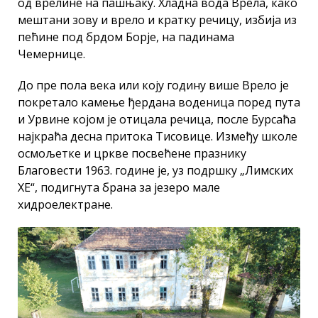
од врелине на пашњаку. Хладна вода Врела, како
мештани зову и врело и кратку речицу, избија из
пећине под брдом Борје, на падинама
Чемернице.
До пре пола века или коју годину више Врело је
покретало камење ђердана воденица поред пута
и Урвине којом је отицала речица, после Бурсаћа
најкраћа десна притока Тисовице. Између школе
осмољетке и цркве посвећене празнику
Благовести 1963. године је, уз подршку „Лимских
ХЕ“, подигнута брана за језеро мале
хидроелектране.