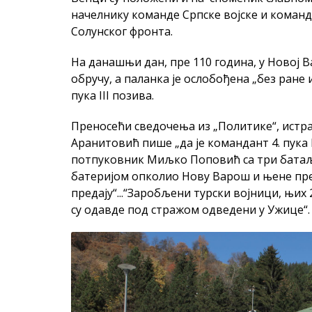
начелнику команде Српске војске и команд
Солунског фронта.
На данашњи дан, пре 110 година, у Новој В
обручу, а паланка је ослобођена „без ране 
пука III позива.
Преносећи сведочења из „Политике“, ист
Аранитовић пише „да је командант 4. пука 
потпуковник Миљко Поповић са три батаљ
батеријом опколио Нову Варош и њене пр
предају“...“Заробљени турски војници, њих 
су одавде под стражом одведени у Ужице“.