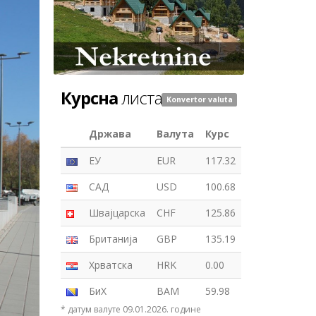
Курсна
листа
Konvertor valuta
Држава
Валута
Курс
ЕУ
EUR
117.32
САД
USD
100.68
Швајцарска
CHF
125.86
Британија
GBP
135.19
Хрватска
HRK
0.00
БиХ
BAM
59.98
* датум валуте 09.01.2026. године