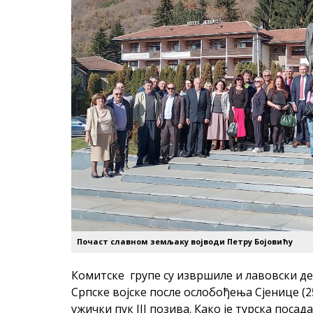
Почаст славном земљаку војводи Петру Бојовићу
Комитске групе су извршиле и лавовски де
Српске војске после ослобођења Сјенице (2
ужички пук III позива. Како је турска посад