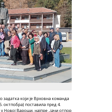
о задатка који је Врховна команда
5. октпобра) поставила пред 4.
а у Новој Вароши, најпре „јачи отпор