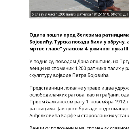
У славу и част 1.200 палих ратника 1912-1918. (Фото: Д. 
Одата пошта пред белезима ратницима 1
Бојовићу. Турска посада била у обручу, 
мртве главе“ уласком 4. ужичког пука III
У подне су, поводом Дана општине, на Трг
венци на споменик 1.200 ратника палих у р
скулптуру војводе Петра Бојовића.
Представници локалне управе и два удруже
ослободилачких ратова, као и грађани, ода
Првом балканском рату 1. новембра 1912. 
ратницима Јаворске бригаде под командо
Анђелковића Кајафе и старовлашких устани
Венци су положени и на споменик славном