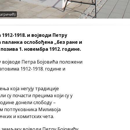
Гагричић)
912-1918. и војводи Петру
а паланка ослобођена „без ране и
 позива 1. новембра 1912. године.
у војводе Петра Бојовића положени
атовима 1912-1918. године и
ња која негују традиције
ли су почасти прецима који су у
године донели слободу –
м потпуковника Миливоја
чких и комитских чета.
 земљаку војводи Петру Бојовићу,