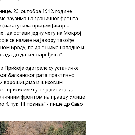
нице, 23. октобра 1912. године
време заузимања граничног фронта
 (насатупала првцем Јавор –
е „да остави једну чету на Мокрој
оје се налазе на Јавору такође
ином Броду, па да с њима нападне и
осада до даљег наређења“.
и Прибоја одиграле су устаничке
рвог балканског рата практично
вим варошицама и њиховим
ео присилиле су те јединице да
раничним фронтом на правцу Ужице
о 4. пук III позива“ - пише др Саво