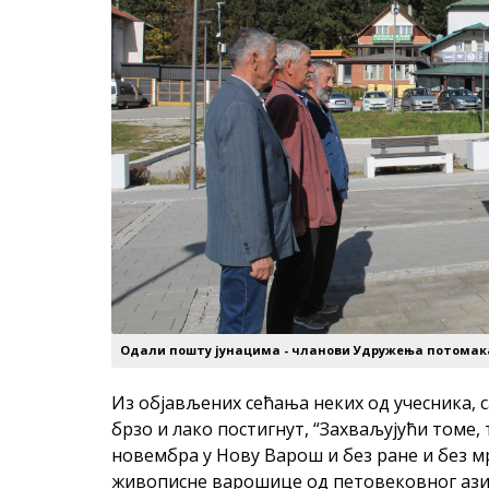
Одали пошту јунацима - чланови Удружења потомак
Из објављених сећања неких од учесника, са
брзо и лако постигнут, “Захваљујући томе, т
новембра у Нову Варош и без ране и без 
живописне варошице од петовековног азиј