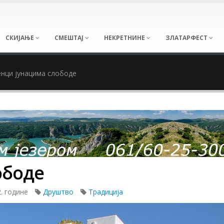
СКИЈАЊЕ
СМЕШТАЈ
НЕКРЕТНИНЕ
ЗЛАТАРФЕСТ
нци јунацима слободе
ободе
. године
Друштво
Традиција