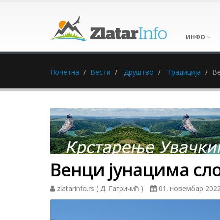
ИНФО
Почетна
Вести
Друштво
Традиција
Ве
Венци јунацима сл
zlatarinfo.rs ( Д. Гагричић )
01. новембар 2022