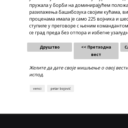
пружала у борби на доминирајућем положају
разилажења башибозука својим кућама, в
проценама имала је само 225 војника и шес
ступиле у преговоре с њеним командантом 
се град преда без отпора и избегне узалуд
Друштво
<< Претходна
С
вест
Желите да дате своје мишљење о овој вест
испод.
venci
petar bojović