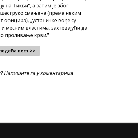
 на Тикви“, а затим је због
ишеструко смањена (према неким
т официра), „устаничке вође су
и месним властима, захтевајући да
но проливање крви."
ледећа вест >>
и? Напишите га у коментарима