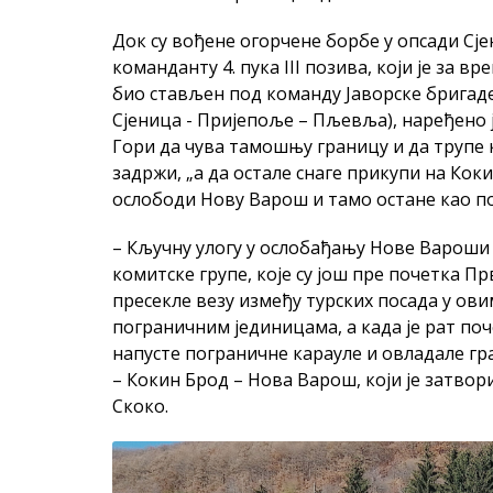
Док су вођене огорчене борбе у опсади Сје
команданту 4. пука III позива, који је за 
био стављен под команду Јаворске бригаде
Сјеница - Пријепоље – Пљевља), наређено ј
Гори да чува тамошњу границу и да трупе к
задржи, „а да остале снаге прикупи на Кок
ослободи Нову Варош и тамо остане као п
– Кључну улогу у ослобађању Нове Вароши 
комитске групе, које су још пре почетка П
пресекле везу између турских посада у о
пограничним јединицама, а када је рат поч
напусте пограничне карауле и овладале г
– Кокин Брод – Нова Варош, који је затвори
Скоко.