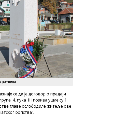
а ратника
знаје се да је договор о предаји
рупе 4. пука III позива ушле су 1.
мртве главе ослободиле житеље ове
атског ропства“.