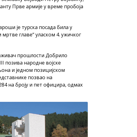
анту Прве армије у време пробоја
ароши је турска посада била у
и мртве главе“ уласком 4. ужичког
раживач прошлости Добрило
III позива народне војске
она и једном позицијском
едставнике позвао на
284 на броју и пет официра, одмах