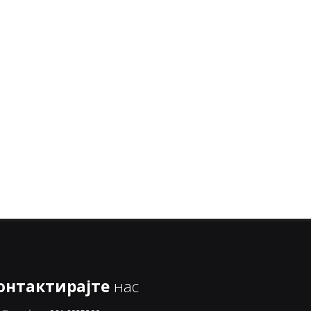
онтактирајте
нас