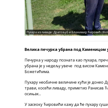
Пухара из ливаде: Драгољуб и Блажимир Ћировић (Фот
Велика печурка убрана под Каменицом 
Печурка у народу позната као пухара, пре
убрана је у недељу увече под висом Камени
Божетићима.
Пухару необичне величине кући је донео Д
трави, косећи ливаду, приметио Ранисав Ћи
осињак...
У засеоку Ћировићи кажу да ће пухару сушити