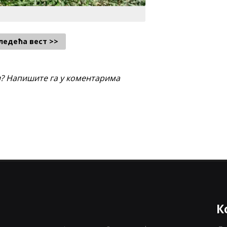
ледећа вест >>
и? Напишите га у коментарима
К