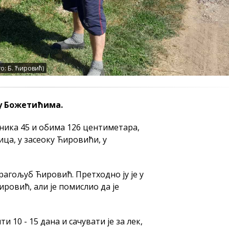
о: Б. Ћировић)
у Божетићима.
чника 45 и обима 126 центиметара,
ца, у засеоку Ћировићи, у
рагољуб Ћировић. Претходно ју је у
ровић, али је помислио да је
 10 - 15 дана и сачувати је за лек,