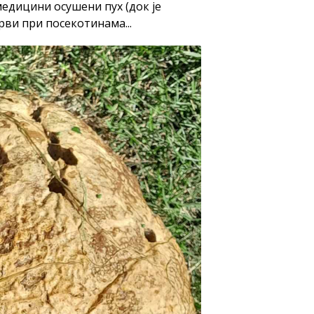
медицини осушени пух (док је
рви при посекотинама...