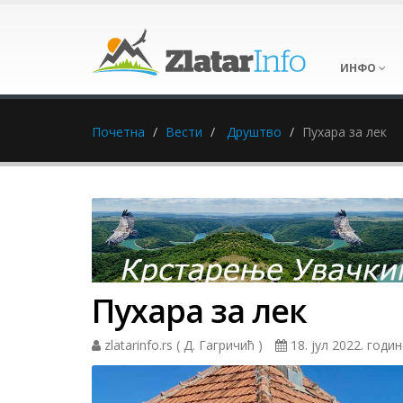
ИНФО
Почетна
Вести
Друштво
Пухара за лек
Пухара за лек
zlatarinfo.rs ( Д. Гагричић )
18. јул 2022. годи