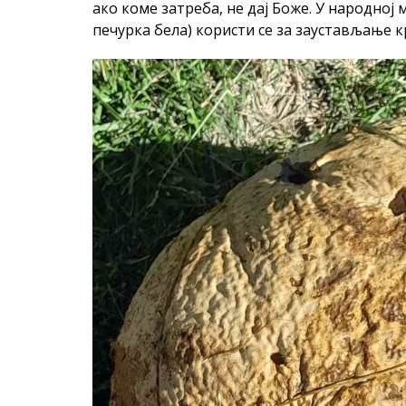
ако коме затреба, не дај Боже. У народној 
печурка бела) користи се за заустављање к