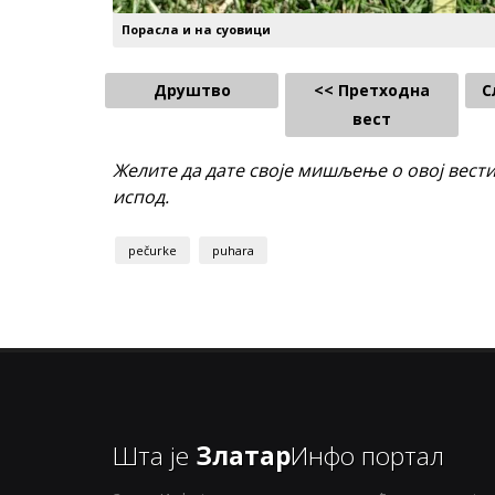
Порасла и на суовици
Друштво
<< Претходна
С
вест
Желите да дате своје мишљење о овој вест
испод.
pečurke
puhara
Шта је
Златар
Инфо портал