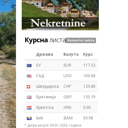
Курсна
листа
Konvertor valuta
Држава
Валута
Курс
ЕУ
EUR
117.32
САД
USD
100.68
Швајцарска
CHF
125.86
Британија
GBP
135.19
Хрватска
HRK
0.00
БиХ
BAM
59.98
* датум валуте 09.01.2026. године